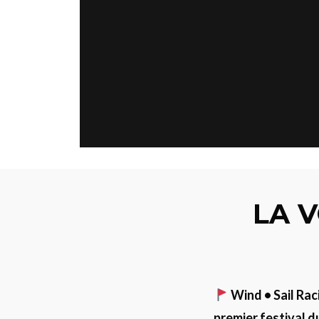
LA 
Wind • Sail Raci
premier festival du