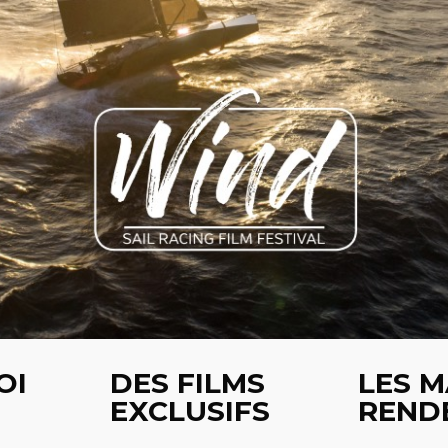
OI
DES FILMS
LES M
EXCLUSIFS
REND