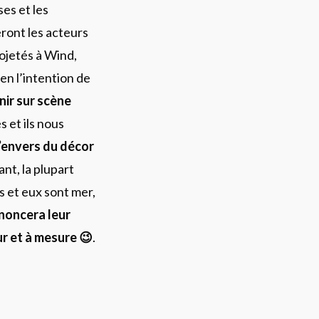
es et les
ront les acteurs
rojetés à Wind,
ien l’intention de
enir sur scène
s et ils nous
l’envers du décor
tant, la plupart
s et eux sont mer,
noncera leur
r et à mesure 😉
.