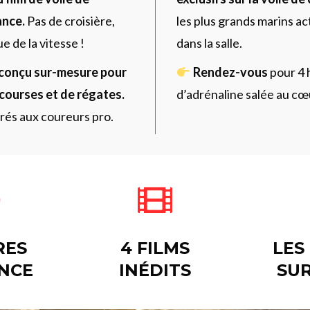
ance.
Pas de croisière,
les plus grands marins act
e de la vitesse !
dans la salle.
conçu sur-mesure pour
Rendez-vous
pour 4 
courses et de régates.
d’adrénaline salée au cœu
rés aux coureurs pro.
RES
4 FILMS
LES
ANCE
INÉDITS
SU