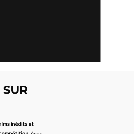
 SUR
lms inédits et
 compétition.
Avec