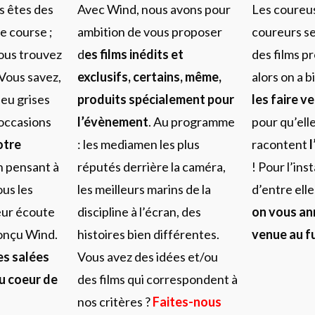
 êtes des
Avec Wind, nous avons pour
Les coureus
e course ;
ambition de vous proposer
coureurs se
ous trouvez
d
es films inédits et
des films p
 Vous savez,
exclusifs, certains, même,
alors on a b
eu grises
produits spécialement pour
les faire v
occasions
l’évènement
. Au programme
pour qu’elle
otre
: les mediamen les plus
racontent
n pensant à
réputés derrière la caméra,
! Pour l’ins
ous les
les meilleurs marins de la
d’entre elle
eur écoute
discipline à l’écran, des
on vous an
onçu Wind.
histoires bien différentes.
venue au fu
es salées
Vous avez des idées et/ou
au coeur de
des films qui correspondent à
nos critères ?
Faites-nous