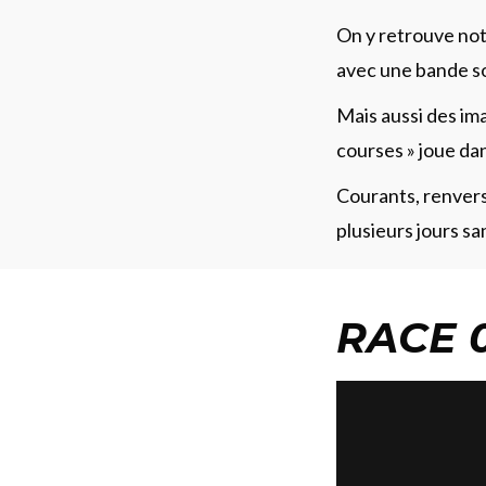
On y retrouve n
avec une bande son
Mais aussi des ima
courses » joue dan
Courants, renvers
plusieurs jours sa
RACE 0