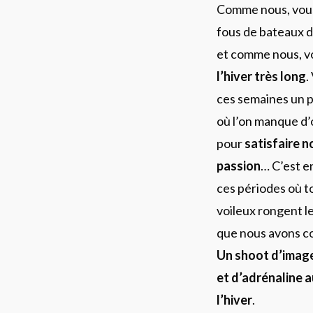
Comme nous, vous
fous de bateaux d
et comme nous, v
l’hiver très long
.
ces semaines un p
où l’on manque d’
pour
satisfaire n
passion
… C’est e
ces périodes où t
voileux rongent l
que nous avons c
Un shoot d’imag
et d’adrénaline 
l’hiver
.