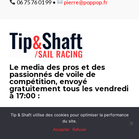
06 75 76 01 99 •
pierre@poppop.fr
Le media des pros et des
passionnés de voile de
compétition, envoyé
gratuitement tous les vendredi
à 17:00 :
Des articles de fond et des enquêtes exclusives
Tip & Shaft utilise des cookies pour optimiser la performance
Des interviews en profondeur
du site.
Accepter
Refuser
La rubrique Mercato : l’actu business de la