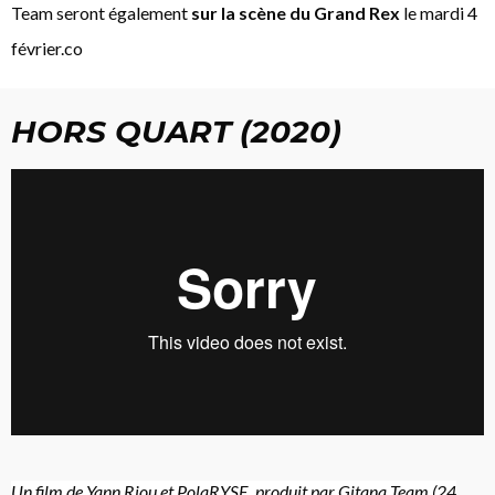
Team seront également
sur la scène du Grand Rex
le mardi 4
février.co
HORS QUART (2020)
Un film de Yann Riou et PolaRYSE, produit par Gitana Team (24