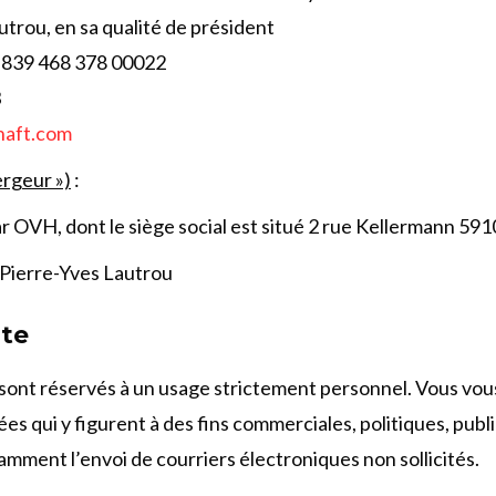
trou, en sa qualité de président
t 839 468 378 00022
3
haft.com
ergeur »)
:
 OVH, dont le siège social est situé 2 rue Kellermann 59100
 Pierre-Yves Lautrou
ite
on sont réservés à un usage strictement personnel. Vous vou
ées qui y figurent à des fins commerciales, politiques, publ
amment l’envoi de courriers électroniques non sollicités.