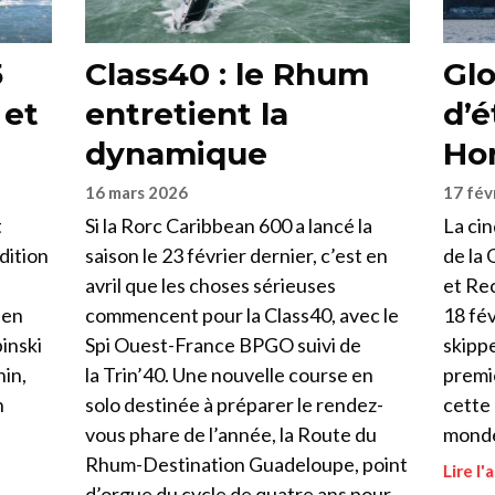
5
Class40 : le Rhum
Glo
 et
entretient la
d’é
dynamique
Ho
16 mars 2026
17 fév
t
Si la Rorc Caribbean 600 a lancé la
La ci
dition
saison le 23 février dernier, c’est en
de la 
avril que les choses sérieuses
et Rec
 en
commencent pour la Class40, avec le
18 fév
inski
Spi Ouest-France BPGO suivi de
skippe
hin,
la Trin’40. Une nouvelle course en
premie
n
solo destinée à préparer le rendez-
cette
vous phare de l’année, la Route du
monde
Rhum-Destination Guadeloupe, point
Lire l'a
d’orgue du cycle de quatre ans pour