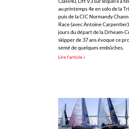
Class40, Lift V3 sur lequel il a t
au printemps 4e en solo de la Tr
puis de la CIC Normandy Chann
Race (avec Antoine Carpentier).
jours du départ de la Drheam-Cu
skipper de 37 ans évoque ce pro
semé de quelques embûches.
Lire l'article »