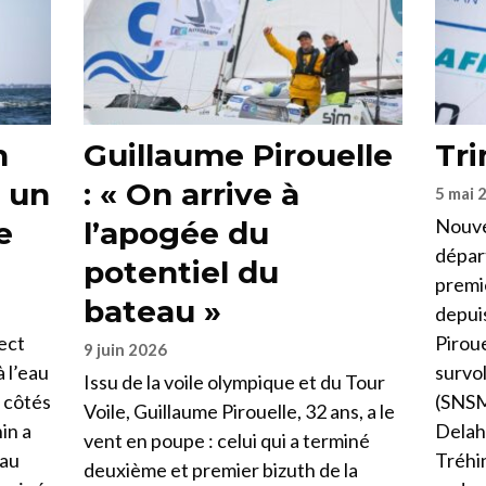
n
Guillaume Pirouelle
Tri
 un
: « On arrive à
5 mai 
Nouve
e
l’apogée du
départ
potentiel du
premiè
bateau »
depuis
ect
Piroue
9 juin 2026
 l’eau
survo
Issu de la voile olympique et du Tour
 côtés
(SNSM 
Voile, Guillaume Pirouelle, 32 ans, a le
in a
Delaha
vent en poupe : celui qui a terminé
eau
Tréhin
deuxième et premier bizuth de la