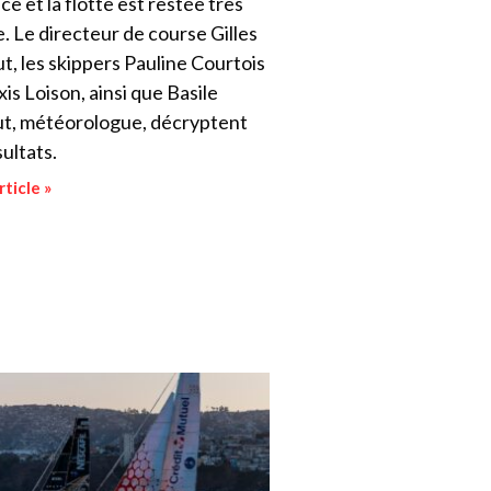
e et la flotte est restée très
. Le directeur de course Gilles
t, les skippers Pauline Courtois
xis Loison, ainsi que Basile
t, météorologue, décryptent
sultats.
rticle »