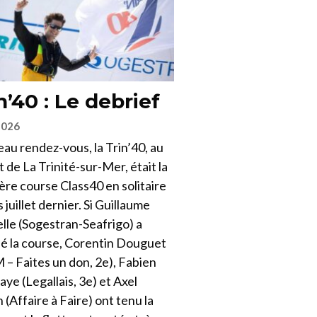
n’40 : Le debrief
2026
au rendez-vous, la Trin’40, au
 de La Trinité-sur-Mer, était la
re course Class40 en solitaire
 juillet dernier. Si Guillaume
lle (Sogestran-Seafrigo) a
lé la course, Corentin Douguet
– Faites un don, 2e), Fabien
ye (Legallais, 3e) et Axel
 (Affaire à Faire) ont tenu la