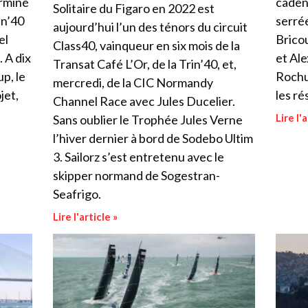
erminé
cadenc
Solitaire du Figaro en 2022 est
in’40
serrée
aujourd’hui l’un des ténors du circuit
el
Bricou
Class40, vainqueur en six mois de la
 A dix
et Ale
Transat Café L’Or, de la Trin’40, et,
p, le
Rochu
mercredi, de la CIC Normandy
jet,
les ré
Channel Race avec Jules Ducelier.
Lire l'a
Sans oublier le Trophée Jules Verne
l’hiver dernier à bord de Sodebo Ultim
3. Sailorz s’est entretenu avec le
skipper normand de Sogestran-
Seafrigo.
Lire l'article »