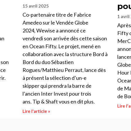
pou
15 avril 2025
Co-partenaire titre de Fabrice
1 avril
Amedeo sur le Vendée Globe
Après
2024, Wewise a annoncé ce
Fifty
an
vendredi son arrivée dès cette saison
MerCo
en Ocean Fifty. Le projet, mené en
annon
collaboration avec la structure Bord à
lance
 son
Bord du duo Sébastien
Globe
 ce
Rogues/Matthieu Perraut, lance dès
Hour 
ir.
à présent la sélection d’un-e
Ocean
skipper qui prendra la barre de
de Mal
l’ancien Inter Invest pour trois
de Bo
ans. Tip & Shaft vous en dit plus.
Lire l'a
Lire l'article »