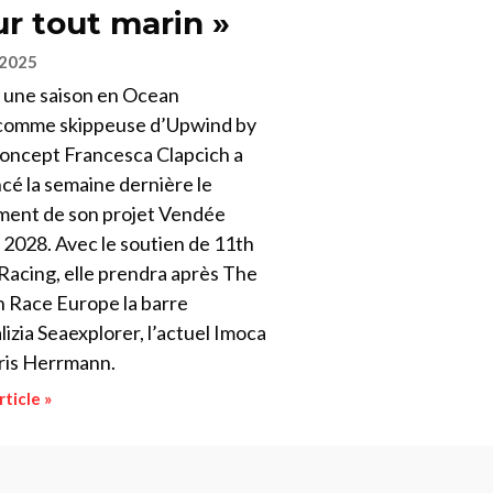
r tout marin »
 2025
 une saison en Ocean
 comme skippeuse d’Upwind by
ncept Francesca Clapcich a
cé la semaine dernière le
ment de son projet Vendée
 2028. Avec le soutien de 11th
Racing, elle prendra après The
 Race Europe la barre
izia Seaexplorer, l’actuel Imoca
ris Herrmann.
rticle »