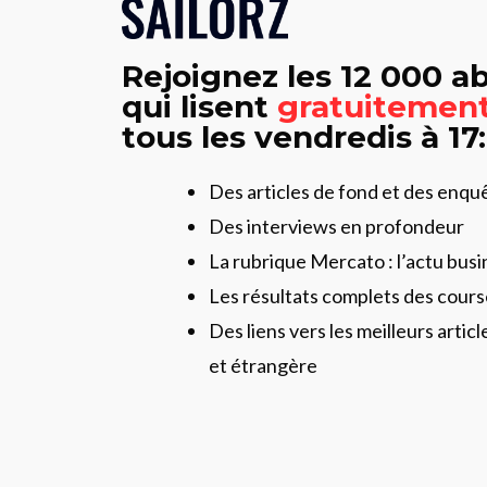
Rejoignez les 12 000 
qui lisent
gratuitemen
tous les vendredis à 17
Des articles de fond et des enqu
Des interviews en profondeur
La rubrique Mercato : l’actu busi
Les résultats complets des cours
Des liens vers les meilleurs artic
et étrangère