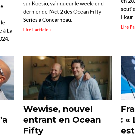
en 20
sur Koesio, vainqueur le week-end
le
souti
dernier de l’Act 2 des Ocean Fifty
Hour 
Series à Concarneau.
 le
Lire l'a
Lire l'article »
e à La
2024.
Wewise, nouvel
Fra
’a
entrant en Ocean
: «
Fifty
est