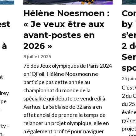
Hélène Noesmoen :
Co
est
« Je veux être aux
by
avant-postes en
s’e
 à
2026 »
2 d
Ser
8 juillet 2025
7e des Jeux olympiques de Paris 2024
spo
en iQFoil, Hélène Noesmoen ne
at
25 jui
participe pas cette année au
C’est 
championnat du monde de la
drey
2 du 
spécialité qui débute ce vendredi à
ipe
du 25 
Aarhus. La Sablaise de 32 ans a en
h
événe
effet choisi de prendre le temps de
grâce 
relancer un projet olympique, elle en
fty –
proje
a également profité pour naviguer
n.