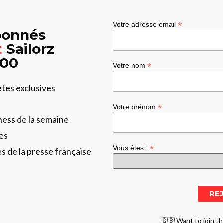
*
Votre adresse email
abonnés
t
Sailorz
:00
*
Votre nom
êtes exclusives
*
Votre prénom
ness de la semaine
es
*
Vous êtes :
les de la presse française
🇬🇧 Want to join th