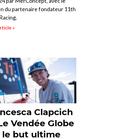
24 par MerConcept, avec le
en du partenaire fondateur 11th
Racing.
rticle »
ncesca Clapcich
 Le Vendée Globe
 le but ultime