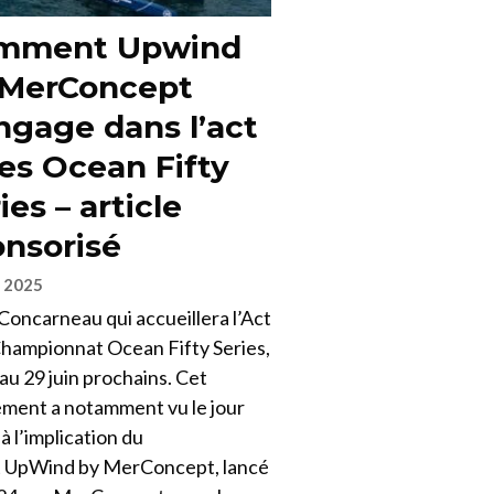
mment Upwind
 MerConcept
ngage dans l’act
es Ocean Fifty
ies – article
nsorisé
n 2025
Concarneau qui accueillera l’Act
Championnat Ocean Fifty Series,
au 29 juin prochains. Cet
ment a notamment vu le jour
à l’implication du
t UpWind by MerConcept, lancé