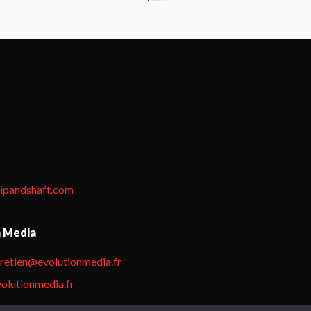
tipandshaft.com
n Media
hretien@evolutionmedia.fr
olutionmedia.fr