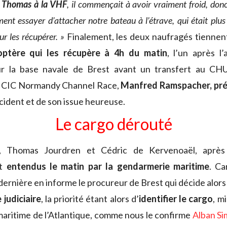
e Thomas à la VHF
, il commençait à avoir vraiment froid, donc
t essayer d’attacher notre bateau à l’étrave, qui était plus 
ur les récupérer. »
Finalement, les deux naufragés tiennen
coptère qui les récupère à 4h du matin
, l’un après l’
ur la base navale de Brest avant un transfert au CH
la CIC Normandy Channel Race,
Manfred Ramspacher, prév
ncident et de son issue heureuse.
Le cargo dérouté
, Thomas Jourdren et Cédric de Kervenoaël, aprè
nt
entendus le matin par la gendarmerie maritime
. Ca
dernière en informe le procureur de Brest qui décide alor
judiciaire
, la priorité étant alors d’
identifier le cargo
, m
maritime de l’Atlantique, comme nous le confirme
Alban S