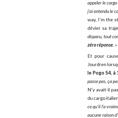
appeler le cargo
j’ai entendu le 
way, I’m the st
dévier sa traj
disparu, tout co
zéro réponse
. »
Et pour caus
Jourdren lorsqu
le Pogo S4, à 
passe pas, ça pass
N’y avait-il pa
du cargo italien
ce qu’il l’a vraim
aucune raison d’