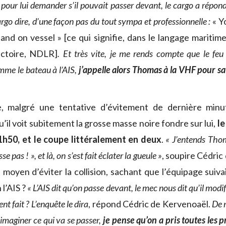
 pour lui demander s’il pouvait passer devant, le cargo a répon
cargo dire, d’une façon pas du tout sympa et professionnelle :
« Y
and on vessel » [ce qui signifie, dans le langage maritime,
ectoire, NDLR]
. Et très vite, je me rends compte que le feu
mme le bateau à l’AIS,
j’appelle alors Thomas à la VHF pour sav
e, malgré une tentative d’évitement de dernière min
’il voit subitement la grosse masse noire fondre sur lui,
le
1h50, et le coupe littéralement en deux
.
« J’entends Thom
e pas ! », et là, on s’est fait éclater la gueule »
, soupire Cédric
s moyen d’éviter la collision, sachant que l’équipage suivai
 l’AIS ?
« L’AIS dit qu’on passe devant, le mec nous dit qu’il modif
ent fait ? L’enquête le dira
, répond Cédric de Kervenoaël.
De n
imaginer ce qui va se passer,
je pense qu’on a pris toutes les 