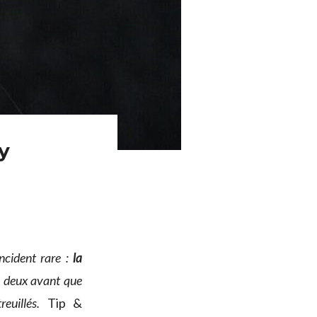
y
ncident rare :
la
n deux avant que
reuillés.
Tip &