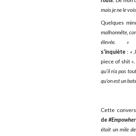
route
. De mon c
mais je ne le vo
Quelques min
malhonnête, comm
élevée. 
s’inquiète
:
« 
piece of shit »
qu’il n’a pas to
qu’on est un bat
Cette convers
de
#Empowhe
était un mile de