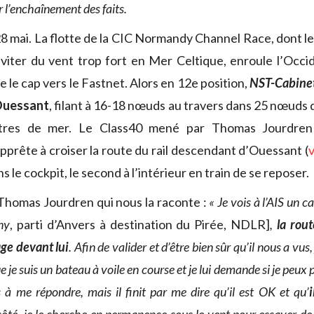
r l’enchaînement des faits.
28 mai. La flotte de la CIC Normandy Channel Race, dont le
viter du vent trop fort en Mer Celtique, enroule l’Occi
 le cap vers le Fastnet. Alors en 12e position,
NST-Cabine
Ouessant
, filant à 16-18 nœuds au travers dans 25 nœuds 
tres de mer. Le Class40 mené par Thomas Jourdren
pprête à croiser la route du rail descendant d’Ouessant (
v
s le cockpit, le second à l’intérieur en train de se reposer.
t Thomas Jourdren qui nous la raconte :
« Je vois à l’AIS un c
ny
, parti d’Anvers à destination du Pirée, NDLR]
,
la rou
ge devant lui
. Afin de valider et d’être bien sûr qu’il nous a vus,
e je suis un bateau à voile en course et je lui demande si je peux 
 à me répondre, mais il finit par me dire qu’il est OK et qu’