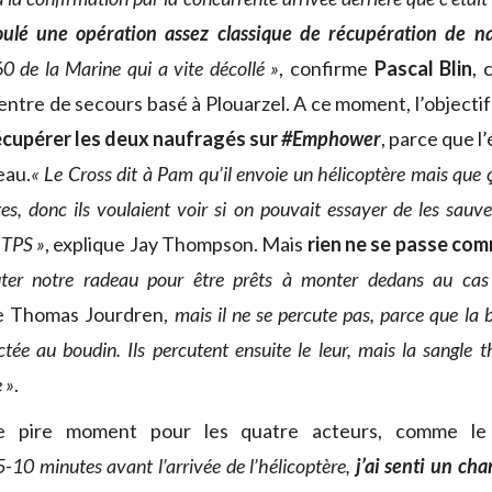
oulé une opération assez classique de récupération de n
0 de la Marine qui a vite décollé »
, confirme
Pascal Blin
, 
entre de secours basé à Plouarzel. A ce moment, l’objecti
écupérer les deux naufragés sur
#Emphower
, parce que l
eau.
« Le Cross dit à Pam qu’il envoie un hélicoptère mais que 
s, donc ils voulaient voir si on pouvait essayer de les sauver
 TPS »
, explique Jay Thompson. Mais
rien ne se passe co
uter notre radeau pour être prêts à monter dedans au cas 
e Thomas Jourdren,
mais
il ne se percute pas, parce que la
ctée au boudin. Ils percutent ensuite le leur, mais la sangle
 »
.
e pire moment pour les quatre acteurs, comme le
5-10 minutes avant l’arrivée de l’hélicoptère,
j’ai senti un ch