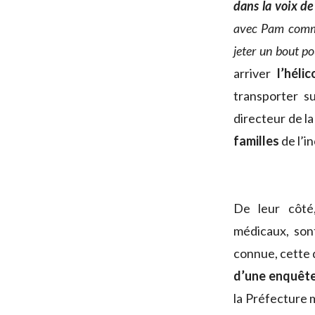
dans la voix d
avec Pam commen
jeter un bout po
arriver
l’héli
transporter s
directeur de 
familles
de l’i
De leur côté
médicaux, so
connue, cette 
d’une enquête 
la Préfecture 