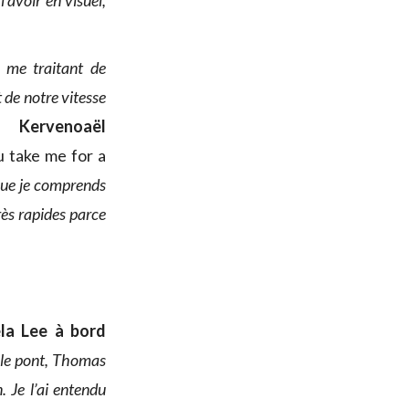
’avoir en visuel,
n me traitant de
 de notre vitesse
Kervenoaël
ou take me for a
que je comprends
rès rapides parce
la Lee à bord
r le pont, Thomas
. Je l’ai entendu