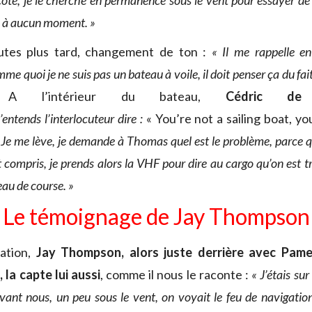
ôté, je le cherche en permanence sous le vent pour essayer de l
is à aucun moment. »
utes plus tard, changement de ton :
« Il me rappelle e
e quoi je ne suis pas un bateau à voile, il doit penser ça du fait
»
A l’intérieur du bateau,
Cédric de 
J’entends l’interlocuteur dire :
« You’re not a sailing boat, y
. Je me lève, je demande à Thomas quel est le problème, parce 
ut compris, je prends alors la VHF pour dire au cargo qu’on est t
eau de course. »
Le témoignage de Jay Thompson
ation,
Jay Thompson, alors juste derrière avec Pame
r
, la capte lui aussi
, comme il nous le raconte :
« J’étais su
vant nous, un peu sous le vent, on voyait le feu de navigation