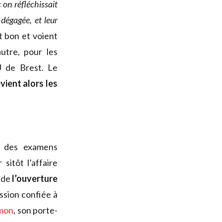
 on réfléchissait
dégagée, et leur
t bon et voient
autre, pour les
U de Brest. Le
ient alors les
s des examens
r sitôt l’affaire
s de
l’ouverture
ission confiée à
imon
, son porte-