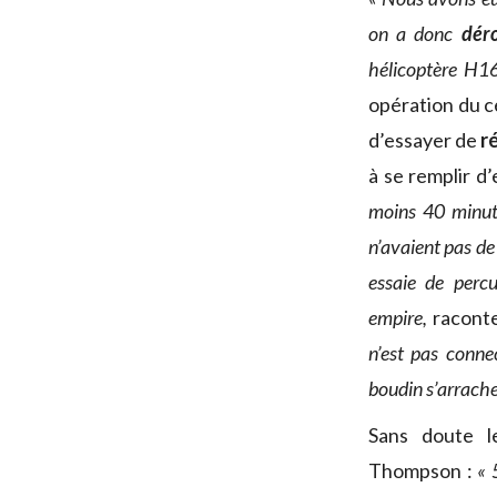
on a donc
dér
hélicoptère H16
opération du c
d’essayer de
r
à se remplir d’
moins 40 minute
n’avaient pas de
essaie de perc
empire,
racont
n’est pas conne
boudin s’arrache
Sans doute l
Thompson :
« 