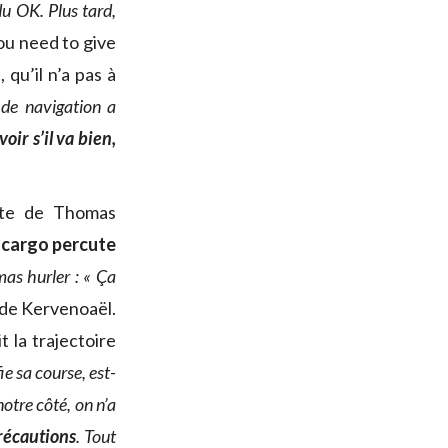
du OK. Plus tard,
ou need to give
 qu’il n’a pas à
 de navigation a
oir s’il va bien,
ute de Thomas
 cargo percute
as hurler : « Ça
 de Kervenoaël.
t la trajectoire
ie sa course, est-
otre côté, on n’a
précautions
. Tout