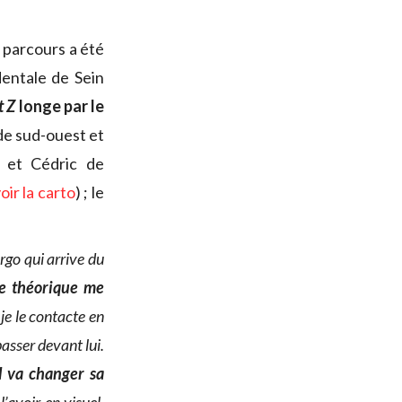
 parcours a été
dentale de Sein
t Z
longe par le
de sud-ouest et
 et Cédric de
oir la carto
) ; le
argo qui arrive du
te théorique me
 je le contacte en
passer devant lui.
il va changer sa