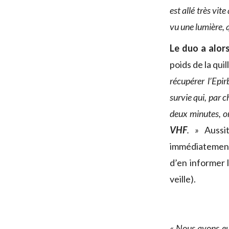
est allé très vit
vu une lumière, q
Le duo a alor
poids de la qui
récupérer l’Epir
survie qui, par c
deux minutes, on
VHF
. »
Auss
immédiatement 
d’en informer 
veille).
« Nous avons eu 