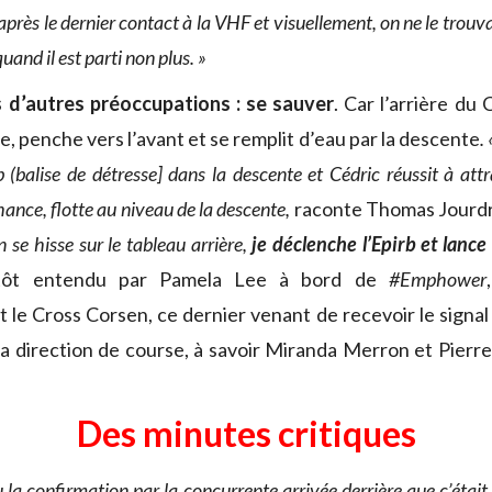
e après le dernier contact à la VHF et visuellement, on ne le trouvai
uand il est parti non plus. »
s d’autres préoccupations : se sauver
. Car l’arrière du 
lle, penche vers l’avant et se remplit d’eau par la descente
.
b (balise de détresse] dans la descente et Cédric réussit à att
hance, flotte au niveau de la descente,
raconte Thomas Jourd
 se hisse sur le tableau arrière,
je déclenche l’Epirb
et lance
itôt entendu par Pamela Lee à bord de
#Emphower
le Cross Corsen, ce dernier venant de recevoir le signal
la direction de course, à savoir Miranda Merron et Pierre
Des minutes critiques
la confirmation par la concurrente arrivée derrière que c’était 