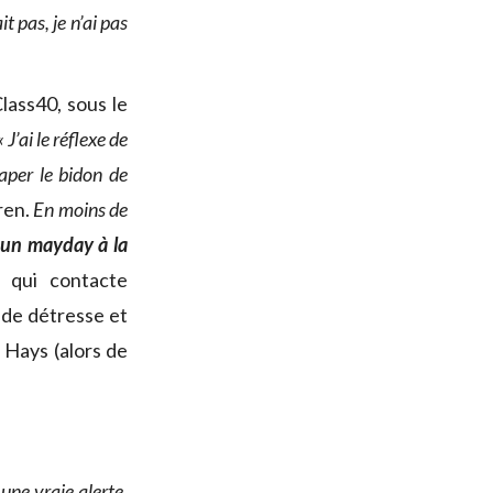
t pas, je n’ai pas
Class40, sous le
 « J’ai le réflexe de
raper le bidon de
ren.
En moins de
 un mayday à la
, qui contacte
 de détresse et
 Hays (alors de
une vraie alerte,