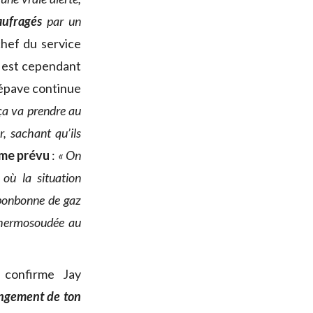
aufragés
par un
chef du service
f est cependant
’épave continue
ça va prendre au
, sachant qu’ils
mme prévu
:
« On
où la situation
 bonbonne de gaz
 thermosoudée au
 confirme Jay
angement de ton