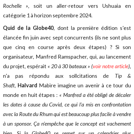
Rochelle »
, soit un aller-retour vers Ushuaia en
catégorie 1 à horizon septembre 2024.
Quid de la Globe40
, dont la première édition s’est
élancée fin juin avec sept concurrents (ils ne sont plus
que cinq en course après deux étapes) ? Si son
organisateur, Manfred Ramspacher, qui, au lancement
du projet, espérait
« 20 à 30 bateaux » (
voir notre article
)
,
n’a pas répondu aux sollcitations de
Tip &
Shaft
,
Halvard
Mabire imagine un avenir à ce tour du
monde en huit étapes :
« Manfred a été obligé de décaler
les dates à cause du Covid, ce qui l’a mis en confrontation
avec la Route du Rhum qui est beaucoup plus facile à vendre
à un sponsor. Ça n’empêche que le concept est vachement
bien. Si la Globe40 se remet sur un calendrier plus