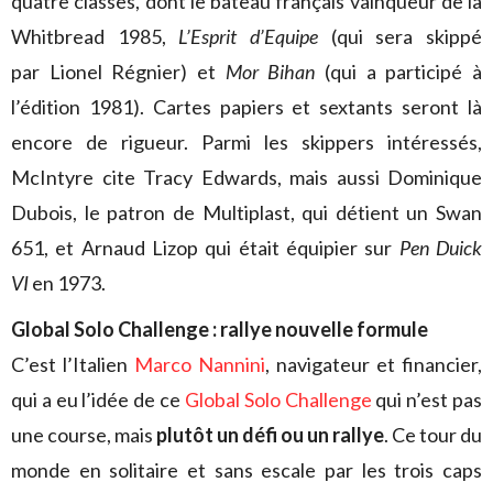
quatre classes, dont le bateau français vainqueur de la
Whitbread 1985,
L’Esprit d’Equipe
(qui sera skippé
par Lionel Régnier) et
Mor Bihan
(qui a participé à
l’édition 1981). Cartes papiers et sextants seront là
encore de rigueur. Parmi les skippers intéressés,
McIntyre cite Tracy Edwards, mais aussi Dominique
Dubois, le patron de Multiplast, qui détient un Swan
651, et Arnaud Lizop qui était équipier sur
Pen Duick
VI
en 1973.
Global Solo Challenge : rallye nouvelle formule
C’est l’Italien
Marco Nannini
, navigateur et financier,
qui a eu l’idée de ce
Global Solo Challenge
qui n’est pas
une course, mais
plutôt un défi ou un rallye
. Ce tour du
monde en solitaire et sans escale par les trois caps