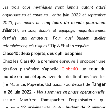
Les trois caps mythiques n’ont jamais autant attiré
organisateurs et coureurs : entre juin 2022 et septembre
2023, pas moins de
cinq tours du monde pourraient
s’élancer
, en solo, double et équipage, majoritairement
destinés aux amateurs. Pour quel budget, quelles
retombées et quels risques ?
Tip & Shaft
a enquêté.
Class40 : deux projets, deux philosophies
Chez les Class40, la première épreuve à proposer une
giration planétaire s’appelle
Globe40
, un
tour du
monde en huit étapes
avec des destinations inédites
(île Maurice, Papeete, Ushuaia…) au départ de
Tanger
le 26 juin 2022
. «
Nous sommes en phase opérationnelle
,
assure Manfred Ramspacher l’organisateur qui
annonce
12 pré-inscrits
.
Notre
budget de 2 millions