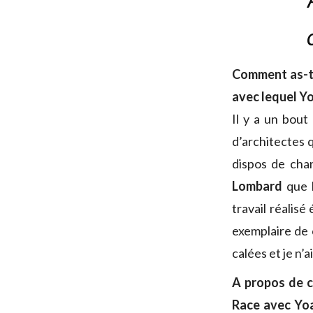
Comment as-tu
avec lequel Y
Il y a un bout 
d’architectes q
dispos de cha
Lombard
que l
travail réalis
exemplaire de 
calées et je n’a
A propos de c
Race avec Yoa