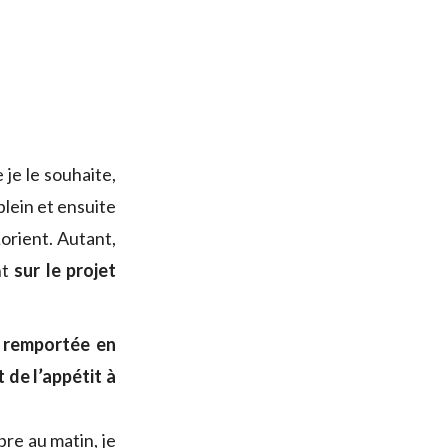
je le souhaite,
plein et ensuite
Lorient. Autant,
nt
sur le projet
s remportée en
 de l’appétit à
bre au matin, je