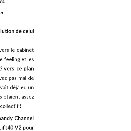
”
ution de celui
 vers le cabinet
e feeling et les
 vers ce plan
vec pas mal de
vait déjà eu un
es étaient assez
collectif !
rmandy Channel
Lift40 V2 pour