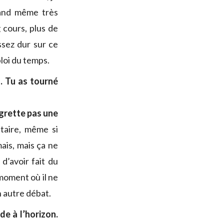
uand même très
g cours, plus de
assez dur sur ce
ploi du temps.
o. Tu as tourné
egrette pas une
itaire, même si
mais, mais ça ne
d’avoir fait du
 moment où il ne
n autre débat.
de à l’horizon.