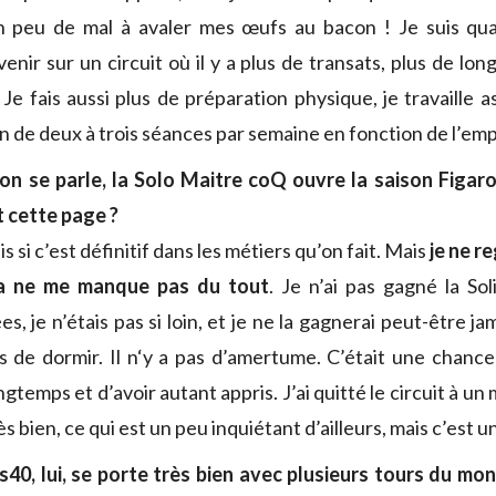
un peu de mal à avaler mes œufs au bacon ! Je suis q
nir sur un circuit où il y a plus de transats, plus de lon
. Je fais aussi plus de préparation physique, je travaille 
son de deux à trois séances par semaine en fonction de l’em
’on se parle, la Solo Maitre coQ ouvre la saison Figar
 cette page ?
s si c’est définitif dans les métiers qu’on fait. Mais
je ne r
a ne me manque pas du tout
. Je n’ai pas gagné la Sol
s, je n’étais pas si loin, et je ne la gagnerai peut-être ja
de dormir. Il n‘y a pas d’amertume. C’était une chance 
ngtemps et d’avoir autant appris. J’ai quitté le circuit à un
ès bien, ce qui est un peu inquiétant d’ailleurs, mais c’est u
ss40, lui, se porte très bien avec plusieurs tours du mon