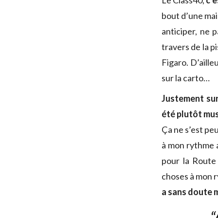
Le Class40,
c’e
bout d’une main
anticiper, ne 
travers de la p
Figaro. D’aille
sur la carto…
Justement sur
été plutôt mus
Ça ne s’est peu
à mon rythme a
pour la Route 
choses à mon r
a sans doute m
“