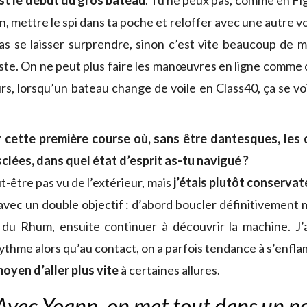
st le début du gros bateau
. Tu ne peux pas, comme en Fig
, mettre le spi dans ta poche et reloffer avec une autre voil
pas se laisser surprendre, sinon c’est vite beaucoup de m
iste. On ne peut plus faire les manœuvres en ligne comme o
urs, lorsqu’un bateau change de voile en Class40, ça se vo
 cette première course où, sans être dantesques, les 
clées, dans quel état d’esprit as-tu navigué ?
t-être pas vu de l’extérieur, mais
j’étais plutôt conservat
vec un double objectif : d’abord boucler définitivement m
du Rhum, ensuite continuer à découvrir la machine. J’a
ythme alors qu’au contact, on a parfois tendance à s’enfl
oyen d’aller plus vite
à certaines allures.
Avec Yoann, on met tout dans un p