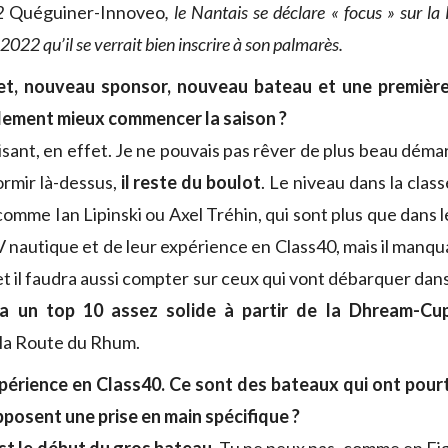
V2
Quéguiner-Innoveo
, le Nantais se déclare « focus » sur l
 2022 qu’il se verrait bien inscrire à son palmarès.
et, nouveau sponsor, nouveau bateau et une première
ilement mieux commencer la saison ?
isant, en effet. Je ne pouvais pas rêver de plus beau démar
ormir là-dessus,
il reste du boulot
. Le niveau dans la classe
comme Ian Lipinski ou Axel Tréhin, qui sont plus que dans
V nautique et de leur expérience en Class40, mais il manqu
et il faudra aussi compter sur ceux qui vont débarquer dan
ra un top 10 assez solide à partir de la Dhream-Cu
la Route du Rhum.
périence en Class40. Ce sont des bateaux qui ont pourt
upposent une prise en main spécifique ?