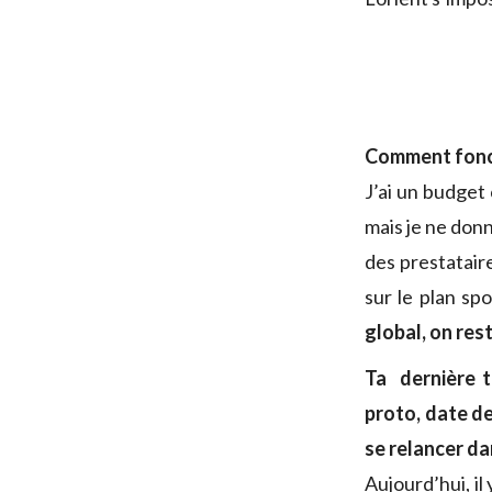
Comment fonct
J’ai un budget
mais je ne donn
des prestataire
sur le plan spo
global, on res
Ta dernière t
proto, date de
se relancer da
Aujourd’hui, il