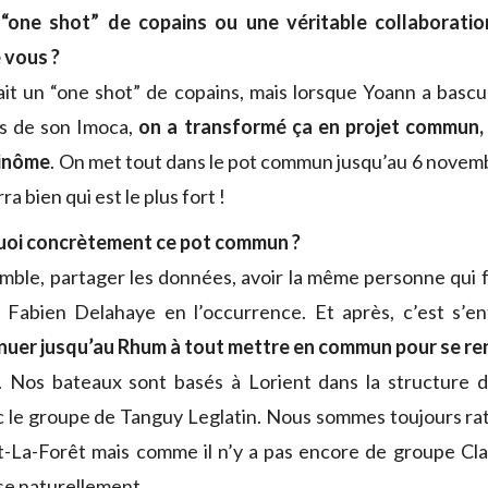
n “one shot” de copains ou une véritable collaboratio
 vous ?
tait un “one shot” de copains, mais lorsque Yoann a bascul
us de son Imoca,
on a transformé ça en projet commun, 
binôme
. On met tout dans le pot commun jusqu’au 6 novem
ra bien qui est le plus fort !
quoi concrètement ce pot commun ?
ble, partager les données, avoir la même personne qui fa
 Fabien Delahaye en l’occurrence. Et après, c’est s’en
nuer jusqu’au Rhum à tout mettre en commun pour se ren
. Nos bateaux sont basés à Lorient dans la structure 
c le groupe de Tanguy Leglatin. Nous sommes toujours ra
t-La-Forêt mais comme il n’y a pas encore de groupe Cla
se naturellement.