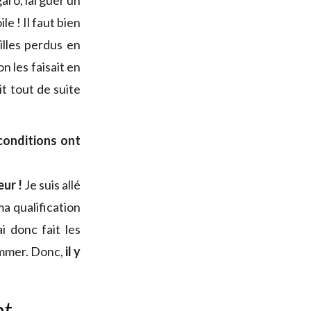
aro, larguer un
e ! Il faut bien
illes perdus en
n les faisait en
it tout de suite
conditions ont
eur !
Je suis allé
a qualification
i donc fait les
ammer. Donc,
il y
ot