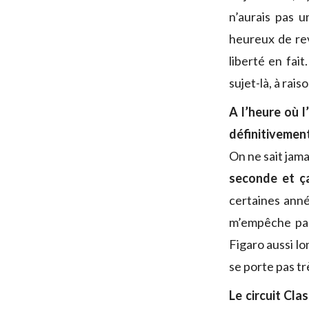
n’aurais pas 
heureux de reve
liberté en fait
sujet-là, à rai
A l’heure où l
définitivement
On ne sait jamai
seconde et ç
certaines année
m’empêche pas 
Figaro aussi lo
se porte pas tr
Le circuit Cla