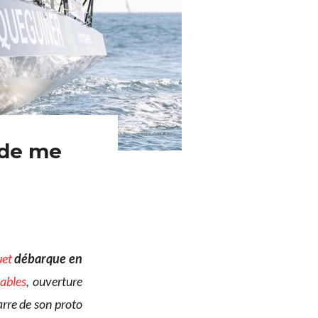
 de me
uet
débarque en
ables
, ouverture
arre de son proto