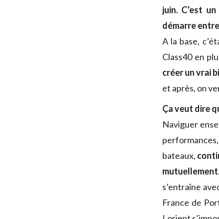
juin. C’est u
démarre entre
A la base, c’é
Class40 en pl
créer un vrai 
et après, on ver
Ça veut dire 
Naviguer ensem
performances,
bateaux,
conti
mutuellement
s’entraîne ave
France de Por
Lorient s’impo