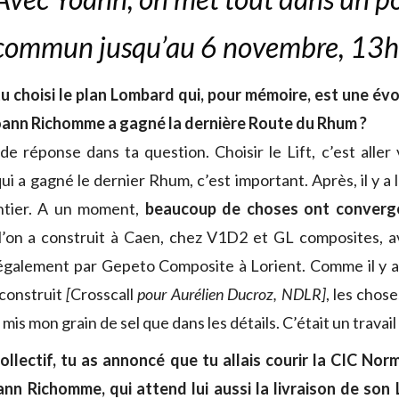
commun
jusqu’au 6 novembre, 13h
 choisi le plan Lombard qui, pour mémoire, est une évol
oann Richomme a gagné la dernière Route du Rhum ?
de réponse dans ta question. Choisir le Lift, c’est aller
ui a gagné le dernier Rhum, c’est important. Après, il y a l
ntier. A un moment,
beaucoup de choses ont convergé
’on a construit à Caen, chez V1D2 et GL composites, a
é également par Gepeto Composite à Lorient. Comme il y a
construit
[
Crosscall
pour Aurélien Ducroz, NDLR]
, les chos
i mis mon grain de sel que dans les détails. C’était un travail 
ollectif, tu as annoncé que tu allais courir la CIC No
nn Richomme, qui attend lui aussi la livraison de son 