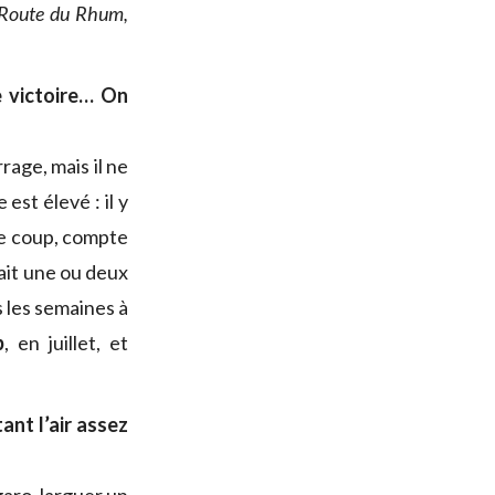
a Route du Rhum,
 victoire… On
rage, mais il ne
 est élevé : il y
 le coup, compte
ait une ou deux
s les semaines à
p
, en juillet, et
ant l’air assez