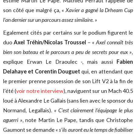
estime Martin Le Pape. Mathieu Perraut rappelle de
son côté que malgré ça,
« Xavier a gagné la Drheam Cup
l’an dernier sur un parcours assez similaire. »
Egalement cités par certains sur le podium figurent le
duo
Axel Tréhin/Nicolas Troussel
–
« Axel connaît très
bien son bateau et le parcours a peu de secrets pour eux »
,
explique Erwan Le Draoulec -, mais aussi
Fabien
Delahaye et Corentin Douguet
qui, en attendant que
le premier prenne possession de son Lift V2 à la fin de
l’été (
voir notre interview
), naviguent sur un Mach 40.5
loué à Alexandre Le Gallais (sans lien avec le sponsor du
Normand, Legallais).
« C’est clairement l’équipage le plus
aguerri »
, note Martin Le Pape, tandis que Christophe
Gaumont se demande
« s’ils auront eu le temps de fiabiliser