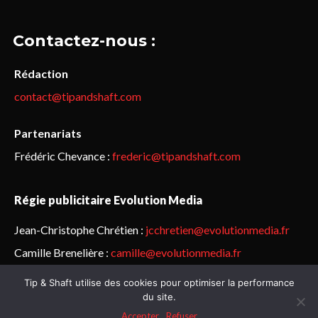
Contactez-nous :
Rédaction
contact@tipandshaft.com
Partenariats
Frédéric Chevance :
frederic@tipandshaft.com
Régie publicitaire Evolution Media
Jean-Christophe Chrétien :
jcchretien@evolutionmedia.fr
Camille Brenelière :
camille@evolutionmedia.fr
Tip & Shaft utilise des cookies pour optimiser la performance
© Sailorz 2015-2025. Tous droits réservés.
Mentions légales &
du site.
politique de confidentialité
Accepter
Refuser