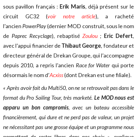
sous pavillon français :
Erik Maris
, déjà présent sur le
circuit GC32 (
voir notre article
), a racheté
l’ancien
PowerPlay
(dernier MOD construit, sous le nom
de
Paprec Recyclage
), rebaptisé
Zoulou
;
Eric Defert
,
avec l’appui financier de
Thibaut George
, fondateur et
directeur général de Drekan Groupe, qui l’accompagne
depuis 2010, a repris l’ancien
Race for Water
qui porte
désormais le nom d’
Acxiss
(dont Drekan est une filiale).
« Après avoir fait du Multi50, on ne se retrouvait pas dans le
format du Pro Sailing Tour, très marketé.
Le MOD nous est
apparu un bon compromis
, avec un bateau accessible
financièrement, qui dure et ne perd pas de valeur, un projet
ne nécessitant pas une grosse équipe et un programme nous
permettant de rester libres dans nos choix »
, explique