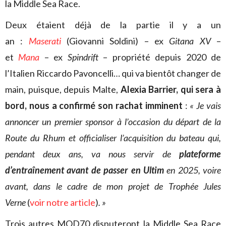
la Middle Sea Race.
Deux étaient déjà de la partie il y a un
an :
Maserati
(Giovanni Soldini) – ex
Gitana XV
–
et
Mana
– ex
Spindrift
– propriété depuis 2020 de
l’Italien Riccardo Pavoncelli… qui va bientôt changer de
main, puisque, depuis Malte,
Alexia Barrier, qui sera à
bord, nous a confirmé son rachat imminent
:
« Je vais
annoncer un premier sponsor à l’occasion du départ de la
Route du Rhum et officialiser l’acquisition du bateau qui,
pendant deux ans, va nous servir de
plateforme
d’entraînement avant de passer en Ultim
en 2025, voire
avant, dans le cadre de mon projet de Trophée Jules
Verne
(
voir notre article
)
. »
Trois autres MOD70 disputeront la Middle Sea Race