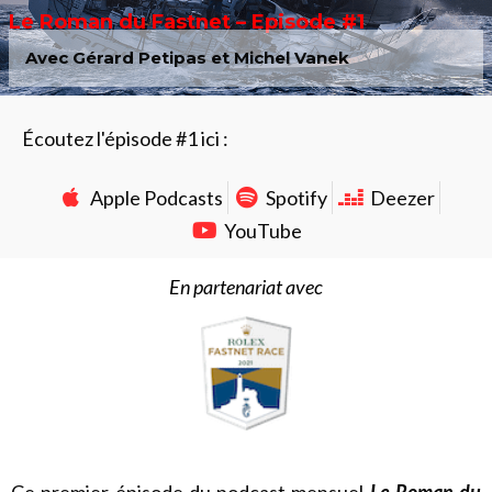
Le Roman du Fastnet – Episode #1
Avec Gérard Petipas et Michel Vanek
Écoutez l'épisode #1 ici :
Apple Podcasts
Spotify
Deezer
YouTube
En partenariat avec
Ce premier épisode du podcast mensuel
Le Roman du