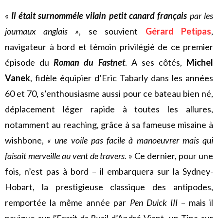
«
Il était surnommé
le vilain petit canard français
par les
journaux anglais »
, se souvient
Gérard Petipas
,
navigateur à bord et témoin privilégié de ce premier
épisode du
Roman du Fastnet
. A ses côtés,
Michel
Vanek
, fidèle équipier d’Eric Tabarly dans les années
60 et 70, s’enthousiasme aussi pour ce bateau bien né,
déplacement léger rapide à toutes les allures,
notamment au reaching, grâce à sa fameuse misaine à
wishbone,
« une voile pas facile à manoeuvrer mais qui
faisait merveille au vent de travers. »
Ce dernier, pour une
fois, n’est pas à bord – il embarquera sur la Sydney-
Hobart, la prestigieuse classique des antipodes,
remportée la même année par
Pen Duick III
– mais il
navigue sur
l’Esprit de Rueil
d’André Viant, un Tina sur