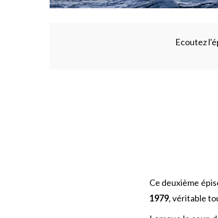
Ecoutez l'ép
Ce deuxième épis
1979
, véritable t