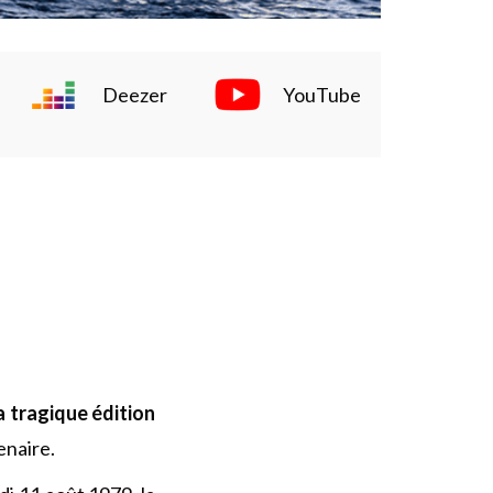
Deezer
YouTube
a tragique édition
enaire.