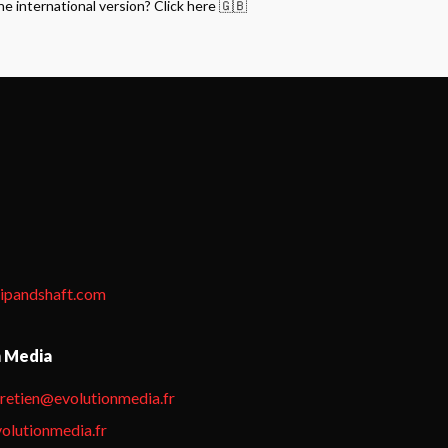
he international version? Click here 🇬🇧
tipandshaft.com
n Media
hretien@evolutionmedia.fr
olutionmedia.fr