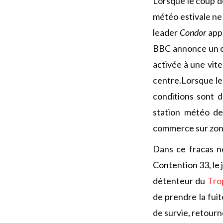
Lorsque le coup d
météo estivale ne
leader
Condor
appr
BBC annonce un co
activée à une vit
centre.Lorsque le
conditions sont 
station météo de
commerce sur zone
Dans ce fracas no
Contention 33, le
détenteur du
Tro
de prendre la fuit
de survie, retourn