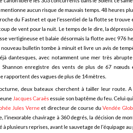
e canon libère les 303 concurrents dans le Solent ce samed
 mentionne aucun risque de mauvais temps. 48 heures plus 
oche du Fastnet et que l’essentiel de la flotte se trouve 
up de vent pour la nuit. Le temps de le dire, la dépressio
esse vertigineuse et balaie désormais la flotte avec 976 h
 nouveau bulletin tombe à minuit et livre un avis de temp
déjà dantesques, avec notamment une mer très abrupte 
 Shannon enregistre des vents de plus de 67 nœuds 
 rapportent des vagues de plus de 14 mètres.
cturne, deux bateaux cherchent à tailler leur route. A
 jeune
Jacques Caraës
essuie son baptême du feu. Celui qu
phée Jules Verne
et directeur de course du
Vendée Glo
e, l’inexorable chavirage à 360 degrés, la décision de mo
é à plusieurs reprises, avant le sauvetage de l’équipage au