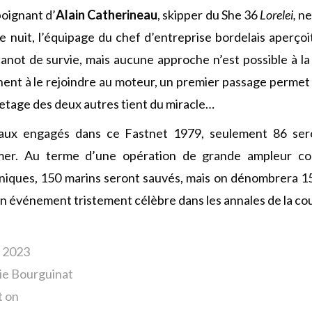
 poignant d’
Alain Catherineau
, skipper du She 36
Lorelei,
ne
e nuit, l’équipage du chef d’entreprise bordelais aperçoi
anot de survie, mais aucune approche n’est possible à la v
ent à le rejoindre au moteur, un premier passage permet
vetage des deux autres tient du miracle…
aux engagés dans ce Fastnet 1979, seulement 86 ser
er. Au terme d’une opération de grande ampleur co
niques, 150 marins seront sauvés, mais on dénombrera 15 
n événement tristement célèbre dans les annales de la cou
s 2023
ie Bourguinat
t on