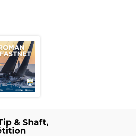
Tip & Shaft,
tition