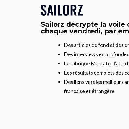
Sailorz décrypte la voile
chaque vendredi, par ema
Des articles de fond et des 
Des interviews en profonde
La rubrique Mercato : l’actu 
Les résultats complets des c
Des liens vers les meilleurs ar
française et étrangère