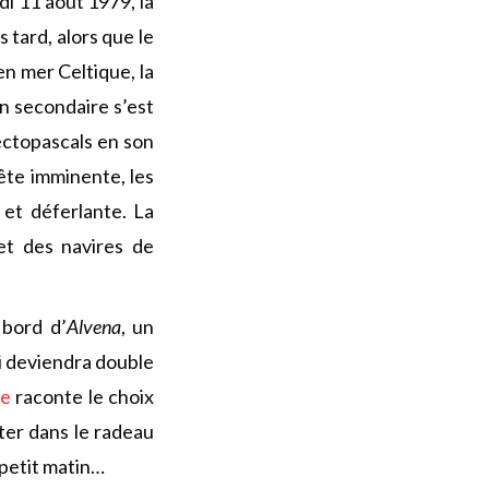
i 11 août 1979, la
tard, alors que le
en mer Celtique, la
n secondaire s’est
ectopascals en son
ête imminente, les
et déferlante. La
et des navires de
 bord d’
Alvena
, un
i deviendra double
be
raconte le choix
nter dans le radeau
 petit matin…