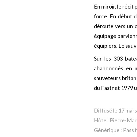
En miroir, le récit
force. En début d
déroute vers un c
équipage parvienn
équipiers. Le sau
Sur les 303 bate
abandonnés en m
sauveteurs britan
du Fastnet 1979 u
Diffusé le 17 mar
Hôte :
Pierre-Mar
Générique : Pass i