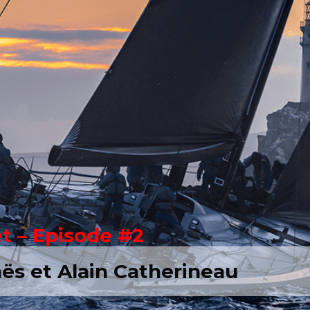
t – Episode #2
ës et Alain Catherineau