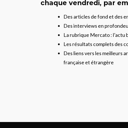
chaque vendredi, par ema
Des articles de fond et des 
Des interviews en profonde
La rubrique Mercato : l’actu 
Les résultats complets des c
Des liens vers les meilleurs ar
française et étrangère