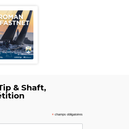
Tip & Shaft,
tition
*
champs obligatoires