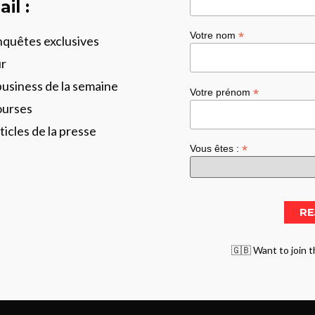
il :
*
Votre nom
enquêtes exclusives
ur
business de la semaine
*
Votre prénom
ourses
ticles de la presse
*
Vous êtes :
🇬🇧 Want to join t