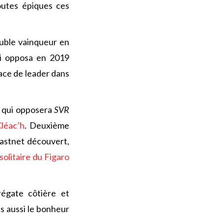
outes épiques ces
ouble vainqueur en
i opposa en 2019
ace de leader dans
l qui opposera
SVR
léac’h
. Deuxième
Fastnet découvert,
 solitaire du Figaro
régate côtière et
s aussi le bonheur