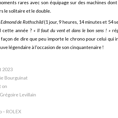
moments rares avec son équipage sur des machines dont
 le solitaire et le double.
 Edmond de Rothschild
(1 jour, 9 heures, 14 minutes et 54 s
il cette année ?
« Il faut du vent et dans le bon sens ! »
ré
e façon de dire que peu importe le chrono pour celui qui i
uve légendaire à l’occasion de son cinquantenaire !
et 2023
ie Bourguinat
t on
Grégoire Levillain
go – ROLEX