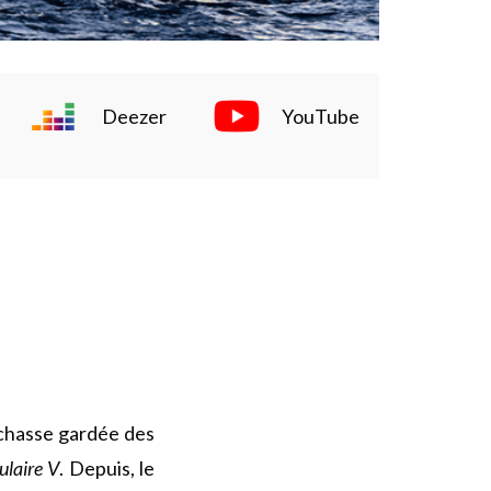
Deezer
YouTube
 chasse gardée des
laire V
. Depuis, le