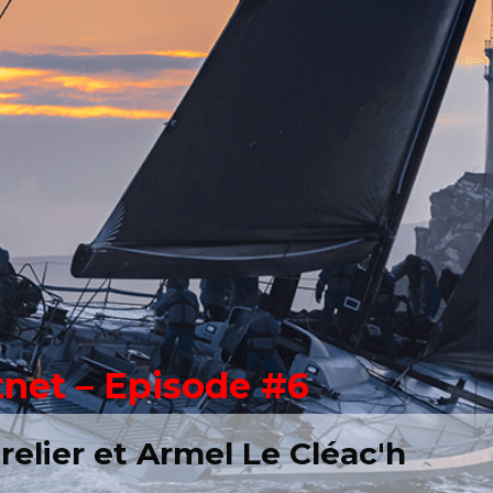
net – Episode #6
elier et Armel Le Cléac'h