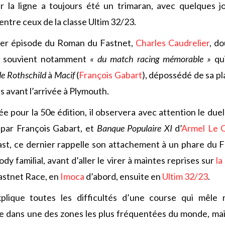
ir la ligne a toujours été un trimaran, avec quelques j
ntre ceux de la classe Ultim 32/23.
nier épisode du Roman du Fastnet,
Charles Caudrelier
, d
e souvient notamment
« du match racing mémorable »
qu
e Rothschild
à
Macif
(
François Gabart
), dépossédé de sa pl
s avant l’arrivée à Plymouth.
e pour la 50e édition, il observera avec attention le due
 par François Gabart, et
Banque Populaire XI
d’
Armel Le C
ast, ce dernier rappelle son attachement à un phare du 
dy familial, avant d’aller le virer à maintes reprises sur
la
Fastnet Race, en
Imoca
d’abord, ensuite en
Ultim 32/23
.
xplique toutes les difficultés d’une course qui mêle 
ge dans une des zones les plus fréquentées du monde, mai