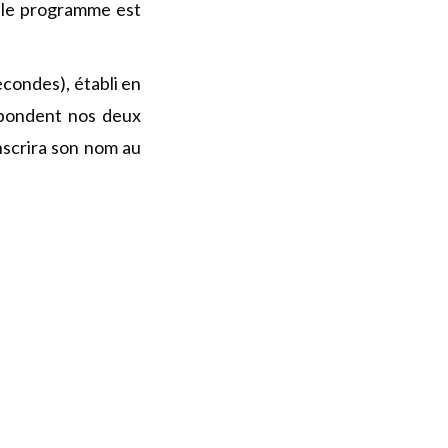
 le programme est
econdes), établi en
pondent nos deux
nscrira son nom au