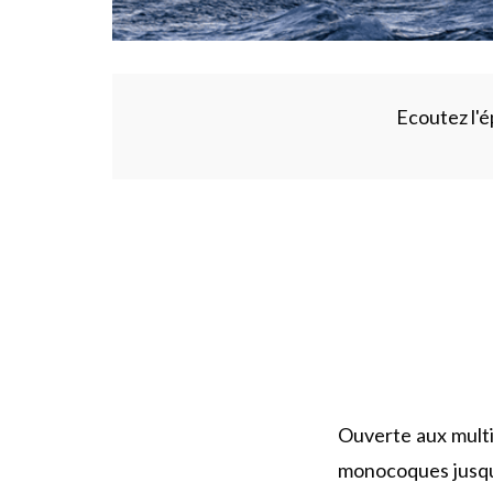
Ecoutez l'ép
Ouverte aux mult
monocoques jusqu’