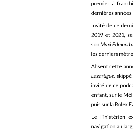
premier à franch
dernières années e
Invité de ce der
2019 et 2021, s
son
Maxi Edmond d
les derniers mètre
Absent cette anné
Lazartigue
, skippé
invité de ce podc
enfant, sur le Mélo
puis sur la Rolex 
Le Finistérien e
navigation au lar