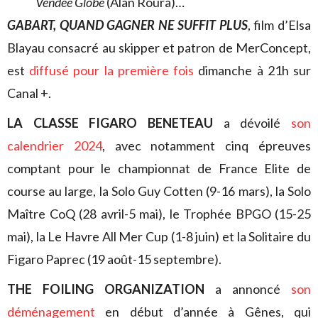
Vendée Globe
(Alan Roura)…
GABART, QUAND GAGNER NE SUFFIT PLUS
, film d’Elsa
Blayau consacré au skipper et patron de MerConcept,
est
diffusé pour la première fois
dimanche à 21h sur
Canal +.
LA CLASSE FIGARO BENETEAU
a dévoilé
son
calendrier 2024
, avec notamment cinq épreuves
comptant pour le championnat de France Elite de
course au large, la Solo Guy Cotten (9-16 mars), la Solo
Maître CoQ (28 avril-5 mai), le Trophée BPGO (15-25
mai), la Le Havre All Mer Cup (1-8 juin) et la Solitaire du
Figaro Paprec (19 août-15 septembre).
THE FOILING ORGANIZATION
a annoncé
son
déménagement
en début d’année à Gênes, qui