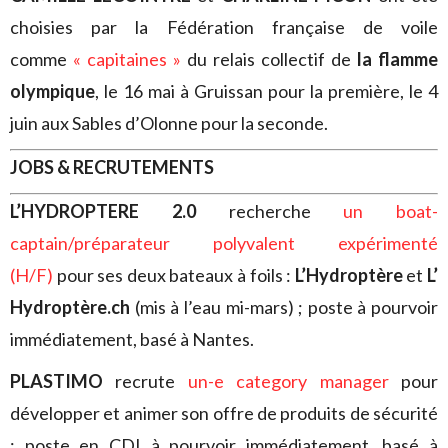
choisies par la Fédération française de voile
comme
« capitaines »
du relais collectif de
la flamme
olympique
, le 16 mai à Gruissan pour la première, le 4
juin aux Sables d’Olonne pour la seconde.
JOBS & RECRUTEMENTS
L’HYDROPTERE 2.0
recherche
un boat-
captain/préparateur polyvalent expérimenté
(H/F)
pour ses deux bateaux à foils :
L’Hydroptère
et
L’
Hydroptère.ch
(mis à l’eau mi-mars) ; poste à pourvoir
immédiatement, basé à Nantes.
PLASTIMO
recrute
un-e category manager
pour
développer et animer son offre de produits de sécurité
; poste en CDI à pourvoir immédiatement, basé à