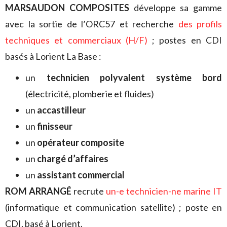
MARSAUDON COMPOSITES
développe sa gamme
avec la sortie de l’ORC57 et recherche
des profils
techniques et commerciaux (H/F)
; postes en CDI
basés à Lorient La Base :
un
technicien polyvalent système bord
(électricité, plomberie et fluides)
un
accastilleur
un
finisseur
un
opérateur composite
un
chargé d’affaires
un
assistant commercial
ROM ARRANGÉ
recrute
un-e technicien-ne marine IT
(informatique et communication satellite) ; poste en
CDI, basé à Lorient.