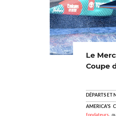
Le Merca
Coupe d
DÉPARTS ET
AMERICA’S 
fondateurs
, q