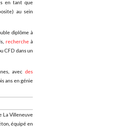
s en tant que
osite) au sein
ouble diplôme à
ls,
recherche
à
 ou CFD dans un
nnes, avec
des
is ans en génie
e La Villeneuve
éton, équipé en