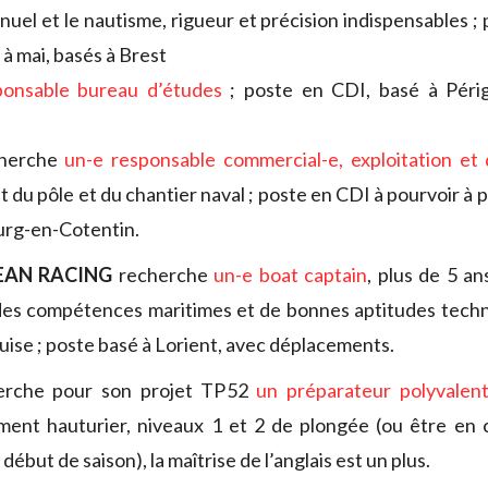
anuel et le nautisme, rigueur et précision indispensables 
 à mai, basés à Brest
ponsable bureau d’études
; poste en CDI, basé à Péri
herche
un-e responsable commercial-e, exploitation et 
du pôle et du chantier naval
;
poste en CDI à pourvoir à pa
urg-en-Cotentin.
AN RACING
recherche
un-e boat captain
, plus de 5 an
des compétences maritimes et de bonnes aptitudes techn
quise ; poste basé à Lorient, avec déplacements.
rche pour son projet TP52
un préparateur polyvalen
ment hauturier, niveaux 1 et 2 de plongée (ou être en 
début de saison), la maîtrise de l’anglais est un plus.