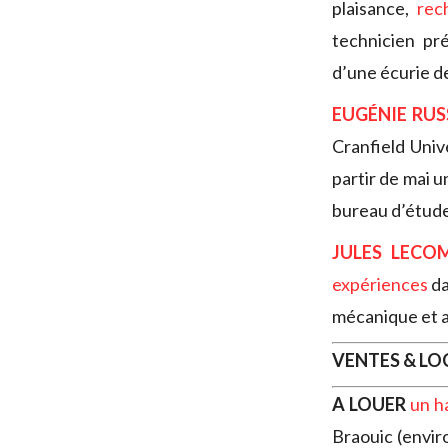
plaisance,
rec
technicien pr
d’une écurie d
EUGÉNIE RU
Cranfield Univ
partir de mai 
bureau d’étude
JULES LECO
expériences
da
mécanique et a
VENTES & L
A LOUER
un h
Braouic (envir