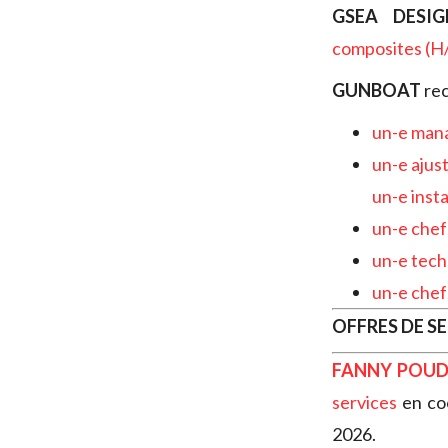
GSEA DESIG
composites (H
GUNBOAT
rec
un-e mana
un-e ajus
un-e inst
un-e chef
un-e tech
un-e chef
OFFRES DE S
FANNY POUD
services
en coo
2026.