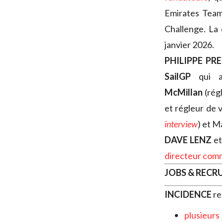
Emirates Team
Challenge. La 
janvier 2026.
PHILIPPE PR
SailGP
qui ac
McMillan
(régl
et régleur de 
interview
) et M
DAVE LENZ
e
directeur com
JOBS & REC
INCIDENCE
re
plusieurs