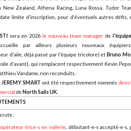
 New Zealand, Athena Racing, Luna Rossa, Tudor Team
date limite d’inscription, pour d’éventuels autres défis, 
ESTI
sera en 2026
le nouveau team manager
de
l’équip
cueille par ailleurs plusieurs nouveaux équipie
eur d’aile, déjà passé par l’équipe tricolore) et
Bruno Mo
voile d’avant), qui remplacent respectivement Kevin Pepo
atthieu Vandame, non reconduits.
t
JEREMY SMART
ont été respectivement nommés
direc
mercial
de
North Sails UK
.
RUTEMENTS
crute :
 opérateur-trice-s en voilerie
, débutant-e-s accepté-e-s, 