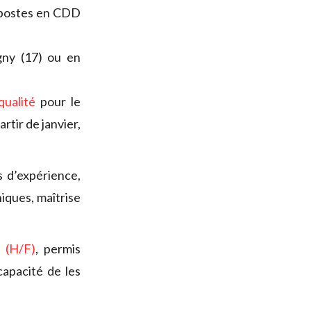
; postes en CDD
gny (17) ou en
qualité
pour le
rtir de janvier,
s d’expérience,
iques, maîtrise
t (H/F)
, permis
capacité de les