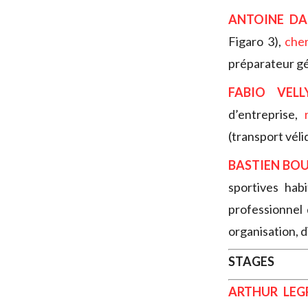
ANTOINE DA
Figaro 3),
che
préparateur gé
FABIO VELL
d’entreprise,
(transport véli
BASTIEN BO
sportives hab
professionnel 
organisation, 
STAGES
ARTHUR LEG