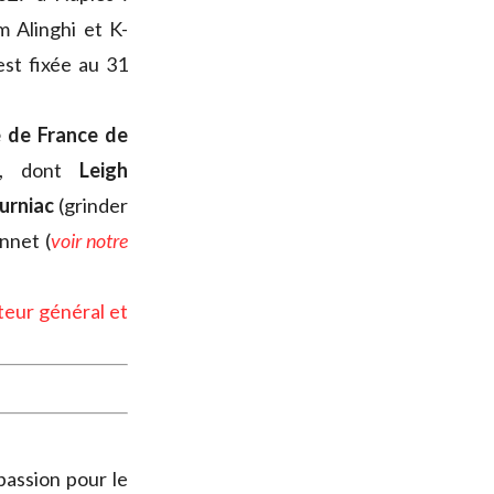
 Alinghi et K-
est fixée au 31
e de France de
rs, dont
Leigh
urniac
(grinder
nnet (
voir notre
teur général et
passion pour le