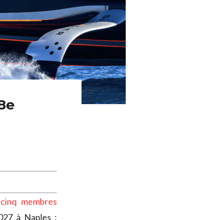
38e
 cinq membres
027 à Naples :