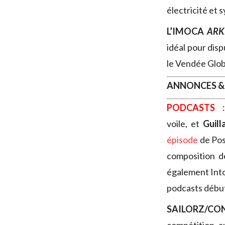
électricité et
L’IMOCA
ARK
idéal pour dis
le Vendée Glo
ANNONCES &
PODCASTS :
voile,
et
Guill
épisode
de Pos
composition d
également Into
podcasts début
SAILORZ/CO