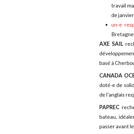
travail m
de janvier
un-e res
Bretagne
AXE SAIL
rec
développement 
basé à Cherbo
CANADA OCE
doté-e de soli
de l’anglais re
PAPREC
reche
bateau, idéale
passer avant le 