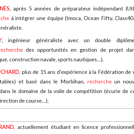
NÈS
, après 5 années de préparateur indépendant (Utl
rche
à intégrer une équipe (Imoca, Ocean Fifty, Class40
néraliste.
Y
, ingénieur généraliste avec un double diplôm
recherche
des opportunités en gestion de projet dan
que, construction navale, sports nautiques…).
UCHARD
, plus de 15 ans d’expérience à la Fédération de 
itables) et basé dans le Morbihan,
recherche
un nouv
dans le domaine de la voile de compétition (écurie de c
direction de course…).
RAND
, actuellement étudiant en licence professionnel