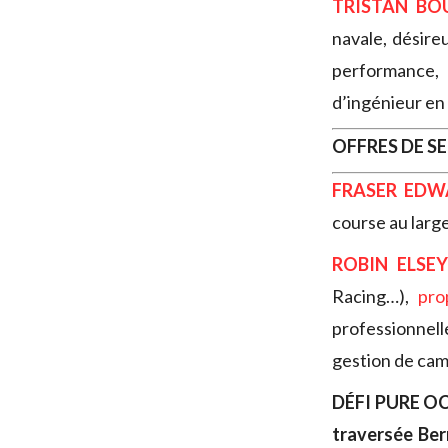
TRISTAN BO
navale, désire
performance
d’ingénieur en
OFFRES DE S
FRASER EDW
course au larg
ROBIN ELSE
Racing…),
pro
professionnel
gestion de ca
DÉFI PURE OC
traversée Be