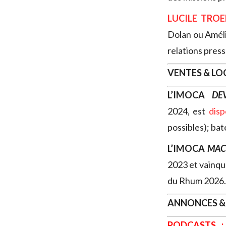
LUCILE TROE
Dolan ou Améli
relations pres
VENTES & L
L’IMOCA
DE
2024, est
d
is
possibles); bat
L’IMOCA
MAC
2023 et vainq
du Rhum 2026.
ANNONCES &
PODCASTS :