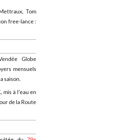
 Mettraux, Tom
on free-lance :
 Vendée Globe
loyers mensuels
a saison.
 mis à l’eau en
tour de la Route
invitée du
79e