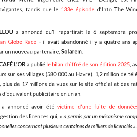
vigantes, tandis que le
133e épisode
d’Into The Win
LLOU
a annoncé qu’il repartirait le 6 septembre pr
an Globe Race
– il avait abandonné il y a quatre ans ap
r un nouveau partenaire,
Solarem
.
CAFÉ L’OR
a publié
le bilan chiffré de son édition 2025
, 
rs sur ses villages (580 000 au Havre), 1,2 million de té
, plus de 17 millions de vues sur le site officiel et des 
s d’équivalent publicitaire en un an.
a annoncé avoir été
victime d’une fuite de donnée
gestion des licences qui,
« a permis par un mécanisme comple
nnelles concernant plusieurs centaines de milliers de licenciés »
.