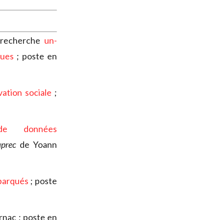
 recherche
un-
ques
; poste en
ation sociale
;
de données
prec
de Yoann
mbarqués
; poste
rnac ; poste en