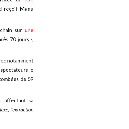
d reçoit
Manu
ochain sur
une
rès 70 jours -,
avec notamment
léspectateurs le
retombées de 59
s
affectant sa
xe, l’extraction