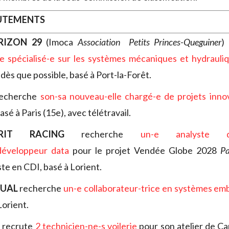
RUTEMENTS
RIZON 29
(Imoca
Association Petits Princes-Queguiner
)
e spécialisé-
e sur les systèmes mécaniques et hydrauli
dès que possible, basé à Port-la-Forêt.
echerche
son-sa nouveau-elle chargé-e de projets innov
sé à Paris (15e), avec télétravail.
RIT RACING
recherche
un-e analyste 
développeur data
pour le projet Vendée Globe 2028
Pa
e en CDI, basé à Lorient.
TUAL
recherche
un-e collaborateur-trice en systèmes e
Lorient.
E
recrute
2 technicien-ne-s voilerie
pour son atelier de Ca