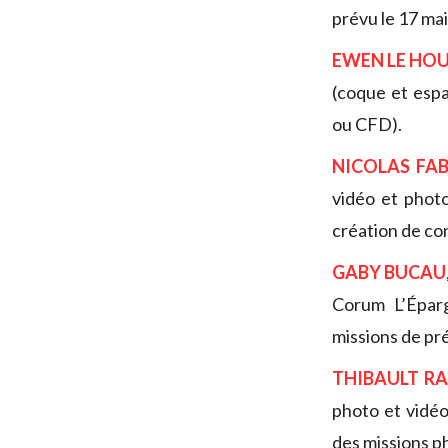
prévu le 17 mai
EWEN LE HO
(coque et espa
ou CFD).
NICOLAS FAB
vidéo et phot
création de co
GABY BUCAU
Corum L’Éparg
missions de pr
THIBAULT R
photo et vidé
des missions p