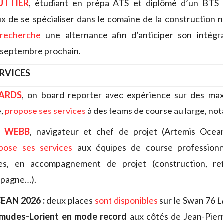
UTTIER
, étudiant en prépa ATS et diplômé d’un BTS
ux de se spécialiser dans le domaine de la construction 
,
recherche
une alternance afin d’anticiper son intégr
 septembre prochain.
ERVICES
ARDS
, on board reporter avec expérience sur des max
e,
propose ses services
à des teams de course au large, n
Y WEBB
, navigateur et chef de projet (Artemis Oce
pose ses services
aux équipes de course professionn
les, en accompagnement de projet (construction, refi
mpagne…).
EAN 2026 :
deux places
sont disponibles
sur le Swan 76
L
rmudes-Lorient en mode record
aux côtés de Jean-Pierr