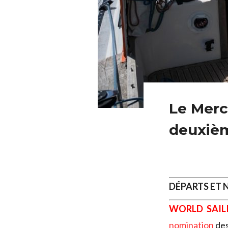
Le Merca
deuxiè
DÉPARTS ET
WORLD SAIL
nomination
des