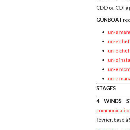
CDD ou CDI à 
GUNBOAT
rec
un-e menu
un-e chef
un-e chef
un-e inst
un-e mont
un-e mana
STAGES
4 WINDS S
communicatio
février, basé à