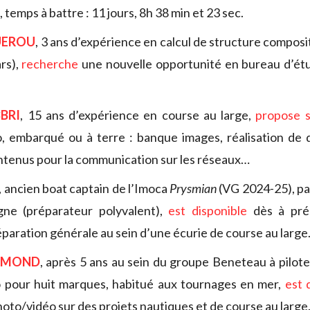
, temps à battre : 11 jours, 8h 38 min et 23 sec.
UEROU
, 3 ans d’expérience en calcul de structure composi
rs),
recherche
une nouvelle opportunité en bureau d’étu
BRI
, 15 ans d’expérience en course au large,
propose s
o, embarqué ou à terre : banque images, réalisation de 
ntenus pour la communication sur les réseaux…
, ancien boat captain de l’Imoca
Prysmian
(VG 2024-25), pa
ne (préparateur polyvalent),
est disponible
dès à pré
éparation générale au sein d’une écurie de course au large
AMOND
, après 5 ans au sein du groupe Beneteau à pilote
o pour huit marques, habitué aux tournages en mer,
est 
hoto/vidéo sur des projets nautiques et de course au large