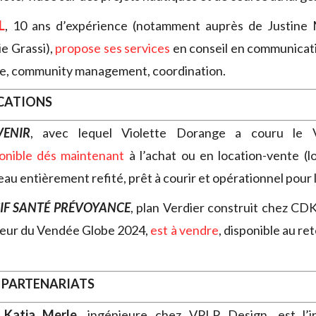
L
, 10 ans d’expérience (notamment auprès de Justine
e Grassi),
propose ses services
en conseil en communicati
se, community management, coordination.
OCATIONS
VENIR
, avec lequel Violette Dorange a couru le
ponible dés maintenant
à l’achat ou en location-vente (
eau entièrement refité, prêt à courir et opérationnel pour l
IF SANTÉ PRÉVOYANCE
, plan Verdier construit chez CDK,
ueur du Vendée Globe 2024,
est à vendre
, disponible au re
 PARTENARIATS
Katia Merle
, ingénieure chez VPLP Design, est l’