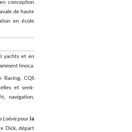
 en conception
navale de haute
ation en école
i yachts et en
otamment Imoca.
an Racing, CQS
elles et semi-
t, navigation,
a Loévie
pour
la
e Dick, départ