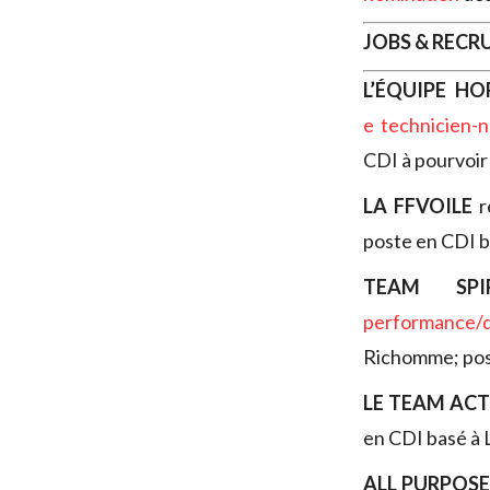
JOBS & REC
L’ÉQUIPE HO
e technicien-n
CDI à pourvoir 
LA FFVOILE
r
poste en CDI ba
TEAM SPI
performance/
Richomme; post
LE TEAM AC
en CDI basé à 
ALL PURPOS