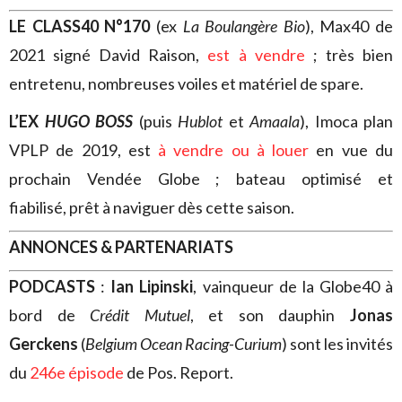
LE CLASS40 N°170
(ex
La Boulangère Bio
), Max40 de
2021 signé David Raison,
est à vendre
; très bien
entretenu, nombreuses voiles et matériel de spare.
L’EX
HUGO BOSS
(puis
Hublot
et
Amaala
), Imoca plan
VPLP de 2019, est
à vendre ou à louer
en vue du
prochain Vendée Globe ; bateau optimisé et
fiabilisé, prêt à naviguer dès cette saison.
ANNONCES & PARTENARIATS
PODCASTS
:
Ian Lipinski
, vainqueur de la Globe40 à
bord de
Crédit Mutuel
, et son dauphin
Jonas
Gerckens
(
Belgium Ocean Racing-Curium
) sont les invités
du
246e épisode
de Pos. Report.