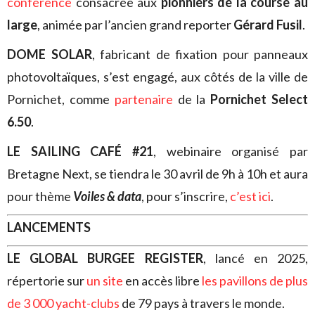
conférence
consacrée aux
pionniers de la course au
large
, animée par l’ancien grand reporter
Gérard Fusil
.
DOME SOLAR
, fabricant de fixation pour panneaux
photovoltaïques, s’est engagé, aux côtés de la ville de
Pornichet, comme
partenaire
de la
Pornichet Select
6.50
.
LE SAILING CAFÉ #21
, webinaire organisé par
Bretagne Next, se tiendra le 30 avril de 9h à 10h et aura
pour thème
Voiles & data
, pour s’inscrire,
c’est ici
.
LANCEMENTS
LE GLOBAL BURGEE REGISTER
, lancé en 2025,
répertorie sur
un site
en accès libre
les pavillons de plus
de 3 000 yacht-clubs
de 79 pays à travers le monde.