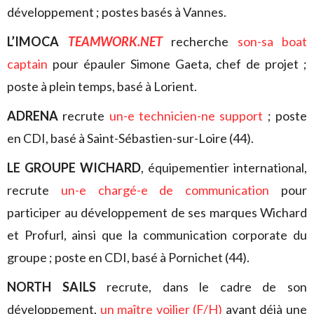
développement ; postes basés à Vannes.
L’IMOCA
TEAMWORK.NET
recherche
son-sa boat
captain
pour épauler Simone Gaeta, chef de projet ;
poste à plein temps, basé à Lorient.
ADRENA
recrute
un-e technicien-ne
support
; poste
en CDI, basé à Saint-Sébastien-sur-Loire (44).
LE GROUPE WICHARD
, équipementier international,
recrute
un-e chargé-e de communication
pour
participer au développement de ses marques Wichard
et Profurl, ainsi que la communication corporate du
groupe ; poste en CDI, basé à Pornichet (44).
NORTH SAILS
recrute, dans le cadre de son
développement,
un maître voilier (F/H)
ayant déjà une