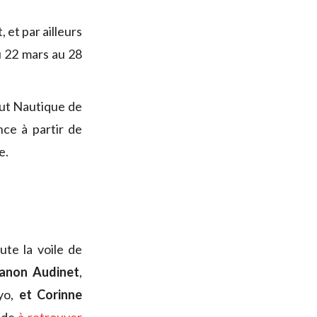
 et par ailleurs
 22 mars au 28
tut Nautique de
ce à partir de
e.
te la voile de
non Audinet
,
kyo,
et Corinne