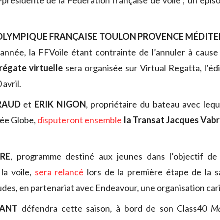
e-présidente de la Fédération française de voile ; un épi
 OLYMPIQUE FRANÇAISE TOULON PROVENCE MÉDIT
année, la FFVoile étant contrainte de l’annuler à cause 
régate virtuelle
sera organisée sur Virtual Regatta, l’éd
 avril.
RAUD
et
ERIK NIGON
, propriétaire du bateau avec lequ
dée Globe,
disputeront ensemble
la Transat Jacques Vab
IRE
, programme destiné aux jeunes dans l’objectif de
 la voile,
sera relancé
lors de la première étape de la s
des, en partenariat avec Endeavour, une organisation carit
VANT
défendra cette saison, à bord de son Class40
Ma