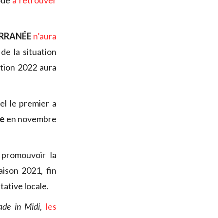
sode
à retrouver
ERRANÉE
n’aura
de la situation
ition 2022 aura
el le premier a
re
en novembre
 promouvoir la
aison 2021, fin
ative locale.
de in Midi
,
les