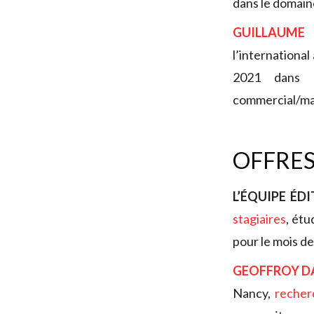
dans le domaine
GUILLAUME
l’internationa
2021 dans l
commercial/mar
OFFRES
L’ÉQUIPE ÉD
stagiaires
, étu
pour le mois d
GEOFFROY D
Nancy,
recher