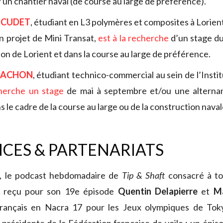
 un chantier naval (de course au large de préférence).
OCUDET
, étudiant en L3 polymères et composites à Lorient,
 projet de Mini Transat,
est à la recherche
d’un stage du
ion de Lorient et dans la course au large de préférence.
NACHON
, étudiant technico-commercial au sein de l’Insti
herche un stage
de mai à septembre et/ou une alternan
le cadre de la course au large ou de la construction naval
CES & PARTENARIATS
, le podcast hebdomadaire de
Tip & Shaft
consacré à tou
a reçu pour son 19e épisode
Quentin Delapierre
et
Ma
français en Nacra 17 pour les Jeux olympiques de To