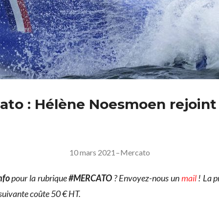
ato : Hélène Noesmoen rejoint
10 mars 2021
–
Mercato
nfo
pour la rubrique
#MERCATO
? Envoyez-nous un
mail
! La p
 suivante coûte 50 € HT.