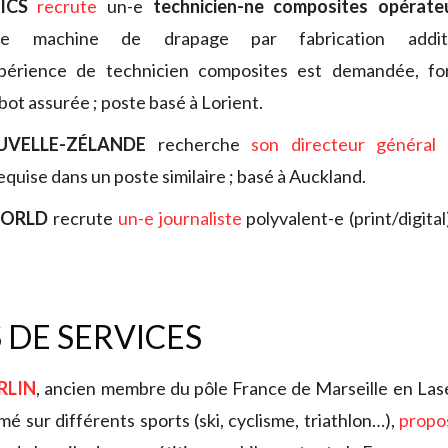
TICS
recrute
un-e
technicien-ne composites opérat
ne machine de drapage par fabrication addit
périence de technicien composites est demandée, for
bot assurée ; poste basé à Lorient.
VELLE-ZÉLANDE
recherche
son directeur général 
quise dans un poste similaire ; basé à Auckland.
WORLD
recrute
un-e journaliste
polyvalent-e (print/digita
 DE SERVICES
RLIN
, ancien membre du pôle France de Marseille en Las
é sur différents sports (ski, cyclisme, triathlon…),
propo