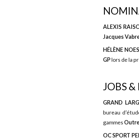
NOMINA
ALEXIS RAI
Jacques Vabr
HÉLÈNE NOE
GP
lors de la 
JOBS &
GRAND LAR
bureau d’étud
gammes
Outr
OC SPORT PE