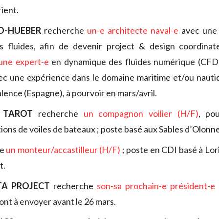
rient.
O-HUEBER
recherche
un-e architecte naval-e
avec une 
 fluides, afin de devenir project & design coordina
une expert-e
en dynamique des fluides numérique (CFD) 
c une expérience dans le domaine maritime et/ou nautiq
lence (Espagne), à pourvoir en mars/avril.
E TAROT
recherche
un compagnon voilier (H/F)
, po
tions de voiles de bateaux ; poste basé aux Sables d’Olonn
te
un monteur/accastilleur (H/F)
; poste en CDI basé à Lori
t.
A PROJECT
recherche
son-sa prochain-e président-e
ont à envoyer avant le 26 mars.