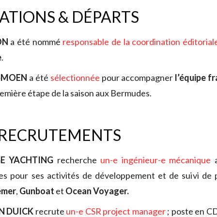
TIONS & DÉPARTS
SON
a été nommé
responsable de la coordination éditorial
e
.
SMOEN
a été
sélectionnée
pour accompagner
l’équipe fr
première étape de la saison aux Bermudes.
 RECRUTEMENTS
GE YACHTING
recherche
un-e ingénieur-e mécanique
a
es pour ses activités de développement et de suivi de 
emer
,
Gunboat
et
Ocean Voyager.
N DUICK
recrute
un-e CSR project manager
; poste en CD