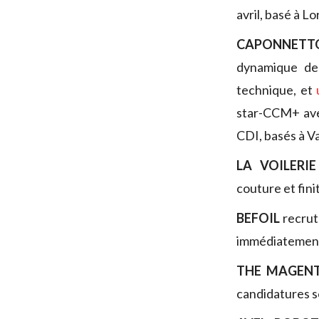
avril, basé à Lo
CAPONNETT
dynamique des
technique, et
star-CCM+ ave
CDI, basés à Va
LA VOILERI
couture et fini
BEFOIL
recru
immédiatemen
THE MAGENT
candidatures s