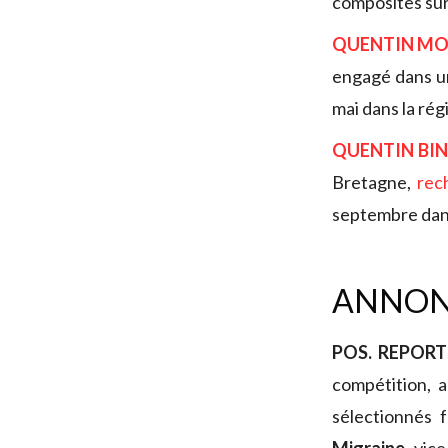
composites sur
QUENTIN M
engagé dans un
mai dans la rég
QUENTIN BI
Bretagne,
rec
septembre dans 
ANNON
POS. REPORT
compétition, 
sélectionnés 