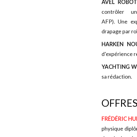
AVEL ROBO
contrôler u
AFP). Une ex
drapage par ro
HARKEN NOU
d’expérience re
YACHTING 
sa rédaction.
OFFRES
FRÉDÉRIC HU
physique diplôm