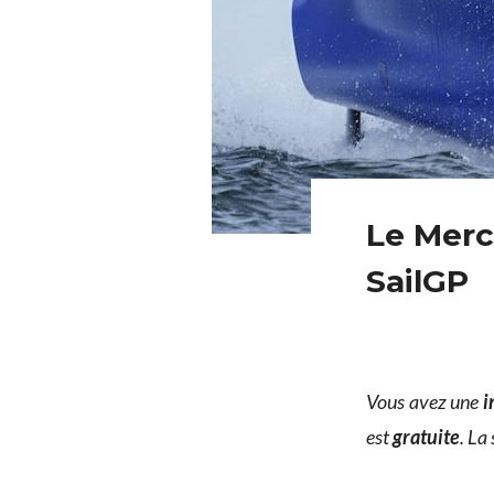
Le Merc
SailGP
Vous avez une
i
est
gratuite
. La