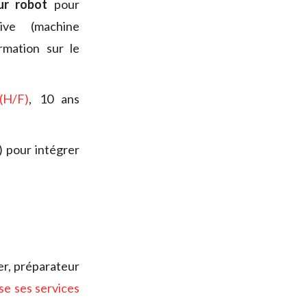
eur robot
pour
ive (machine
mation sur le
(H/F)
, 10 ans
l) pour intégrer
er, préparateur
se ses services