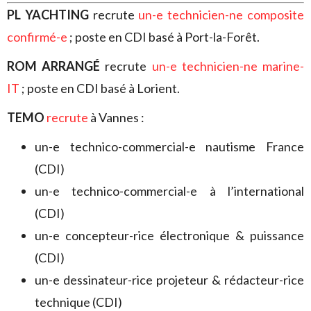
PL YACHTING
recrute
un-e technicien-ne composite
confirmé-e
; poste en CDI basé à Port-la-Forêt.
ROM ARRANGÉ
recrute
un-e technicien-ne marine-
IT
; poste en CDI basé à Lorient.
TEMO
recrute
à Vannes :
un-e technico-commercial-e nautisme France
(CDI)
un-e technico-commercial-e à l’international
(CDI)
un-e concepteur-rice électronique & puissance
(CDI)
un-e dessinateur-rice projeteur & rédacteur-rice
technique (CDI)