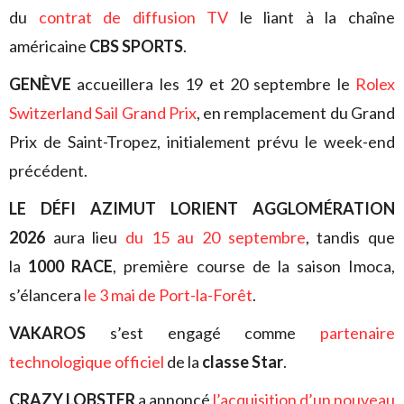
du
contrat de diffusion TV
le liant à la chaîne
américaine
CBS SPORTS
.
GENÈVE
accueillera les 19 et 20 septembre le
Rolex
Switzerland Sail Grand Prix
, en remplacement du Grand
Prix de Saint-Tropez, initialement prévu le week-end
précédent.
LE DÉFI AZIMUT LORIENT AGGLOMÉRATION
2026
aura lieu
du 15 au 20 septembre
, tandis que
la
1000 RACE
, première course de la saison Imoca,
s’élancera
le 3 mai de Port-la-Forêt
.
VAKAROS
s’est engagé comme
partenaire
technologique officiel
de la
classe Star
.
CRAZY LOBSTER
a annoncé
l’acquisition d’un nouveau