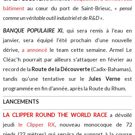
bâtiment
au cœur du port de Saint-Brieuc,
« pensé
comme un véritable outil industriel et de R&D »
.
BANQUE POPULAIRE XI
,
qui sera remis à l’eau en
janvier, sera équipé l’été prochain d’une nouvelle
dérive,
a annoncé
le team cette semaine. Armel Le
Cléac’h pourrait par ailleurs s’attaquer en février au
record de la
Route de la Découverte
(Cadix-Bahamas),
tandis qu’une tentative sur le
Jules Verne
est
programmée en fin d’année, après la Route du Rhum.
LANCEMENTS
LA CLIPPER ROUND THE WORLD RACE
a dévoilé
jeudi
le Clipper RX
, nouveau monocoque de 72
pieds (22 mètres) qui servira de support à la course