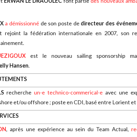
et
ERWAN LE DRAOULEC
font partie
des nouveaux amb
OX
a démissionné
de son poste de
directeur des événem
ait rejoint la fédération internationale en 2007, son 
ainement.
EZIGOUX
est le nouveau sailing sponsorship ma
elly Hansen
.
RUTEMENTS
LS
recherche
un-e technico-commerical-e
avec une exp
shore et/ou offshore ; poste en CDI, basé entre Lorient et
ERVICES
ON
, après une expérience au sein du Team Actual,
re