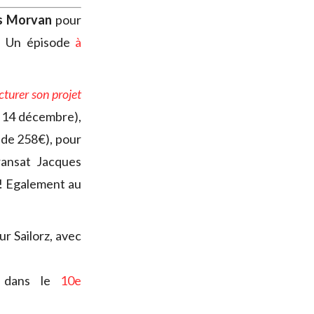
s Morvan
pour
. Un épisode
à
cturer son projet
t 14 décembre),
u de 258€), pour
ransat Jacques
 ! Egalement au
ur Sailorz, avec
m dans le
10e