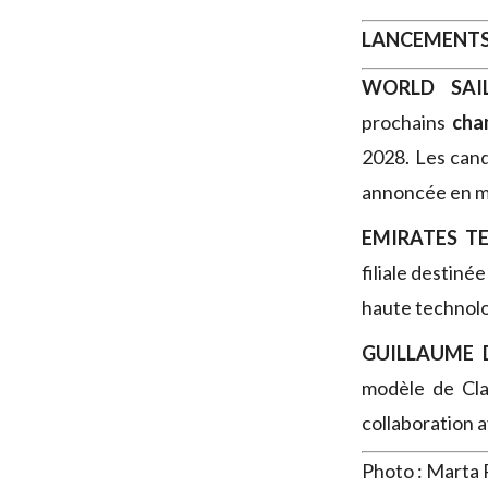
LANCEMENT
WORLD SAI
prochains
cha
2028. Les cand
annoncée en m
EMIRATES T
filiale destiné
haute technolo
GUILLAUME
modèle de Cla
collaboration a
Photo : Marta 