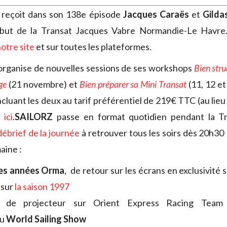
T
reçoit dans son 138e épisode
Jacques Caraës
et
Gilda
ébut de la Transat Jacques Vabre Normandie-Le Havre
otre site
et sur toutes les plateformes.
rganise de nouvelles sessions de ses workshops
Bien stru
ge
(21 novembre) et
Bien préparer sa Mini Transat
(11, 12 e
cluant les deux au tarif préférentiel de 219€ TTC (au lie
 ici
.
SAILORZ
passe en format quotidien pendant la T
débrief de la journée
à retrouver tous les soirs dès 20h30
aine :
es années Orma
, de retour sur les écrans en exclusivité s
 sur
la saison 1997
 de projecteur sur Orient Express Racing Tea
u
World Sailing Show