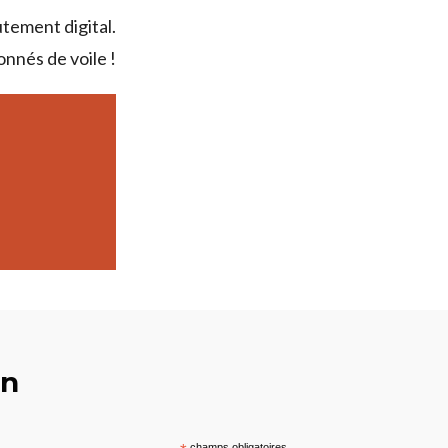
tement digital.
onnés de voile !
on
champs obligatoires