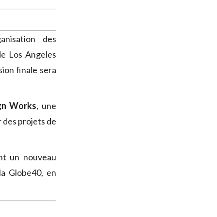
anisation des
 de Los Angeles
ion finale sera
gn Works
, une
r des projets de
ent un nouveau
la Globe40, en