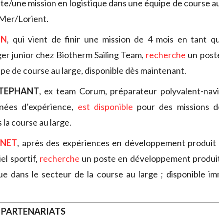
te/une mission en logistique dans une équipe de course au
-Mer/Lorient.
IN
, qui vient de finir une mission de 4 mois en tant q
ger junior chez Biotherm Sailing Team,
recherche
un poste
ipe de course au large, disponible dès maintenant.
STEPHANT
, ex team Corum, préparateur polyvalent-nav
nnées d’expérience,
est disponible
pour des missions d
la course au large.
NNET
, après des expériences en développement produit 
l sportif,
recherche
un poste en développement produit
que dans le secteur de la course au large ; disponible 
 PARTENARIATS