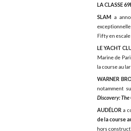
LA CLASSE 69
SLAM
a anno
exceptionnelle
Fifty en escale
LE YACHT CL
Marine de Pari
la course au la
WARNER BRO
notamment sur
Discovery: The
AUDÉLOR
a c
de la course a
hors construct