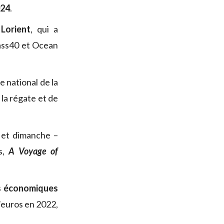
024
.
Lorient
, qui a
lass40 et Ocean
 national de la
la régate et de
 et dimanche –
s,
A Voyage of
s économiques
d’euros en 2022,