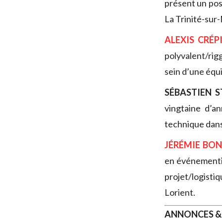
présent un pos
La Trinité-sur
ALEXIS CRÉP
polyvalent/rig
sein d’une équ
SÉBASTIEN 
vingtaine d’a
technique dans 
JÉRÉMIE BO
en événementie
projet/logisti
Lorient.
ANNONCES &