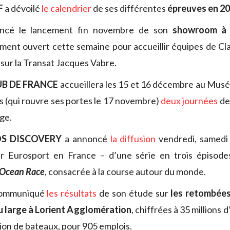
F
a dévoilé
le calendrier
de ses différentes
épreuves en 2
ncé le lancement fin novembre de son
showroom à 
ment ouvert cette semaine pour accueillir équipes de C
 sur la Transat Jacques Vabre.
UB DE FRANCE
accueillera les 15 et 16 décembre au Musée
s (qui rouvre ses portes le 17 novembre)
deux journées
de 
rge.
S DISCOVERY
a annoncé
la diffusion
vendredi, samedi
 Eurosport en France – d’une série en trois épisode
 Ocean Race
, consacrée à la course autour du monde.
ommuniqué
les résultats
de son étude sur
les retombée
u large à Lorient Agglomération
, chiffrées à 35 millions 
ion de bateaux, pour 905 emplois.