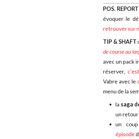
POS. REPOR
évoquer le d
retrouver sur n
TIP & SHAFT
o
de course au lar
avec un pack in
réserver,
c’est
Vabre avec le
menu de la sem
la
saga d
un retour
un coup
épisode
d