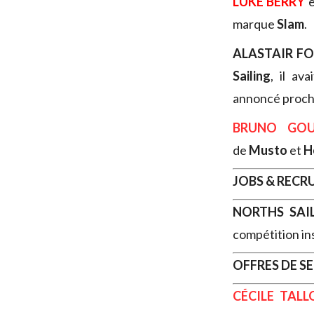
LUKE BERRY
marque
Slam
.
ALASTAIR F
Sailing
, il av
annoncé proch
BRUNO GOU
de
Musto
et
H
JOBS & REC
NORTHS SAI
compétition in
OFFRES DE S
CÉCILE TALL