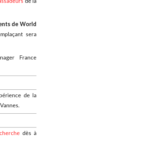
assadeurs
de la
ents de World
remplaçant sera
nager France
érience de la
 Vannes.
cherche
dès à