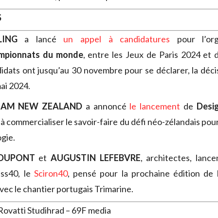
S
LING
a lancé
un appel à candidatures
pour l’org
mpionnats du monde
, entre les Jeux de Paris 2024 et
idats ont jusqu’au 30 novembre pour se déclarer, la décis
ai 2024.
EAM NEW ZEALAND
a annoncé
le lancement
de
Desi
e à commercialiser le savoir-faire du défi néo-zélandais pou
gie.
 DUPONT
et
AUGUSTIN LEFEBVRE
, architectes, lanc
ss40, le
Sciron40
, pensé pour la prochaine édition de 
vec le chantier portugais Trimarine.
Rovatti Studihrad – 69F media