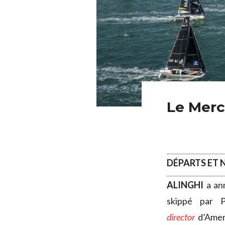
Le Merca
DÉPARTS ET
ALINGHI
a an
skippé par 
director
d’Ameri