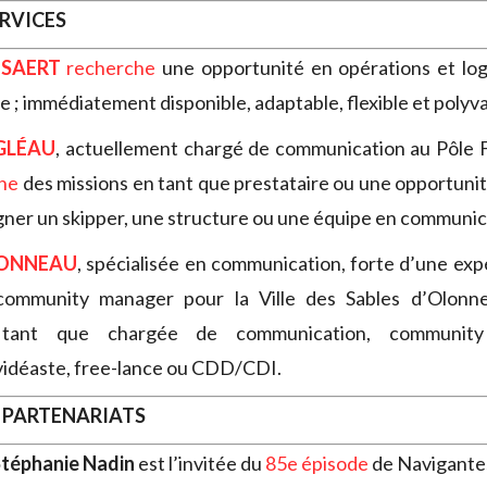
ERVICES
ISAERT
recherche
une opportunité en opérations et log
le ; immédiatement disponible, adaptable, flexible et polyv
GLÉAU
, actuellement chargé de communication au Pôle 
he
des missions en tant que prestataire ou une opportu
er un skipper, une structure ou une équipe en communic
IONNEAU
, spécialisée en communication, forte d’une exp
community manager pour la Ville des Sables d’Olonn
ant que chargée de communication, community
idéaste, free-lance ou CDD/CDI.
 PARTENARIATS
téphanie Nadin
est l’invitée du
85e épisode
de Navigante