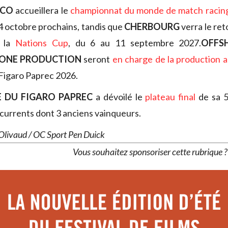
SCO
accueillera le
championnat du monde de match racing
 octobre prochains, tandis que
CHERBOURG
verra le ret
e la
Nations Cup
, du 6 au 11 septembre 2027.
OFFS
CONE PRODUCTION
seront
en charge de la production a
 Figaro Paprec 2026.
E DU FIGARO PAPREC
a dévoilé le
plateau final
de sa 5
urrents dont 3 anciens vainqueurs.
 Olivaud / OC Sport Pen Duick
Vous souhaitez sponsoriser cette rubrique 