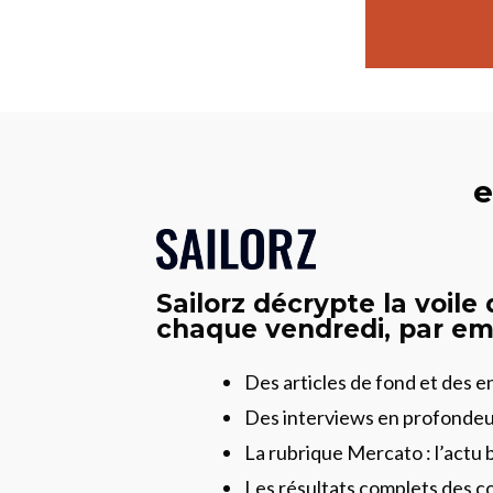
e
Sailorz décrypte la voile
chaque vendredi, par ema
Des articles de fond et des 
Des interviews en profonde
La rubrique Mercato : l’actu 
Les résultats complets des c