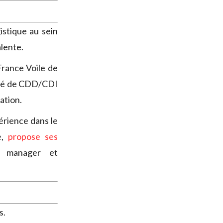
istique au sein
alente.
France Voile de
nité de CDD/CDI
ation.
érience dans le
e,
propose ses
 manager et
s.