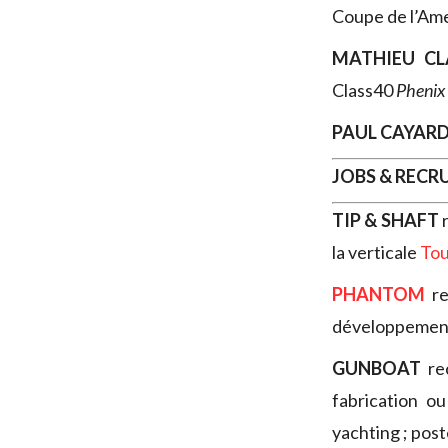
Coupe de l’Ame
MATHIEU CL
Class40
Phenix
PAUL CAYAR
JOBS & REC
TIP & SHAFT
la verticale
Tou
PHANTOM
re
développement d
GUNBOAT
re
fabrication o
yachting ; post