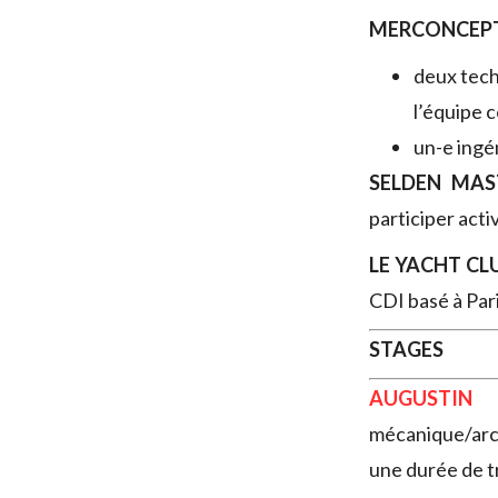
MERCONCEP
deux tech
l’équipe 
un-e ingé
SELDEN MA
participer acti
LE YACHT CL
CDI basé à Par
STAGES
AUGUSTIN
mécanique/arc
une durée de tr