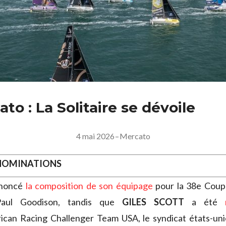
to : La Solitaire se dévoile
4 mai 2026
–
Mercato
 NOMINATIONS
noncé
la composition de son équipage
pour la 38e Coupe
Paul Goodison, tandis que
GILES SCOTT
a été
can Racing Challenger Team USA, le syndicat états-uni