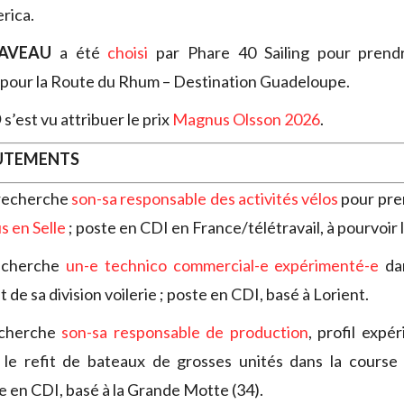
rica.
AVEAU
a été
choisi
par Phare 40 Sailing pour prend
pour la Route du Rhum – Destination Guadeloupe.
D
s’est vu attribuer le prix
Magnus Olsson 2026
.
RUTEMENTS
recherche
son-sa responsable des activités vélos
pour pre
s en Selle
; poste en CDI en France/télétravail, à pourvoir 
cherche
un-e technico commercial-e expérimenté-e
da
e sa division voilerie ; poste en CDI, basé à Lorient.
cherche
son-sa
responsable de production
, profil expé
u le refit de bateaux de grosses unités dans la course 
e en CDI, basé à la Grande Motte (34).