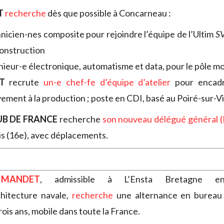
T
recherche
dès que possible à Concarneau :
nicien-nes composite pour rejoindre l’équipe de l’Ultim
SV
construction
nieur-e électronique, automatisme et data, pour le pôle mo
ST
recrute
un-e chef-fe d’équipe d’atelier
pour encadr
vement à la production ; poste en CDI, basé au Poiré-sur-V
UB DE FRANCE
recherche
son nouveau délégué général 
is (16e), avec déplacements.
 MANDET
, admissible à L’Ensta Bretagne en
hitecture navale,
recherche
une alternance en bureau
ois ans, mobile dans toute la France.