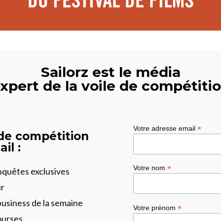
Sailorz est le média
xpert de la voile de compétiti
*
Votre adresse email
 de compétition
il :
*
Votre nom
enquêtes exclusives
ur
business de la semaine
*
Votre prénom
ourses