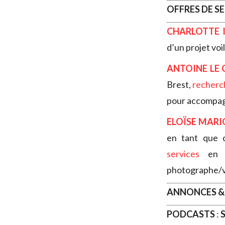
OFFRES DE S
CHARLOTTE 
d’un projet voi
ANTOINE LE 
Brest,
recherc
pour accompagn
ELOÏSE MAR
en tant que 
services
en t
photographe/v
ANNONCES &
PODCASTS
:
S