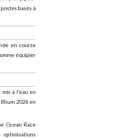
;
postes basés à
onde en course
omme équipier
 mis à l’eau en
du Rhum 2026 en
he Ocean Race
 optimisations