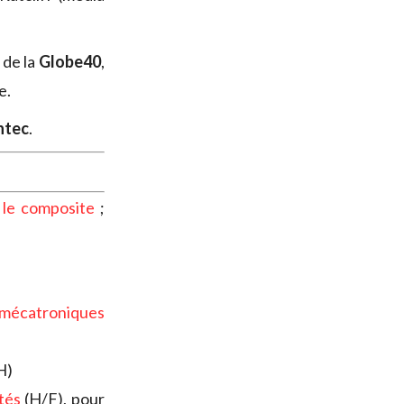
 de la
Globe40
,
e.
ntec
.
 le composite
;
mécatroniques
H)
tés
(H/F), pour