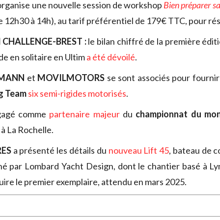
rganise une nouvelle session de workshop
Bien préparer s
 de 12h30 à 14h), au tarif préférentiel de 179€ TTC, pour ré
 CHALLENGE-BREST :
le bilan chiffré de la première édit
e en solitaire en Ultim
a été dévoilé
.
LMANN
et
MOVILMOTORS
se sont associés pour fournir
ng Team
six semi-rigides motorisés
.
ngagé comme
partenaire majeur
du
championnat du mon
à La Rochelle.
RES
a présenté les détails du
nouveau Lift 45
, bateau de 
né par Lombard Yacht Design, dont le chantier basé à Ly
ruire le premier exemplaire, attendu en mars 2025.