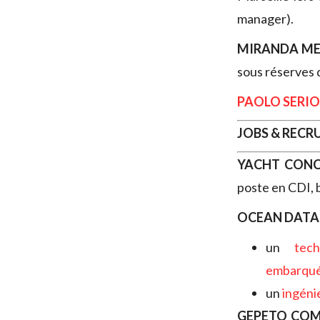
manager).
MIRANDA M
sous réserves 
PAOLO SERIO
JOBS & REC
YACHT CON
poste en CDI, 
OCEAN DATA
un
tech
embarqu
un
ingéni
GEPETO CO