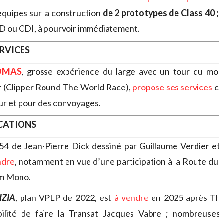
équipes sur la construction
de 2 prototypes de Class 40 
D ou CDI, à pourvoir immédiatement.
ERVICES
OMAS
, grosse expérience du large avec un tour du m
 (Clipper Round The World Race),
propose ses services
c
ur et pour des convoyages.
OCATIONS
P54 de Jean-Pierre Dick dessiné par Guillaume Verdier et
ndre
, notamment en vue d’une participation à la Route 
um Mono.
IZIA
, plan VPLP de 2022, est
à vendre
en 2025 après T
bilité de faire la Transat Jacques Vabre ; nombreuses