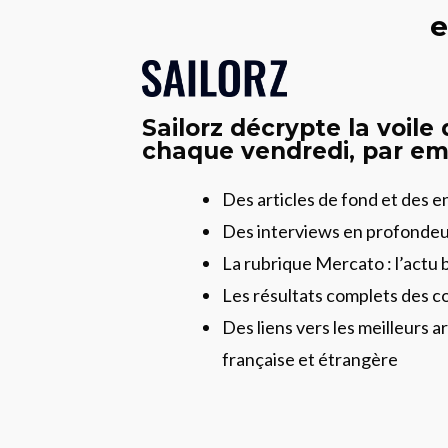
e
Sailorz décrypte la voile
chaque vendredi, par ema
Des articles de fond et des 
Des interviews en profonde
La rubrique Mercato : l’actu 
Les résultats complets des c
Des liens vers les meilleurs ar
française et étrangère