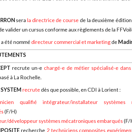
ERRON
sera
la directrice de course
de la deuxième édition
de valider un cursus conforme aux règlements de la FFVoil
a été nommé
directeur commercial et marketing
de
Madi
RUTEMENTS
CEPT
recrute un-e
chargé-e de métier spécialisé-e dans
basé à La Rochelle.
 SYSTEM
recrute
dès que possible, en CDI à Lorient :
nicien qualifié intégrateur/installateur systèmes 
és
(F/H)
eur/développeur systèmes mécatroniques embarqués
(F/
MPOSITE
recherche
2 techniciens composites expérimen