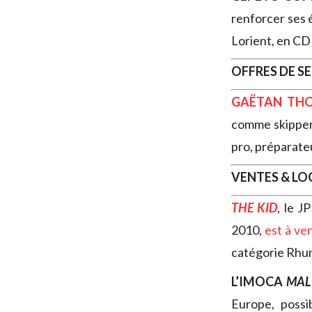
renforcer ses 
Lorient, en CD
OFFRES DE S
GAËTAN TH
comme skipper
pro, préparate
VENTES & L
THE KID
, le J
2010,
est à ve
catégorie Rh
L’IMOCA
MAL
Europe, possi