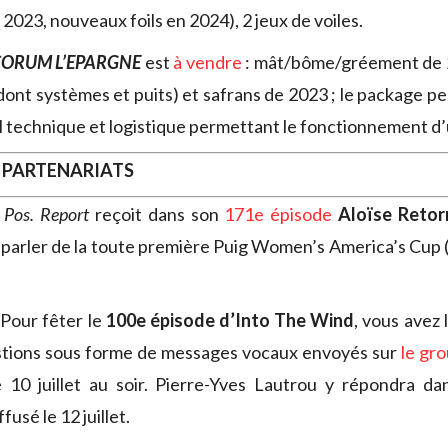
2023, nouveaux foils en 2024), 2 jeux de voiles.
ORUM L’EPARGNE
est
à vendre
: mât/bôme/gréement de 2
 (dont systèmes et puits) et safrans de 2023 ; le package 
el technique et logistique permettant le fonctionnement d
 PARTENARIATS
Pos. Report
reçoit dans son
171e épisode
Aloïse Retor
parler de la toute première Puig Women’s America’s Cup 
Pour fêter le
100e épisode d’Into The Wind
, vous avez 
stions sous forme de messages vocaux envoyés sur
le gr
 10 juillet au soir. Pierre-Yves Lautrou y répondra da
fusé le 12 juillet.