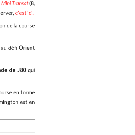
a Mini Transat
(8,
server,
c’est ici.
ion de la course
 au défi
Orient
de de J80
qui
course en forme
mington est en