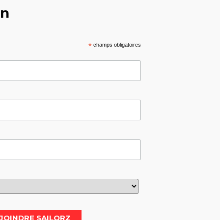
on
*
champs obligatoires