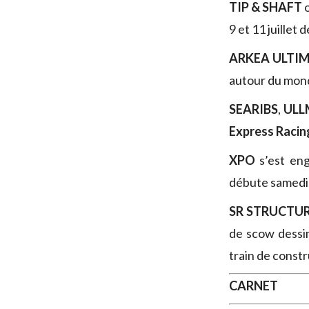
TIP & SHAFT
o
9 et 11 juillet
ARKEA ULTIM
autour du mond
SEARIBS
,
UL
Express Raci
XPO
s’est e
débute samedi 
SR STRUCTU
de scow dessi
train de const
CARNET