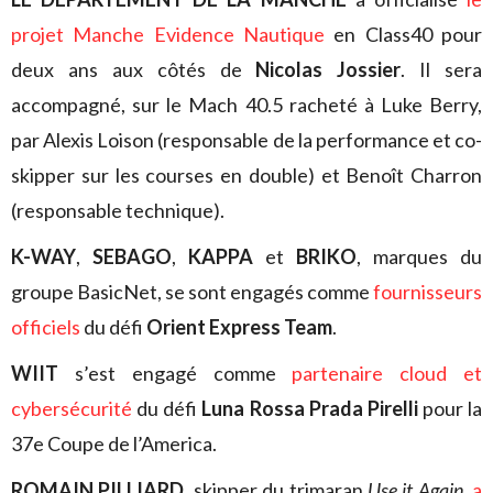
projet Manche Evidence Nautique
en Class40 pour
deux ans aux côtés de
Nicolas Jossier
. Il sera
accompagné, sur le Mach 40.5 racheté à Luke Berry,
par Alexis Loison (responsable de la performance et co-
skipper sur les courses en double) et Benoît Charron
(responsable technique).
K-WAY
,
SEBAGO
,
KAPPA
et
BRIKO
, marques du
groupe BasicNet, se sont engagés comme
fournisseurs
officiels
du défi
Orient Express Team
.
WIIT
s’est engagé comme
partenaire cloud et
cybersécurité
du défi
Luna Rossa Prada Pirelli
pour la
37e Coupe de l’America.
ROMAIN PILLIARD
, skipper du trimaran
Use it Again
,
a