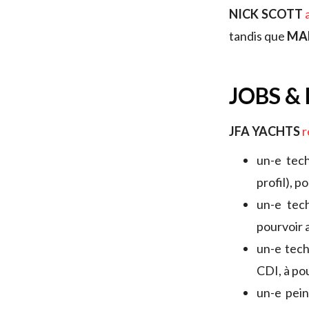
NICK SCOTT
tandis que
MA
JOBS &
JFA YACHTS
r
un-e tec
profil), 
un-e tec
pourvoir 
un-e tech
CDI, à po
un-e pein