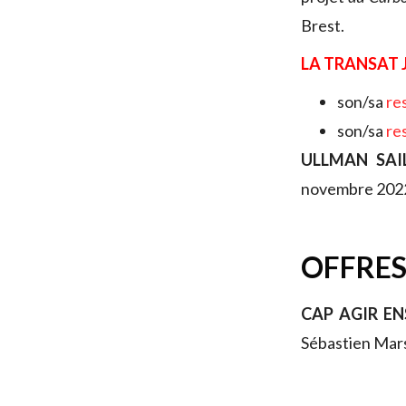
Brest.
LA TRANSAT 
son/sa
re
son/sa
re
ULLMAN SAI
novembre 2022
OFFRES
CAP AGIR E
Sébastien Mars