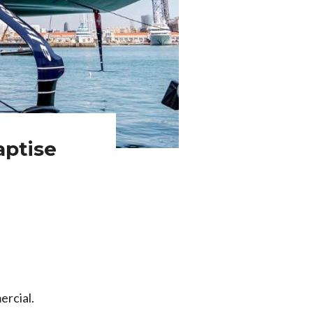
aptise
rcial.