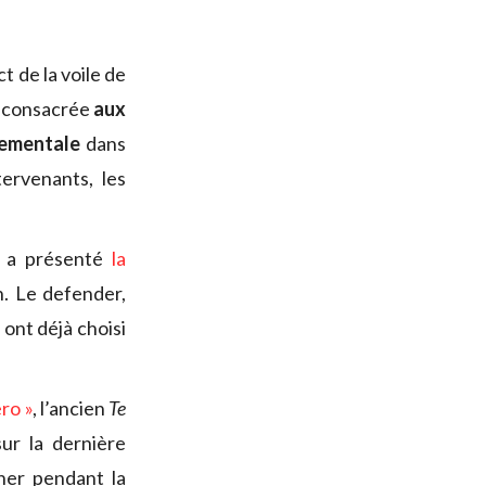
t de la voile de
e consacrée
aux
nementale
dans
tervenants, les
, a présenté
la
n. Le defender,
ont déjà choisi
ro »
, l’ancien
Te
r la dernière
ner pendant la