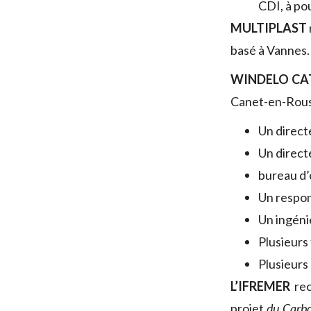
CDI, à po
MULTIPLAST
basé à Vannes.
WINDELO C
Canet-en-Rouss
Un direct
Un direct
bureau d’
Un respon
Un ingéni
Plusieurs
Plusieurs
L’IFREMER
re
projet
du Carb