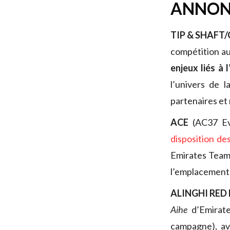
ANNON
TIP & SHAFT
compétition au
enjeux liés à 
l’univers de l
partenaires et
ACE
(AC37 Eve
disposition de
Emirates Team 
l’emplacement 
ALINGHI RED
Aihe
d’Emirate
campagne), av