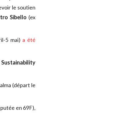
evoir le soutien
tro Sibello
(ex
ril-5 mai)
a été
Sustainability
alma (départ le
sputée en 69F),