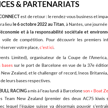
CES & PARTENARIATS
/CONNECT
est de retour : le rendez-vous business et impac
ra lieu
le 6 octobre 2022 au Titan
, à Nantes, une journé
l’économie et à la responsabilité sociétale et environ
a voile de compétition. Pour découvrir les premiers in
 réserver votre place,
c’est ici
.
nts Limited), organisateur de la Coupe de l’America
s bases
sur le port de Barcelone en vue de la 37e éditio
New Zealand, et le challenger of record, Ineos Britannia, 
de leurs bases respectives.
 BULL RACING
a mis à l’eau lundi à Barcelone
son « Boat Ze
s Team New Zealand (premier des deux AC75 kiwis su
ec lequel l’équipe suisse va désormais pouvoir s’entraî