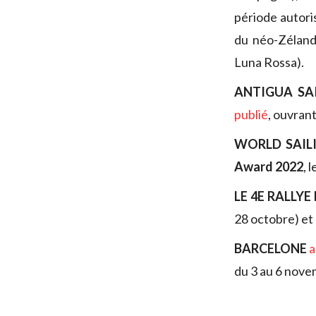
période autoris
du néo-Zélan
Luna Rossa).
ANTIGUA SAI
publié
, ouvrant
WORLD SAIL
Award 2022
, 
LE 4E RALLYE
28 octobre) et
BARCELONE
a
du 3 au 6 nove