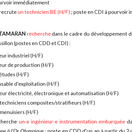
urvoir immédiatement
recrute
un technicien BE (H/F)
; poste en CDI à pourvoir
ATAMARAN
recherche
dans le cadre du développement de
illon (postes en CDD et CDI) :
eur industriel (H/F)
eur de production (H/F)
études (H/F)
sable d’exploitation (H/F)
eur électricité, électronique et automatisation (H/F)
 techniciens composites/stratifieurs (H/F)
 menuisiers (H/F)
cherche
un-e ingénieur-e instrumentation embarquée
da
one à l’Or Olympique
; poste en CDD d’un an à partir du 2 