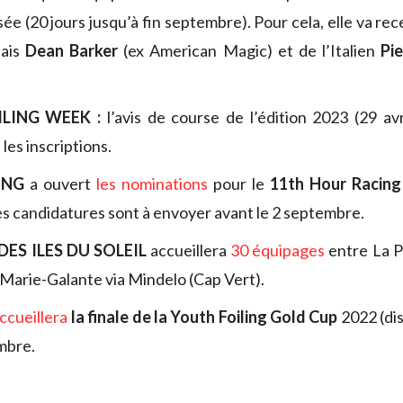
ée (20 jours jusqu’à fin septembre). Pour cela, elle va rec
dais
Dean Barker
(ex American Magic) et de l’Italien
Pie
LING WEEK :
l’avis de course de l’édition 2023 (29 av
 les inscriptions.
ING
a ouvert
les nominations
pour le
11th Hour Racing 
les candidatures sont à envoyer avant le 2 septembre.
 DES ILES DU SOLEIL
accueillera
30 équipages
entre La P
 Marie-Galante via Mindelo (Cap Vert).
ccueillera
la finale de la Youth Foiling Gold Cup
2022 (di
mbre.