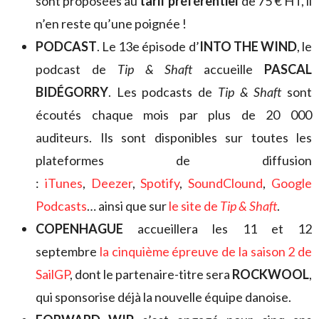
sont proposées au
tarif préférentiel
de 75 € HT, il
n’en reste qu’une poignée !
PODCAST
. Le 13e épisode d’
INTO THE WIND
, le
podcast de
Tip & Shaft
accueille
PASCAL
BIDÉGORRY
. Les podcasts de
Tip & Shaft
sont
écoutés chaque mois par plus de 20 000
auditeurs. Ils sont disponibles sur toutes les
plateformes de diffusion
:
iTunes
,
Deezer
,
Spotify
,
SoundClound
,
Google
Podcasts
… ainsi que sur
le site de
Tip & Shaft
.
COPENHAGUE
accueillera les 11 et 12
septembre
la cinquième épreuve de la saison 2 de
SailGP
, dont le partenaire-titre sera
ROCKWOOL
,
qui sponsorise déjà la nouvelle équipe danoise.