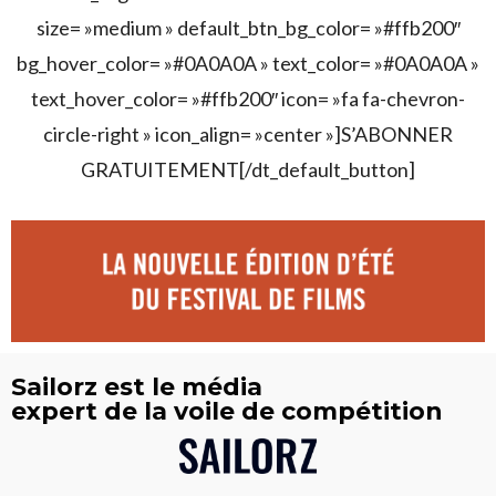
size= »medium » default_btn_bg_color= »#ffb200″
bg_hover_color= »#0A0A0A » text_color= »#0A0A0A »
text_hover_color= »#ffb200″ icon= »fa fa-chevron-
circle-right » icon_align= »center »]S’ABONNER
GRATUITEMENT[/dt_default_button]
Sailorz est le média
expert de la voile de compétition