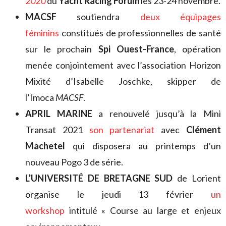
2020
du
Yacht Racing Forum
les 23-24 novembre.
MACSF
soutiendra
deux équipages
féminins
constitués de professionnelles de santé
sur le prochain
Spi Ouest-France
, opération
menée conjointement avec l’association Horizon
Mixité d’Isabelle Joschke, skipper de
l’Imoca
MACSF
.
APRIL MARINE
a renouvelé jusqu’à la Mini
Transat 2021
son partenariat
avec
Clément
Machetel
qui disposera au printemps d’un
nouveau Pogo 3 de série.
L’UNIVERSITÉ DE BRETAGNE SUD
de Lorient
organise le jeudi 13 février
un
workshop
intitulé « Course au large et enjeux