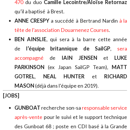
470
du duo
Camille Lecointre/Aloïse Retornaz
qu’il a baptisé à Brest.
ANNE CRESPY
a succédé à Bertrand Nardin
à la
tête de l’association Douarnenez Courses
.
BEN AINSLIE
, qui sera à la barre cette année
de
l’équipe britannique de SailGP
,
sera
accompagné
de
IAIN JENSEN
et
LUKE
PARKINSON
(ex Japan SailGP Team),
MATT
GOTREL
,
NEAL HUNTER
et
RICHARD
MASON
(déjà dans l’équipe en 2019).
[JOBS]
GUNBOAT
recherche son-sa
responsable service
après-vente
pour le suivi et le support technique
des Gunboat 68 ; poste en CDI basé à la Grande