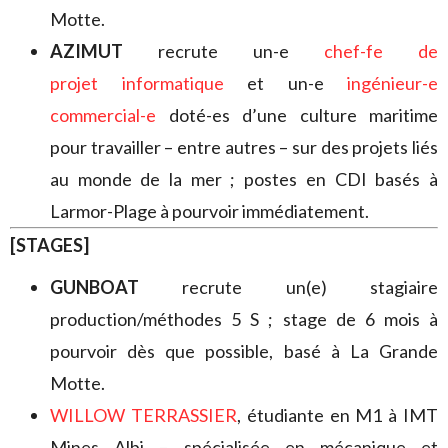
Motte.
AZIMUT
recrute un-e
chef-fe de
projet informatique
et un-e
ingénieur-e
commercial-e
doté-es d’une culture maritime
pour travailler – entre autres – sur des projets liés
au monde de la mer ; postes en CDI basés à
Larmor-Plage à pourvoir immédiatement.
[STAGES]
GUNBOAT
recrute un(e) stagiaire
production/méthodes 5 S ; stage de 6 mois à
pourvoir dès que possible, basé à La Grande
Motte.
WILLOW TERRASSIER
, étudiante en M1 à IMT
Mines Albi – spécialisée en mécanique et