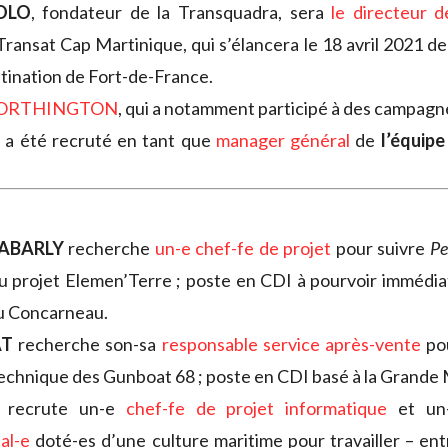
OLO
, fondateur de la Transquadra, sera
le directeur 
Transat Cap Martinique, qui s’élancera le 18 avril 2021 de
tination de Fort-de-France.
ORTHINGTON
, qui a notamment participé à des campag
, a été recruté en tant que
manager général
de
l’équipe
ABARLY
recherche
un-e chef-fe de projet
pour suivre
Pe
u projet Elemen’Terre ; poste en CDI à pourvoir immédi
u Concarneau.
AT
recherche son-sa
responsable service après-vente
pou
echnique des Gunboat 68 ; poste en CDI basé à la Grande
recrute un-e
chef-fe de projet informatique
et u
al-e
doté-es d’une culture maritime pour travailler – ent