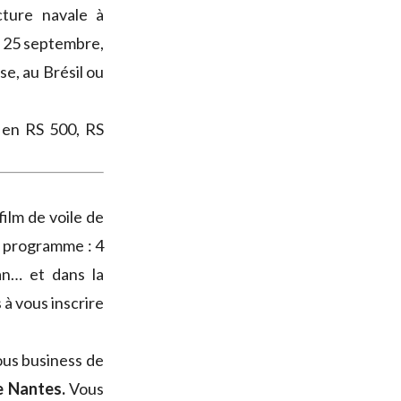
cture navale à
u 25 septembre,
e, au Brésil ou
en RS 500, RS
film de voile de
u programme : 4
an… et dans la
à vous inscrire
vous business de
e Nantes.
Vous