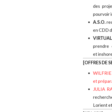
des proj
pourvoir
A.S.O.
re
en CDD de
VIRTUA
prendre 
et inshor
[OFFRES DE S
WILFRI
et prépar
JULIA 
recherc
Lorient e