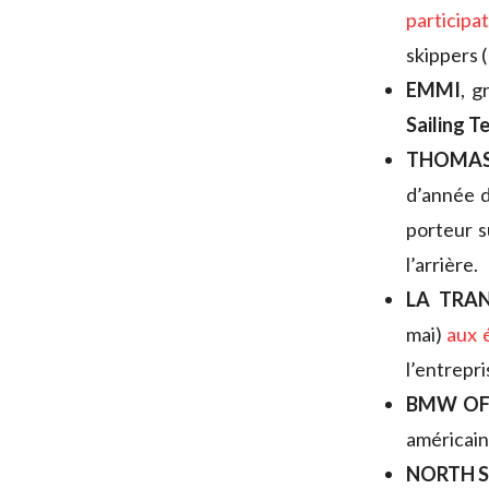
participa
skippers 
EMMI
, g
Sailing T
THOMAS
d’année 
porteur s
l’arrière.
LA TRA
mai)
aux 
l’entrepr
BMW OF
américai
NORTH S