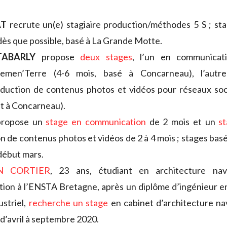
AT
recrute un(e) stagiaire production/méthodes 5 S ; st
dès que possible, basé à La Grande Motte.
TABARLY
propose
deux stages
, l’un en communicat
lemen’Terre (4-6 mois, basé à Concarneau), l’aut
duction de contenus photos et vidéos pour réseaux soci
t à Concarneau).
ropose un
stage en communication
de 2 mois et un
s
n de contenus photos et vidéos de 2 à 4 mois ; stages basé
début mars.
N CORTIER
, 23 ans, étudiant en architecture na
ation à l’ENSTA Bretagne, après un diplôme d’ingénieur 
ustriel,
recherche un stage
en cabinet d’architecture na
 d’avril à septembre 2020.