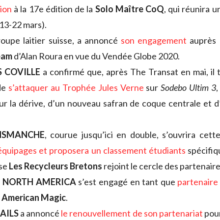
tion
à la 17e édition de la
Solo Maître CoQ
, qui réunira 
(13-22 mars).
roupe laitier suisse, a annoncé
son engagement
auprès 
eam
d’Alan Roura en vue du Vendée Globe 2020.
 COVILLE
a confirmé que, après The Transat en mai, il t
de
s’attaquer au Trophée Jules Verne
sur
Sodebo Ultim 3
ur la dérive, d’un nouveau safran de coque centrale et 
NSMANCHE
, courue jusqu’ici en double, s’ouvrira cet
équipages et proposera un classement étudiants
spécifiqu
ise
Les Recycleurs Bretons
rejoint le cercle des partenaire
 NORTH AMERICA
s’est engagé en tant que
partenaire 
n
American Magic
.
AILS
a annoncé
le renouvellement de son partenariat
pour