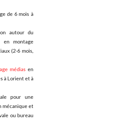
age de 6 mois à
ion autour du
re en montage
aux (2-6 mois,
tage médias
en
s à Lorient et à
vale pour une
en mécanique et
vale ou bureau