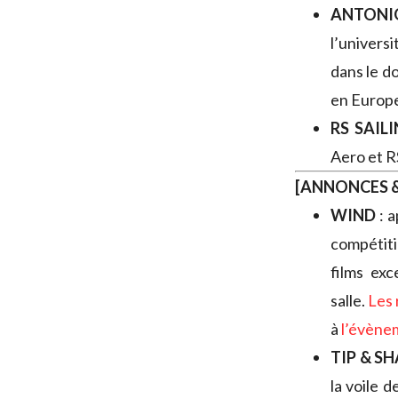
ANTONI
l’univers
dans le d
en Europ
RS SAIL
Aero et R
[ANNONCES &
WIND
: a
compétit
films exc
salle.
Les 
à
l’évène
TIP & S
la voile d