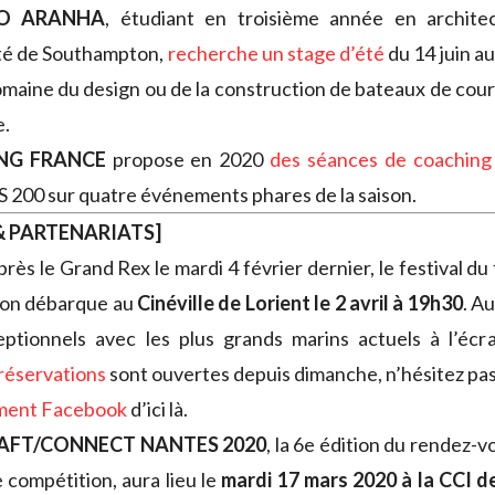
O ARANHA
, étudiant en troisième année en archite
ité de Southampton,
recherche un stage d’été
du 14 juin a
omaine du design ou de la construction de bateaux de cours
e.
ING FRANCE
propose en 2020
des séances de coaching
S 200 sur quatre événements phares de la saison.
 PARTENARIATS]
près le Grand Rex le mardi 4 février dernier, le festival du 
ion débarque au
Cinéville de Lorient le 2 avril à 19h30
. A
eptionnels avec les plus grands marins actuels à l’écr
réservations
sont ouvertes depuis dimanche, n’hésitez pas 
ment Facebook
d’ici là.
HAFT/CONNECT NANTES 2020
, la 6e édition du rendez-
e compétition, aura lieu le
mardi 17 mars 2020 à la CCI d