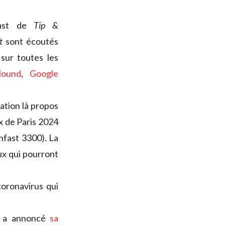
cast de
Tip &
t
sont écoutés
sur toutes les
lound
,
Google
ation là propos
x de Paris 2024
unfast 3300). La
aux qui pourront
coronavirus qui
e, a annoncé
sa