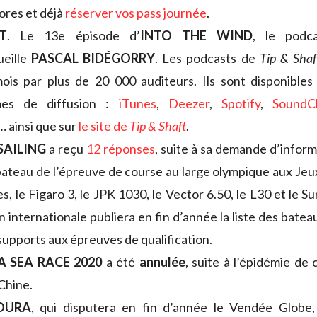
ores et déjà
réserver vos pass journée
.
T
. Le 13e épisode d’
INTO THE WIND
, le pod
eille
PASCAL BIDÉGORRY
. Les podcasts de
Tip & Shaf
is par plus de 20 000 auditeurs. Ils sont disponibles 
mes de diffusion :
iTunes
,
Deezer
,
Spotify
,
SoundC
… ainsi que sur
le site de
Tip & Shaft
.
AILING
a reçu
12 réponses
, suite à sa demande d’inform
bateau de l’épreuve de course au large olympique aux Jeu
es, le Figaro 3, le JPK 1030, le Vector 6.50, le L30 et le S
n internationale publiera en fin d’année la liste des bate
 supports aux épreuves de qualification.
A SEA RACE 2020
a été
annulée
, suite à l’épidémie de 
 Chine.
OURA
, qui disputera en fin d’année le Vendée Glob