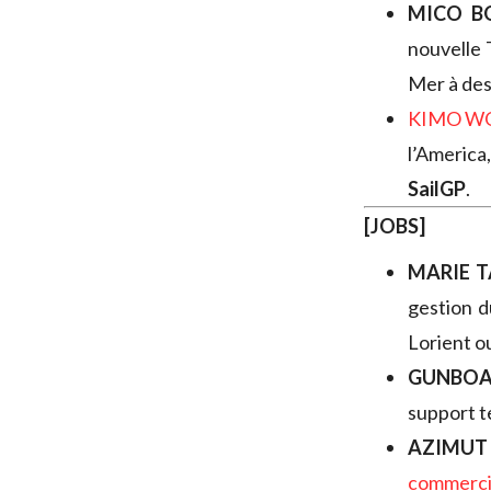
MICO B
nouvelle 
Mer à des
KIMO W
l’America
SailGP
.
[JOBS]
MARIE T
gestion d
Lorient o
GUNBO
support t
AZIMUT
commerci