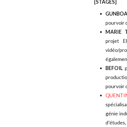
[STAGES]
GUNBO
pourvoir 
MARIE 
projet E
vidéo/pro
égalemen
BEFOIL
p
productio
pourvoir 
QUENTI
spécialis
génie ind
d’études,