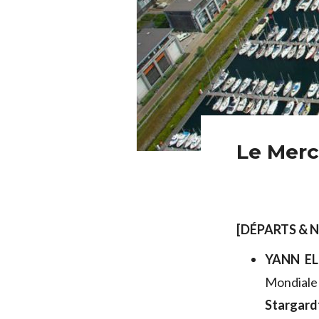
Le Merc
[DÉPARTS & 
YANN EL
Mondiale 
Stargard