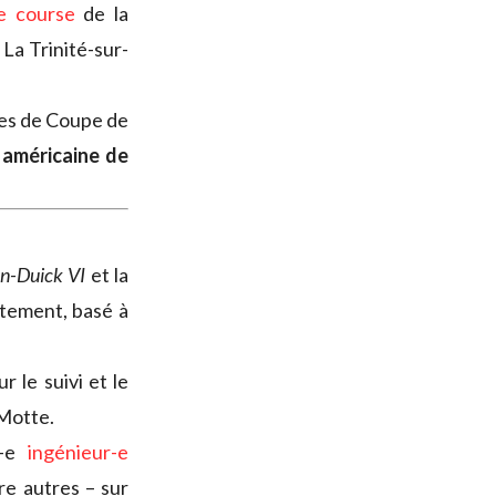
de course
de la
 La Trinité-sur-
nes de Coupe de
 américaine de
n-Duick VI
et la
atement, basé à
r le suivi et le
 Motte.
n-e
ingénieur-e
re autres – sur