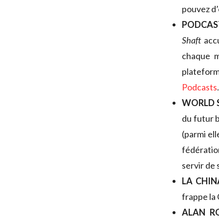
pouvez d’
PODCAS
Shaft
accu
chaque mo
platefor
Podcasts
WORLD S
du futur 
(parmi ell
fédératio
servir de
LA CHIN
frappe la
ALAN R