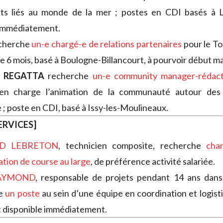
ets liés au monde de la mer ; postes en CDI basés à 
 immédiatement.
cherche
un-e chargé-e de relations partenaires
pour le To
 6 mois, basé à Boulogne-Billancourt, à pourvoir début ma
L REGATTA
recherche
un-e community manager-rédact
en charge l’animation de la communauté autour des 
e ; poste en CDI, basé à Issy-les-Moulineaux.
ERVICES]
ED LEBRETON
, technicien composite, recherche
chan
ation de course au large
, de préférence activité salariée.
RAYMOND
, responsable de projets pendant 14 ans dans 
he
un poste
au sein d’une équipe en coordination et logist
t disponible immédiatement.