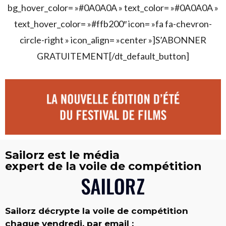
bg_hover_color= »#0A0A0A » text_color= »#0A0A0A »
text_hover_color= »#ffb200″ icon= »fa fa-chevron-
circle-right » icon_align= »center »]S’ABONNER
GRATUITEMENT[/dt_default_button]
Sailorz est le média
expert de la voile de compétition
Sailorz décrypte la voile de compétition
chaque vendredi, par email :