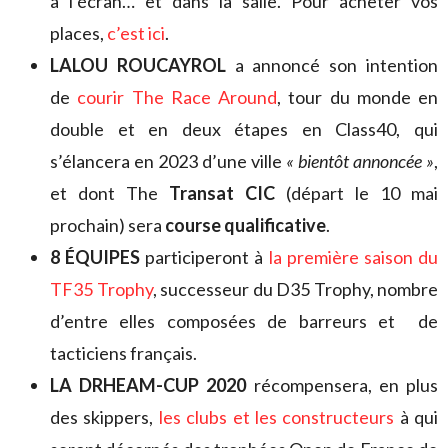
à l’écran… et dans la salle. Pour acheter vos
places,
c’est ici
.
LALOU ROUCAYROL
a annoncé son intention
de
courir The Race Around
, tour du monde en
double et en deux étapes en Class40, qui
s’élancera en 2023 d’une ville
« bientôt annoncée »
,
et dont The
Transat CIC
(départ le 10 mai
prochain) sera
course qualificative
.
8 ÉQUIPES
participeront à
la première saison du
TF35 Trophy
, successeur du D35 Trophy, nombre
d’entre elles composées de barreurs et de
tacticiens français.
LA DRHEAM-CUP 2020
récompensera, en plus
des skippers,
les clubs et les constructeurs
à qui