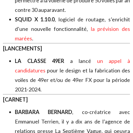
permettre à la voilerie de produire 50 voiles par an
contre 30 auparavant.
SQUID X 1.10.0
, logiciel de routage, s’enrichit
d’une nouvelle fonctionnalité,
la prévision des
marées
.
[LANCEMENTS]
LA CLASSE 49ER
a lancé
un appel à
candidatures
pour le design et la fabrication des
voiles de 49er et/ou de 49er FX pour la période
2021-2024.
[CARNET]
BARBARA BERNARD
, co-créatrice avec
Emmanuel Terrien, il y a dix ans de l’agence de
relations presse La Septième Vague, qui oeuvra