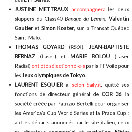
JUSTINE METTRAUX
accompagnera
les deux
skippers du Class40
Banque du Léman
,
Valentin
Gautier
et
Simon Koster
, sur la Transat Québec
Saint-Malo.
THOMAS GOYARD
(RS:X),
JEAN-BAPTISTE
BERNAZ
(Laser) et
MARIE BOLOU
(Laser
Radial)
ont été sélectionné-e-s
par la FFVoile pour
les
Jeux olympiques de Tokyo
.
LAURENT ESQUIER
a,
selon Saily.it
, quitté ses
fonctions de directeur général de
COR 36
, la
société créée par Patrizio Bertelli pour organiser
les America’s Cup World Series et la Prada Cup ;
autres départs annoncés par le site italien, ceux
du directeur commercial et marketing,
Mirko