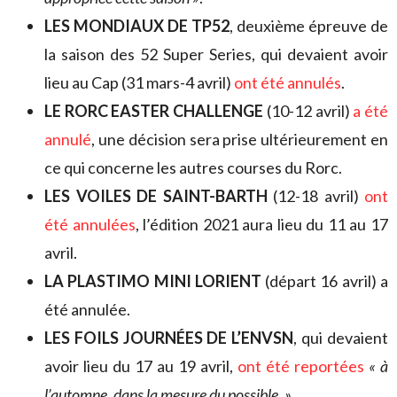
LES MONDIAUX DE TP52
, deuxième épreuve de
la saison des 52 Super Series, qui devaient avoir
lieu au Cap (31 mars-4 avril)
ont été annulés
.
LE RORC EASTER CHALLENGE
(10-12 avril)
a été
annulé
, une décision sera prise ultérieurement en
ce qui concerne les autres courses du Rorc.
LES VOILES DE SAINT-BARTH
(12-18 avril)
ont
été annulées
, l’édition 2021 aura lieu du 11 au 17
avril.
LA PLASTIMO MINI LORIENT
(départ 16 avril) a
été annulée.
LES FOILS JOURNÉES DE L’ENVSN
, qui devaient
avoir lieu du 17 au 19 avril,
ont été reportées
« à
l’automne, dans la mesure du possible. »