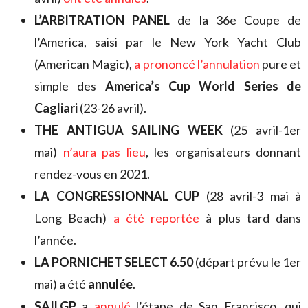
L’ARBITRATION PANEL
de la 36e Coupe de
l’America, saisi par le New York Yacht Club
(American Magic),
a prononcé l’annulation
pure et
simple des
America’s Cup World Series de
Cagliari
(23-26 avril).
THE ANTIGUA SAILING WEEK
(25 avril-1er
mai)
n’aura pas lieu
, les organisateurs donnant
rendez-vous en 2021.
LA CONGRESSIONNAL CUP
(28 avril-3 mai à
Long Beach)
a été reportée
à plus tard dans
l’année.
LA PORNICHET SELECT 6.50
(départ prévu le 1er
mai) a été
annulée
.
SAILGP
a
annulé
l’étape de San Francisco, qui