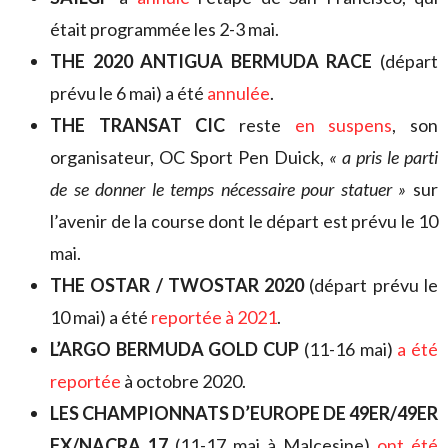
était programmée les 2-3 mai.
THE 2020 ANTIGUA BERMUDA RACE
(départ
prévu le 6 mai) a été
annulée
.
THE TRANSAT CIC
reste
en suspens
, son
organisateur, OC Sport Pen Duick,
« a pris le parti
de se donner le temps nécessaire pour statuer »
sur
l’avenir de la course dont le départ est prévu le 10
mai.
THE OSTAR / TWOSTAR 2020
(départ prévu le
10 mai) a été
reportée à 2021
.
L’ARGO BERMUDA GOLD CUP
(11-16 mai)
a été
reportée
à octobre 2020.
LES CHAMPIONNATS D’EUROPE DE 49ER/49ER
FX/NACRA 17
(11-17 mai à Malcesine)
ont été