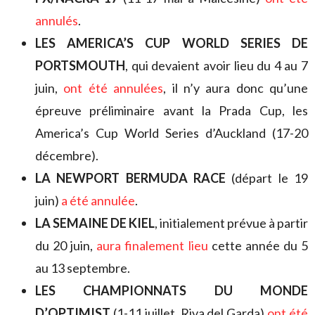
annulés
.
LES AMERICA’S CUP WORLD SERIES DE
PORTSMOUTH
, qui devaient avoir lieu du 4 au 7
juin,
ont été annulées
, il n’y aura donc qu’une
épreuve préliminaire avant la Prada Cup, les
America’s Cup World Series d’Auckland (17-20
décembre).
LA NEWPORT BERMUDA RACE
(départ le 19
juin)
a été annulée
.
LA SEMAINE DE KIEL
, initialement prévue à partir
du 20 juin,
aura finalement lieu
cette année du 5
au 13 septembre.
LES CHAMPIONNATS DU MONDE
D’OPTIMIST
(1-11 juillet, Riva del Garda)
ont été