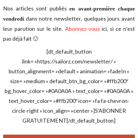
Nos articles sont publiés
en avant-première chaque
dans notre newsletter, quelques jours avant
vendredi
leur parution sur le site.
Abonnez-vous
ici, si ce n’est
pas déjà fait 🙂
[dt_default_button
link= »https://sailorz.com/newsletter/ »
button_alignment= »default » animation= »fadeIn »
size= »medium » default_btn_bg_color= »#ffb200″
bg_hover_color= »#0A0A0A » text_color= »#0A0A0A »
text_hover_color= »#ffb200″ icon= »fa fa-chevron-
circle-right » icon_align= »center »]S’ABONNER
GRATUITEMENT[/dt_default_button]