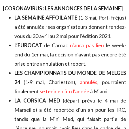
[CORONAVIRUS : LES ANNONCES DE LA SEMAINE]
LA SEMAINE AFFOILANTE
(1-3 mai, Port-Fréjus)
a été annulée ; ses organisateurs donnent rendez-
vous du 30 avril au 2 mai pour l’édition 2021.
L’EUROCAT
de Carnac
n’aura pas lieu
le week-
end du 1er mai, la décision n’ayant pas encore été
prise entre annulation et report.
LES CHAMPIONNATS DU MONDE DE MELGES
24
(1-9 mai, Charleston),
annulés
, pourraient
finalement
se tenir en fin d’année
à Miami.
LA CORSICA MED
(départ prévu le 4 mai de
Marseille) a été reportée d’un an pour les IRC,
tandis que la Mini Med, qui faisait partie de
l’épreuve, pourrait avoir lieu dans le cadre de la