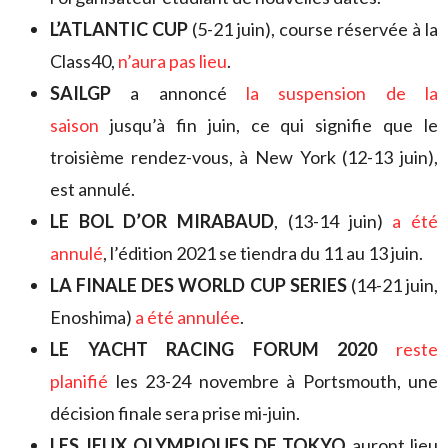
L’ATLANTIC CUP
(5-21 juin), course réservée à la
Class40,
n’aura pas lieu
.
SAILGP
a annoncé
la suspension de la
saison
jusqu’à fin juin, ce qui signifie que le
troisième rendez-vous, à New York (12-13 juin),
est annulé.
LE BOL D’OR MIRABAUD
, (13-14 juin)
a été
annulé
, l’édition 2021 se tiendra du 11 au 13 juin.
LA FINALE DES WORLD CUP SERIES
(14-21 juin,
Enoshima)
a été annulée
.
LE YACHT RACING FORUM 2020
reste
planifié
les 23-24 novembre à Portsmouth, une
décision finale sera prise mi-juin.
LES JEUX OLYMPIQUES DE TOKYO
auront lieu