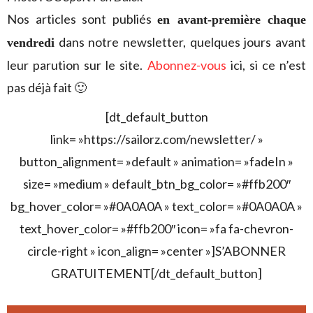
Nos articles sont publiés
en avant-première chaque
dans notre newsletter, quelques jours avant
vendredi
leur parution sur le site.
Abonnez-vous
ici, si ce n’est
pas déjà fait 🙂
[dt_default_button
link= »https://sailorz.com/newsletter/ »
button_alignment= »default » animation= »fadeIn »
size= »medium » default_btn_bg_color= »#ffb200″
bg_hover_color= »#0A0A0A » text_color= »#0A0A0A »
text_hover_color= »#ffb200″ icon= »fa fa-chevron-
circle-right » icon_align= »center »]S’ABONNER
GRATUITEMENT[/dt_default_button]