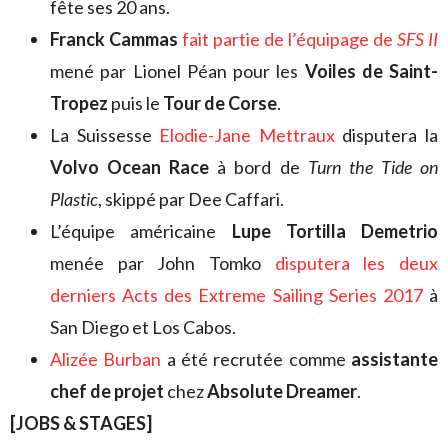
fête ses 20 ans.
Franck Cammas
fait partie de l’équipage de
SFS II
mené par Lionel Péan pour les
Voiles de Saint-
Tropez
puis le
Tour de Corse
.
La Suissesse
Elodie-Jane Mettraux
disputera la
Volvo Ocean Race
à bord de
Turn the Tide on
Plastic
, skippé par Dee Caffari.
L’équipe américaine
Lupe Tortilla Demetrio
menée par John Tomko
disputera les deux
derniers Acts des Extreme Sailing Series 2017
à
San Diego et Los Cabos.
Alizée Burban
a été recrutée comme
assistante
chef de projet
chez
Absolute Dreamer
.
[JOBS & STAGES]