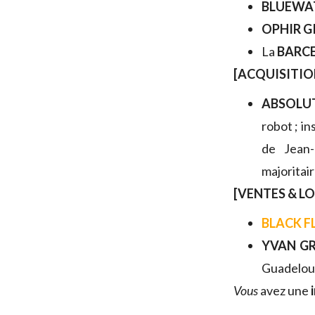
BLUEWA
OPHIR G
La
BARC
[ACQUISITIO
ABSOLU
robot ; i
de Jean-
majoritai
[VENTES & L
BLACK F
YVAN G
Guadelou
V
ous
avez une