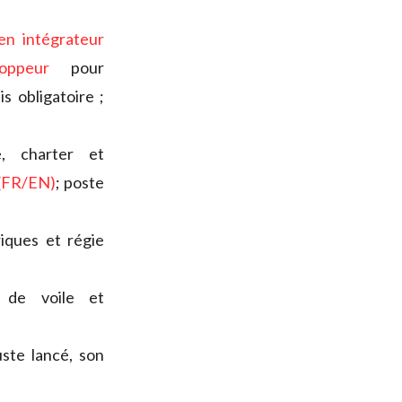
ien intégrateur
oppeur
pour
 obligatoire ;
e, charter et
 (FR/EN)
; poste
iques et régie
 de voile et
uste lancé, son