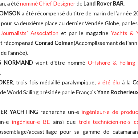
n, a été
nommé Chief Designer
de
Land Rover BAR
.
HOMSON
a été récompensé du titre de marin de l’année 
pour sa deuxième place au dernier Vendée Globe, par le
Journalists’ Association
et par le magazine
Yachts & 
t récompensé
Conrad Colman
(Accomplissement de l’anné
 de l’année).
S NORMAND
vient d’être nommé
Offshore & Foiling
.
OKER
, trois fois médaillé paralympique,
a été élu
à la
C
de World Sailing présidée par le Français
Yann Rocherieu
ER YACHTING
recherche un-e
ingénieur-e de produ
’un-e
ingénieur-e BE
ainsi que
trois technicien-ne-s c
assemblage/accastillage pour sa gamme de catamaran