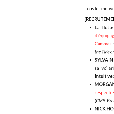
Tous les mouvem
[RECRUTEME
La flott
d’équipa
Cammas
the Tide o
SYLVAIN 
sa voile
Intuitive 
MORGAN
respectif
(
CMB-Bret
NICK H