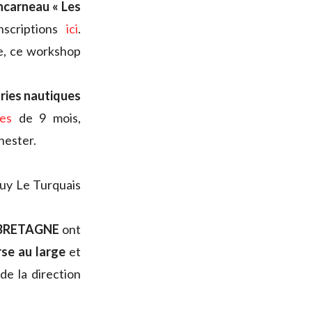
oncarneau « Les
nscriptions
ici
.
e, ce workshop
ries nautiques
es
de 9 mois,
nester.
uy Le Turquais
 BRETAGNE
ont
urse au large
et
de la direction