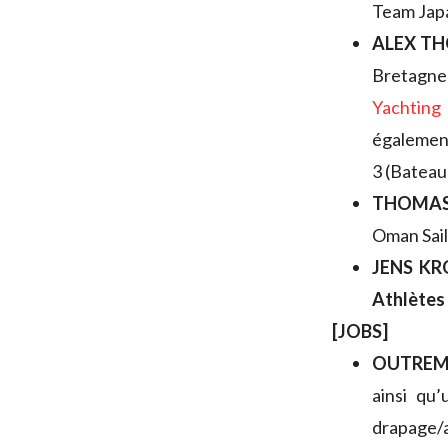
Team Japa
ALEX T
Bretagne 
Yachting 
égalemen
3 (Bateau
THOMA
Oman Sail
JENS KR
Athlètes
[JOBS]
OUTREM
ainsi qu
drapage/