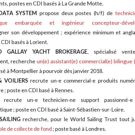
ts, postes en CDI basés à La Grande Motte.
DATA SYSTEM
propose deux postes (h/f) de
technic
onique embarquée et
ingénieur concepteur-dével
ner son développement ; expérience minimum et anglais
 CDI basés à Lorient.
D GALLAY YACHT BROKERAGE
, spécialisé vent
nt, recherche
un(e) assistant(e) commercial(e) bilingue
sé à Montpellier à pourvoir dès janvier 2018.
& VOILIERS
recrute un-e commercial-e produits numér
ire ; poste en CDI basé à Rennes.
recrute un-e technicien-ne support passionné-e
tique ; poste en CDI basé à Saint-Sébastien-sur-Loire.
SAILING
recherche, pour le World Sailing Trust tout j
le de collecte de fond
; poste basé à Londres.