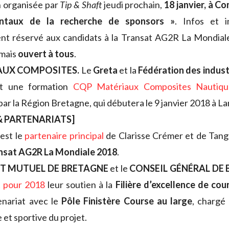
 organisée par
Tip & Shaft
jeudi prochain,
18 janvier, à C
ntaux de la recherche de sponsors »
. Infos et i
ent réservé aux candidats à la Transat AG2R La Mondial
rmais
ouvert à tous
.
AUX COMPOSITES.
Le
Greta
et la
Fédération des indust
nt une formation
CQP Matériaux Composites Nautiqu
par la Région Bretagne, qui débutera le 9 janvier 2018 à La
 PARTENARIATS]
est le
partenaire principal
de Clarisse Crémer et de Tang
nsat AG2R La Mondiale 2018
.
IT MUTUEL DE BRETAGNE
et le
CONSEIL GÉNÉRAL DE
t pour 2018
leur soutien à la
Filière d’excellence de co
enariat avec le
Pôle Finistère Course au large
, chargé 
 et sportive du projet.