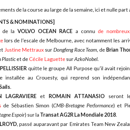
ents de la course au large de la semaine, ici et nulle part a
NTS & NOMINATIONS]
e de la
VOLVO OCEAN RACE
a connu
de nombreux
ge
lors de l’escale de Melbourne, avec notamment les arr
et
Justine Mettraux
sur
Dongfeng Race Team
, de
Brian Th
n Plastic
et de
Cécile Laguette
sur
AzkoNobel
.
PELLISSIER
quitte le groupe All Purpose qu’il avait rejoi
rie installée au Crouesty, qui reprend son indépenda
Sails
.
 LAGRAVIERE
et
ROMAIN ATTANASIO
seront 
s
de Sébastien Simon (
CMB-Bretagne Performance
) et Pi
agne Espoir
) sur la
Transat AG2R La Mondiale 2018
.
OLROYD
, passé auparavant par Emirates Team New Zeala