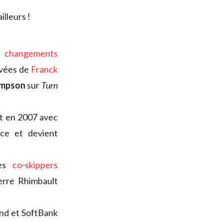
illeurs !
 changements
ivées de
Franck
ompson
sur
Turn
nt en 2007 avec
nce et devient
les
co-skippers
erre Rhimbault
nd et SoftBank