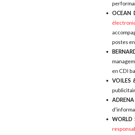
performan
OCEAN 
électr
accompag
postes en
BERNAR
manageme
en CDI ba
VOILES 
publicita
ADRENA
d’informa
WORLD 
responsab