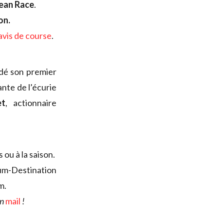
ean Race
.
on.
avis de course
.
dé son premier
nte de l’écurie
et
, actionnaire
 ou à la saison.
um-Destination
m.
un
mail
!