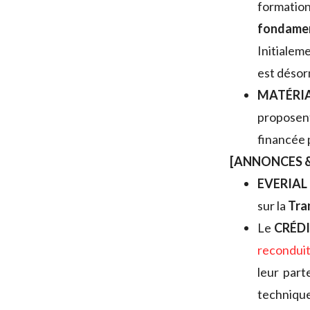
formation
fondame
Initialem
est déso
MATÉRI
propose
financée 
[ANNONCES &
EVERIAL
sur la
Tra
Le
CRÉD
recondui
leur part
technique