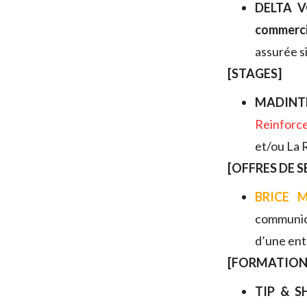
DELTA V
commerci
assurée s
[STAGES]
MADINT
Reinforc
et/ou La 
[OFFRES DE S
BRICE 
communic
d’une ent
[FORMATION
TIP & 