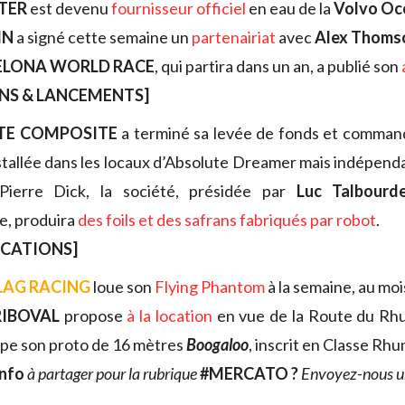
TER
est devenu
fournisseur officiel
en eau de la
Volvo Oc
IN
a signé cette semaine un
partenairiat
avec
Alex Thoms
ELONA WORLD RACE
, qui partira dans un an, a publié son
NS & LANCEMENTS]
TE COMPOSITE
a terminé sa levée de fonds et comman
nstallée dans les locaux d’Absolute Dreamer mais indépenda
Pierre Dick, la société, présidée par
Luc Talbourd
re, produira
des foils et des safrans fabriqués par robot
.
OCATIONS]
LAG RACING
loue son
Flying Phantom
à la semaine, au mois
RIBOVAL
propose
à la location
en vue de la Route du Rh
pe son proto de 16 mètres
Boogaloo
, inscrit en Classe Rhu
info
à partager pour la rubrique
#MERCATO ?
Envoyez-nous 