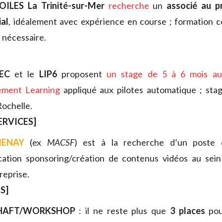
OILES
La Trinité-sur-Mer
recherche
un
associé au pr
al
, idéalement avec expérience en course ; formation 
i nécessaire.
EC
et le
LIP6
proposent
un stage de 5 à 6 mois a
ement Learning
appliqué aux pilotes automatique ; stag
Rochelle.
ERVICES]
MENAY
(ex
MACSF
) est à la recherche d’un poste
ation sponsoring/création de contenus vidéos au sei
reprise.
S]
SHAFT/WORKSHOP
: il ne reste plus que
3 places
pou