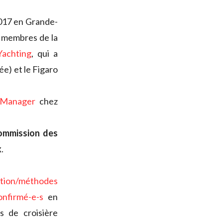
2017 en Grande-
s membres de la
Yachting
, qui a
e) et le Figaro
 Manager
chez
ommission des
x
.
ction/méthodes
onfirmé-e-s
en
s de croisière