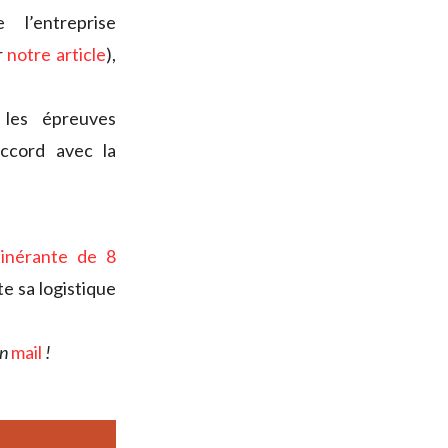
l’entreprise
r
notre article
),
les épreuves
accord avec la
itinérante de 8
te sa logistique
un
mail
!