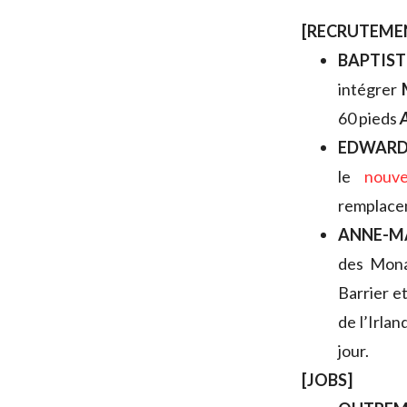
[RECRUTEME
BAPTI
intégrer
60 pieds
EDWARD
le
nouv
remplace
ANNE-M
des Monac
Barrier e
de l’Irla
jour.
[JOBS]