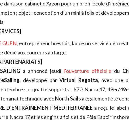
 dans son cabinet d’Arzon pour un profil école d’ingénieu
mpton ; objet : conception d’un mini à foils et développem
ds.
ERVICES]
E GUEN
, entrepreneur brestois, lance un service de créat
g dédié aux coureurs au large.
 PARTENARIATS]
SAILING
a annoncé jeudi
l’ouverture officielle
du
Ch
eSailing
, développé par
Virtual Regatta
, avec une p
septembre sur quatre supports : J/70, Nacra 17, 49er/49
rtenariat technique avec
North Sails
a également été conc
RE D’ENTRAÎNEMENT MÉDITERRANÉE
a reçu le label
r le Nacra 17 et les engins à foils et de Pôle Espoir insho