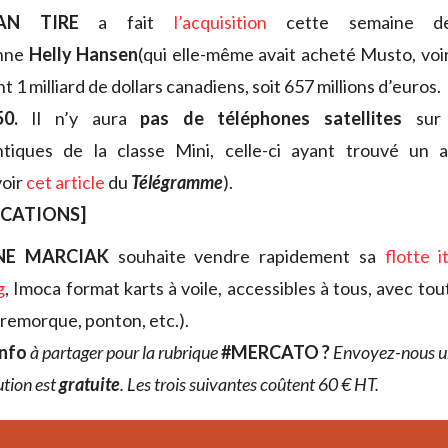
AN TIRE
a fait
l’acquisition
cette semaine de 
enne
Helly Hansen
(qui elle-même avait acheté Musto, voi
1 milliard de dollars canadiens, soit 657 millions d’euros.
0.
Il n’y aura
pas de téléphones satellites
sur 
antiques de la classe Mini, celle-ci ayant trouvé un 
voir
cet article
du
Télégramme
).
OCATIONS]
NE MARCIAK
souhaite
vendre rapidement sa
flotte 
g
, Imoca format karts à voile, accessibles à tous, avec tou
(remorque, ponton, etc.).
info
à partager pour la rubrique
#MERCATO ?
Envoyez-nous 
ution est
gratuite
. Les trois suivantes coûtent 60 € HT.