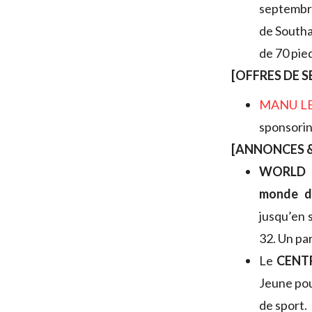
septembre
de Southa
de 70 pie
[OFFRES DE S
MANU L
sponsorin
[ANNONCES &
WORLD 
monde d’
jusqu’en 
32. Un pa
Le
CENT
Jeune pou
de sport.