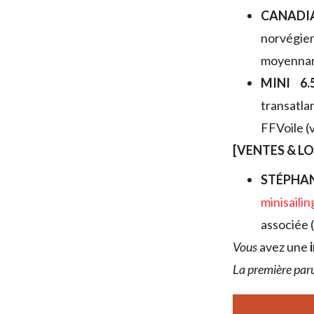
CANADI
norvégi
moyennant 
MINI 6.5
transatl
FFVoile (
[VENTES & L
STÉPHA
minisailin
associée 
V
ous
avez une
La première par