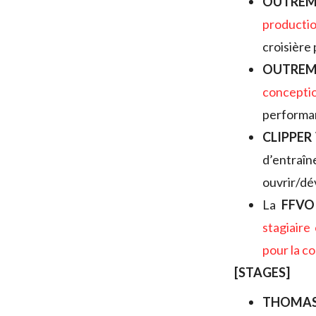
OUTR
producti
croisière
OUTREM
concepti
performan
CLIPPER
d’entraî
ouvrir/dé
La
FFVO
stagiaire
pour la c
[STAGES]
THOMAS