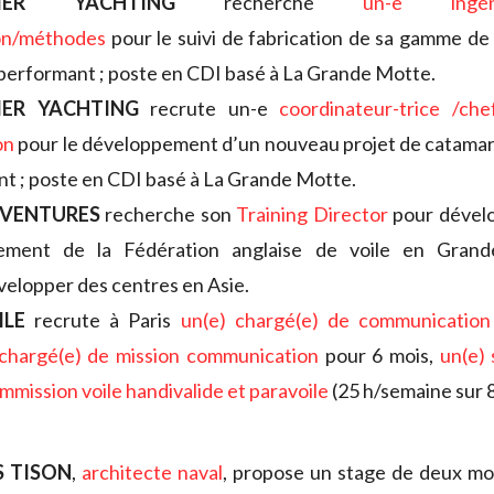
EMER YACHTING
recherche
un-e ingé
on/méthodes
pour le suivi de fabrication de sa gamme d
 performant ; poste en CDI basé à La Grande Motte.
ER YACHTING
recrute un-e
coordinateur-trice /che
on
pour le développement d’un nouveau projet de catamar
t ; poste en CDI basé à La Grande Motte.
 VENTURES
recherche son
Training Director
pour dévelo
nement de la Fédération anglaise de voile en Grand
velopper des centres en Asie.
ILE
recrute à Paris
un(e) chargé(e) de communication 
 chargé(e) de mission communication
pour 6 mois,
un(e) 
ommission voile handivalide et paravoile
(25 h/semaine sur 8
 TISON
,
architecte naval
, propose un stage de deux moi