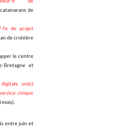
nieur-e de
e catamarans de
f-fe de projet
an de croisière
pper le centre
e-Bretagne et
digitale
.
un(e)
service civique
 mois).
s entre juin et