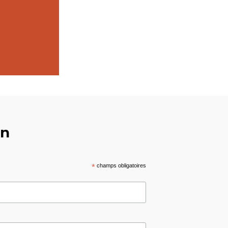
on
*
champs obligatoires