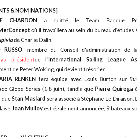
NTS & NOMINATIONS]
STE CHARDON
a quitté le Team Banque Pop
MerConcept
où il travaillera au sein du bureau d’études 
Apivia
de Charlie Dalin.
 RUSSO
, membre du Conseil d’administration de la
eau président
de l’
International Sailing League A
ment de
Peter Wolsing, qui devient trésorier.
ARIA RENKEN
fera équipe avec Louis Burton sur
Bur
o Globe Series (1-8 juin), tandis que
Pierre Quiroga
é
t que
Stan Maslard
sera associé à Stéphane Le Diraison. L
ndaise
Joan Mulloy
est également annoncée, 9 bateaux son