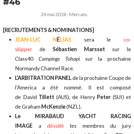
#46
24 mai 2018
–
Mercato
[RECRUTEMENTS & NOMINATIONS]
JEAN-LUC N
É
LIAS
sera le
co-
skipper
de
Sébastien Marsset
sur le
Class40
Campings Tohapi
sur la prochaine
Normandy Channel Race.
L’ARBITRATION PANEL
de la prochaine Coupe de
l’America a été nommé. Il est composé
de David
Tillett
(AUS), de Henry
Peter
(SUI) et
de Graham
McKenzie
(NZL).
Le MIRABAUD YACHT RACING
IMAGE
a
dévoilé
les membres du jury