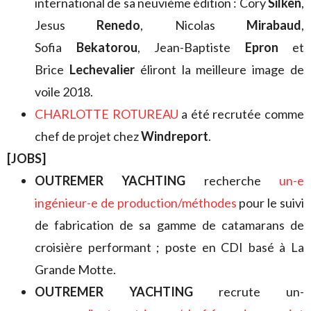
international de sa neuvième édition : Cory
Silken
,
Jesus
Renedo
, Nicolas
Mirabaud
,
Sofia
Bekatorou
, Jean-Baptiste
Epron
et
Brice
Lechevalier
éliront la meilleure image de
voile 2018.
CHARLOTTE ROTUREAU
a été recrutée comme
chef de projet chez
Windreport
.
[JOBS]
OUTREMER YACHTING
recherche
un-e
ingénieur-e de production/méthodes
pour le suivi
de fabrication de sa gamme de catamarans de
croisière performant ; poste en CDI basé à La
Grande Motte.
OUTREMER YACHTING
recrute un-