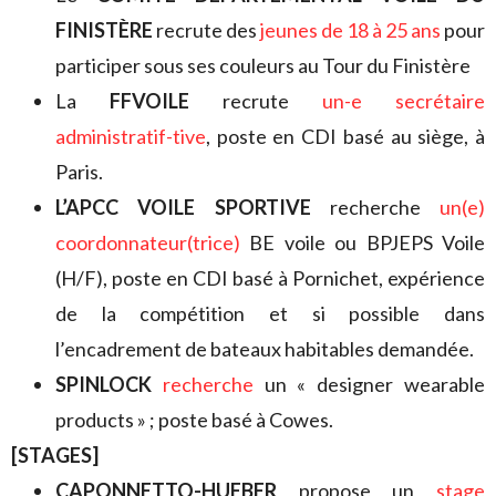
FINISTÈRE
recrute des
jeunes de 18 à 25 ans
pour
participer sous ses couleurs au Tour du Finistère
La
FFVOILE
recrute
un-e secrétaire
administratif-tive
, poste en CDI basé au siège, à
Paris.
L’APCC VOILE SPORTIVE
recherche
un(e)
coordonnateur(trice)
BE voile ou BPJEPS Voile
(H/F), poste en CDI basé à Pornichet, expérience
de la compétition et si possible dans
l’encadrement de bateaux habitables demandée.
SPINLOCK
recherche
un « designer wearable
products » ; poste basé à Cowes.
[STAGES]
CAPONNETTO-HUEBER
propose un
stage