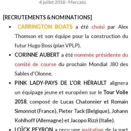
4 juillet 2018
–
Mercato
[RECRUTEMENTS & NOMINATIONS]
CARRINGTON BOATS
a été
choisi
par Alex
Thomson et son équipe pour la construction du
futur Hugo Boss (plan VPLP).
CORINNE AUBERT
a été
nommée présidente du
comité de course
du prochain Mondial J80 des
Sables d’Olonne.
PINK LADY-PAYS DE L’OR HÉRAULT
alignera
un équipage jeune et européen sur le
Tour Voile
2018
, composé de
Lucas Chatonnier et Romain
Simonnot (France), Pieter Tack (Belgique), Johann
Kohlhoff (Allemagne) et Jacopo Rizzi (Italie).
LOÏCK PEYRON
a reçu une
invitation
de la part