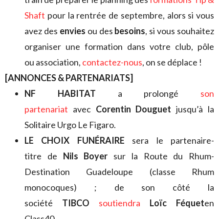
Shaft
pour la rentrée de septembre, alors si vous
avez des
envies
ou des
besoins
, si vous souhaitez
organiser une formation dans votre club, pôle
ou association,
contactez-nous
, on se déplace !
[ANNONCES & PARTENARIATS]
NF HABITAT
a prolongé
son
partenariat
avec
Corentin Douguet
jusqu’à la
Solitaire Urgo Le Figaro.
LE CHOIX FUNÉRAIRE
sera le partenaire-
titre de
Nils Boyer
sur la Route du Rhum-
Destination Guadeloupe (classe Rhum
monocoques) ; de son côté la
société
TIBCO
soutiendra
Loïc Féquet
en
Class40.