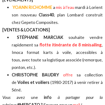
YOANN RICHOMME
a
mis à l’eau
mardi à Lorient
son nouveau
Class40
, plan Lombard construit
chez Gepeto Composites.
[VENTES & LOCATIONS]
STÉPHANE MARCIAK
souhaite
vendre
rapidement sa
flotte itinérante de 8 minisailing
,
Imoca format karts à voile, accessibles à
tous, avec toute sa logistique associée (remorque,
ponton, etc.).
CHRISTOPHE BAUDRY
offre
sa collection
de
Voiles et voiliers
(1980-2017) à venir retirer à
Séné.
V
ous
avez une
info
à partager pour la
rubrique
#MERCATO ?
Envoyez-nous un
mail
!