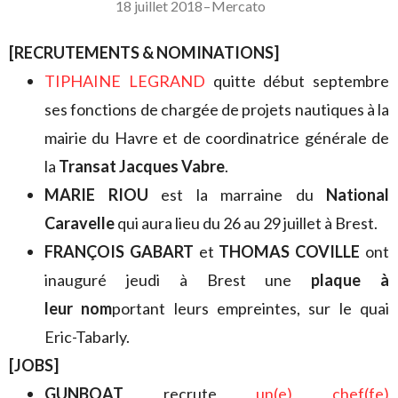
18 juillet 2018
–
Mercato
[RECRUTEMENTS & NOMINATIONS]
TIPHAINE LEGRAND
quitte début septembre
ses fonctions de chargée de projets nautiques à la
mairie du Havre et de coordinatrice générale de
la
Transat Jacques Vabre
.
MARIE RIOU
est la marraine du
National
Caravelle
qui aura lieu du 26 au 29 juillet à Brest.
FRANÇOIS GABART
et
THOMAS COVILLE
ont
inauguré jeudi à Brest une
plaque à
leur nom
portant leurs empreintes, sur le quai
Eric-Tabarly.
[JOBS]
GUNBOAT
recrute
un(e) chef(fe)