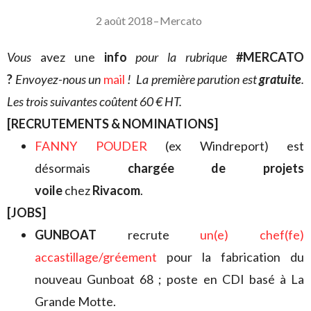
2 août 2018
–
Mercato
V
ous
avez une
info
pour la rubrique
#MERCATO
?
Envoyez-nous un
mail
! La première parution est
gratuite
.
Les trois suivantes coûtent 60 € HT.
[RECRUTEMENTS & NOMINATIONS]
FANNY POUDER
(ex Windreport) est
désormais
chargée de projets
voile
chez
Rivacom
.
[JOBS]
GUNBOAT
recrute
un(e) chef(fe)
accastillage/gréement
pour la fabrication du
nouveau Gunboat 68 ; poste en CDI basé à La
Grande Motte.