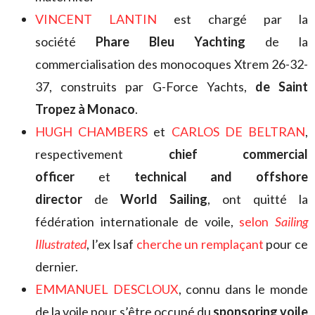
VINCENT LANTIN
est chargé par la
société
Phare Bleu Yachting
de la
commercialisation des monocoques Xtrem 26-32-
37, construits par G-Force Yachts,
de Saint
Tropez à Monaco
.
HUGH CHAMBERS
et
CARLOS DE BELTRAN
,
respectivement
chief commercial
officer
et
technical and offshore
director
de
World Sailing
, ont quitté la
fédération internationale de voile,
selon
Sailing
Illustrated
, l’ex Isaf
cherche un remplaçant
pour ce
dernier.
EMMANUEL DESCLOUX
, connu dans le monde
de la voile pour s’être occupé du
sponsoring voile