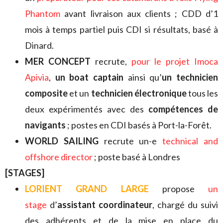
Phantom
avant livraison aux clients ; CDD d’1
mois à temps partiel puis CDI si résultats, basé à
Dinard.
MER CONCEPT
recrute,
pour le projet Imoca
Apivia
,
un boat captain
ainsi qu’
un technicien
composite
et un
technicien électronique
tous les
deux expérimentés avec des
compétences de
navigants
; postes en CDI basés à Port-la-Forêt.
WORLD SAILING
recrute un-e
technical and
offshore director
; poste basé à Londres
[STAGES]
LORIENT GRAND LARGE
propose
un
stage
d’
assistant coordinateur
, chargé du suivi
des adhérents et de la mise en place du