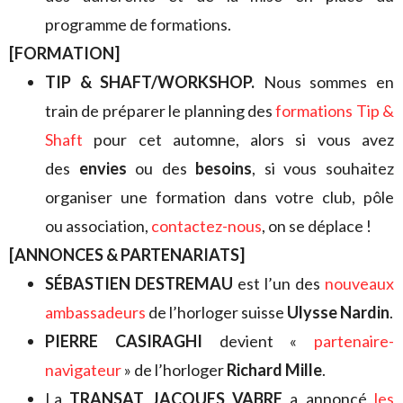
programme de formations.
[FORMATION]
TIP & SHAFT/WORKSHOP.
Nous sommes en
train de préparer le planning des
formations Tip &
Shaft
pour cet automne, alors si vous avez
des
envies
ou des
besoins
, si vous souhaitez
organiser une formation dans votre club, pôle
ou association,
contactez-nous
, on se déplace !
[ANNONCES & PARTENARIATS]
SÉBASTIEN DESTREMAU
est l’un des
nouveaux
ambassadeurs
de l’horloger suisse
Ulysse Nardin
.
PIERRE CASIRAGHI
devient «
partenaire-
navigateur
» de l’horloger
Richard Mille
.
La
TRANSAT JACQUES VABRE
a annoncé
les