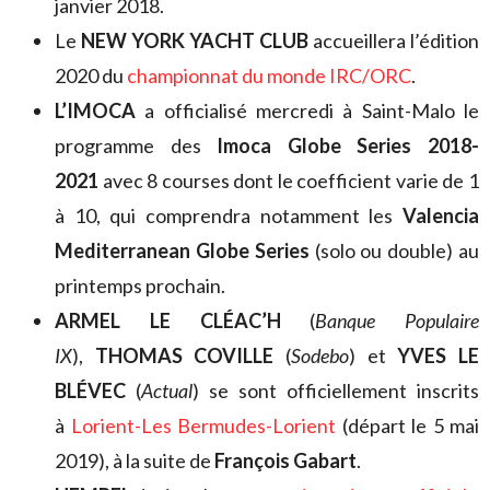
janvier 2018.
Le
NEW YORK YACHT CLUB
accueillera l’édition
2020 du
championnat du monde IRC/ORC
.
L’IMOCA
a officialisé mercredi à Saint-Malo le
programme des
Imoca Globe Series 2018-
2021
avec 8 courses dont le coefficient varie de 1
à 10, qui comprendra notamment les
Valencia
Mediterranean Globe Series
(solo ou double) au
printemps prochain.
ARMEL LE CLÉAC’H
(
Banque Populaire
IX
),
THOMAS COVILLE
(
Sodebo
) et
YVES LE
BLÉVEC
(
Actual
) se sont officiellement inscrits
à
Lorient-Les Bermudes-Lorient
(départ le 5 mai
2019), à la suite de
François Gabart
.