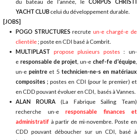
du bateau de l’année, l
e
CORPUS CHRISTI
YACHT CLUB
celui du développement durable.
[JOBS]
POGO STRUCTURES
recrute
un-e chargé-e de
clientèle
; poste en CDI basé à Combrit.
MULTIPLAST
propose plusieurs postes
: un-
e
responsable de projet
, un-e
chef-fe d’équipe
,
un-e
peintre
et 5
technicien-ne-s en matériaux
composites ;
postes en CDI (pour le premier) et
en CDD pouvant évoluer en CDI, basés à Vannes.
ALAN ROURA
(La Fabrique Sailing Team)
recherche un-e
responsable finances et
administratif
à partir de mi-novembre. Poste en
CDD pouvant déboucher sur un CDI, basé à