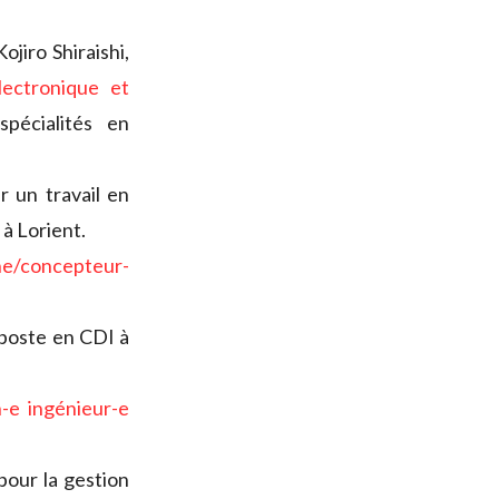
ojiro Shiraishi,
lectronique et
pécialités en
 un travail en
à Lorient.
ne/concepteur-
 poste en CDI à
-e ingénieur-e
our la gestion