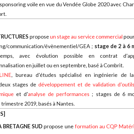
 sponsoring voile en vue du Vendée Globe 2020 avec Charl
rt.
TRUCTURES
propose
un stage au service commercial
pour
ing/communication/évènementiel/GEA ;
stage de 2 à 6 
temps, avec évolution possible en contrat d’app
nnalisation en juillet ou en septembre, basé à Combrit.
LINE
, bureau d’études spécialisé en ingénierie de l
deux stages de
développement et de validation d’outil
mique
et d’
analyse de performances
; stages de 6 moi
trimestre 2019, basés à Nantes.
S]
A BRETAGNE SUD
propose une
formation au CQP Matér