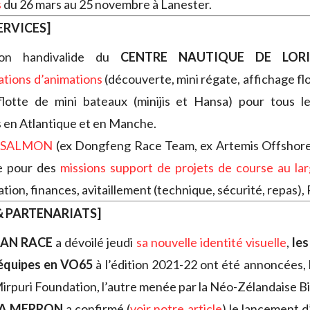
s
du 26 mars au 25 novembre à Lanester.
ERVICES]
ion handivalide du
CENTRE NAUTIQUE DE LORI
ations d’animations
(découverte, mini régate, affichage fl
flotte de mini bateaux (minijis et Hansa) pour tous 
 en Atlantique et en Manche.
E SALMON
(ex Dongfeng Race Team, ex Artemis Offshor
le pour des
missions support de projets de course au la
tion, finances, avitaillement (technique, sécurité, repas),
 PARTENARIATS]
EAN RACE
a dévoilé jeudi
sa nouvelle identité visuelle
,
les
équipes en VO65
à l’édition 2021-22 ont été annoncées,
irpuri Foundation, l’autre menée par la Néo-Zélandaise B
A MERRON
a confirmé (
voir notre article
) le lancement 