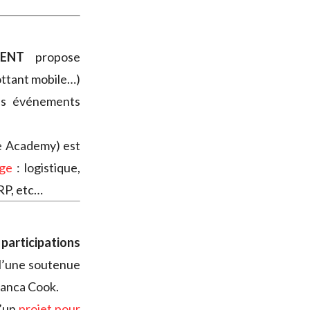
ENT
propose
ottant mobile…)
les événements
e Academy) est
rge
: logistique,
 RP, etc…
 participations
 l’une soutenue
ianca Cook.
d’un
projet pour