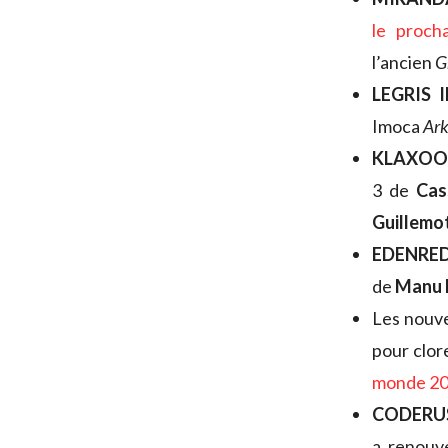
le proch
l’ancien
G
LEGRIS 
Imoca
Ark
KLAXO
3 de
Cas
Guillemo
EDENRE
de
Manu 
Les nouve
pour clore
monde 2
CODERU
a renouv