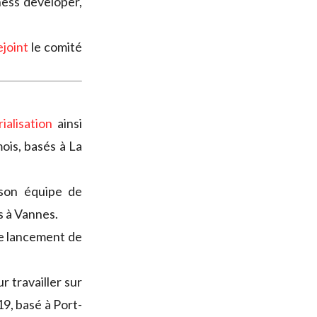
ess developer,
ejoint
le comité
ialisation
ainsi
ois, basés à La
son équipe de
s à Vannes.
e lancement de
r travailler sur
19, basé à Port-