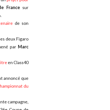
e France
sur
.
tenaire
de son
des deux Figaro
 mené par
Marc
itre
en Class40
t annoncé que
hampionnat du
édente campagne,
 36e Coupe de