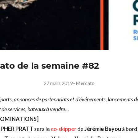
ato de la semaine #82
27 mars 2019
–
Mercato
arts, annonces de partenariats et d’événements, lancements de 
et de services, bateaux à vendre…
NOMINATIONS]
PHER PRATT
sera le
co-skipper
de
Jérémie Beyou
à bord