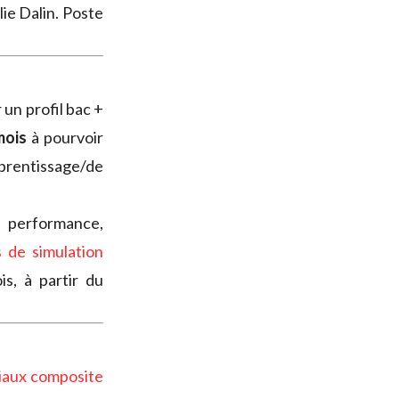
ie Dalin. Poste
 un profil bac +
mois
à pourvoir
rentissage/de
a performance,
s de simulation
s, à partir du
iaux composite