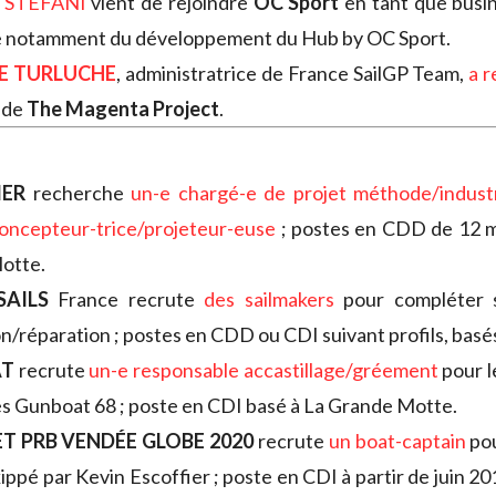
 STEFANI
vient de rejoindre
OC Sport
en tant que busin
e notamment du développement du Hub by OC Sport.
E TURLUCHE
, administratrice de France SailGP Team,
a r
 de
The Magenta Project
.
ER
recherche
un-e chargé-e de projet méthode/industr
oncepteur-trice/projeteur-euse
; postes en CDD de 12 m
otte.
SAILS
France recrute
des sailmakers
pour compléter 
n/réparation ; postes en CDD ou CDI suivant profils, basé
AT
recrute
un-e responsable accastillage/gréement
pour l
des Gunboat 68 ; poste en CDI basé à La Grande Motte.
T PRB VENDÉE GLOBE 2020
recrute
un boat-captain
pou
ippé par Kevin Escoffier ; poste en CDI à partir de juin 20