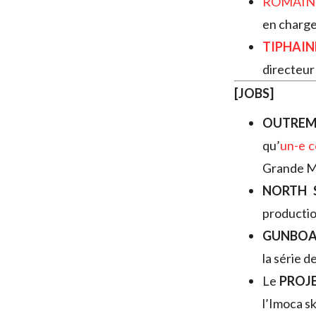
ROMAIN
en charg
TIPHAIN
directeur
[JOBS]
OUTREM
qu’
un-e c
Grande M
NORTH 
productio
GUNBO
la série 
Le
PROJE
l’Imoca sk