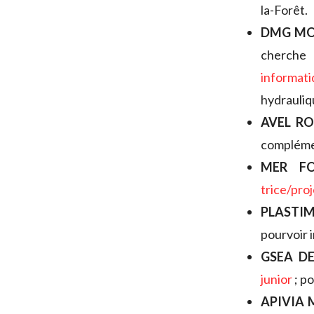
la-Forêt.
DMG MO
cherche 
informat
hydrauliqu
AVEL RO
complémen
MER FO
trice/pro
PLASTI
pourvoir 
GSEA DE
junior
; p
APIVIA 