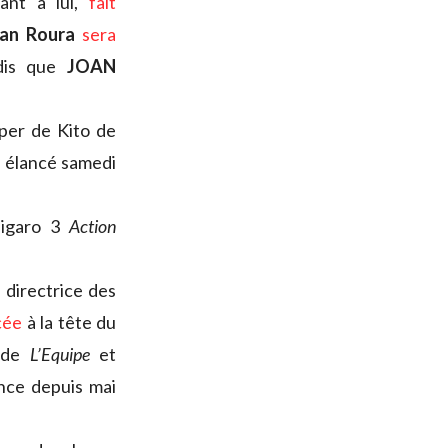
ant à lui,
fait
an Roura
sera
ndis que
JOAN
per de Kito de
t élancé samedi
Figaro 3
Action
 directrice des
cée
à la tête du
e de
L’Equipe
et
nce depuis mai