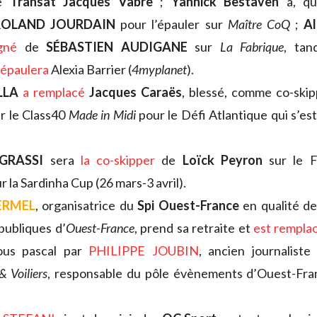
ne
Transat Jacques Vabre
;
Yannick Bestaven
a, qu
ROLAND JOURDAIN
pour l’épauler sur
Maître CoQ
;
Al
gné
de
SÉBASTIEN AUDIGANE
sur
La Fabrique
, ta
épaulera
Alexia Barrier (
4myplanet
).
LLA
a remplacé
Jacques Caraës
, blessé, comme co-skip
r le Class40
Made in Midi
pour le Défi Atlantique qui s’es
GRASSI
sera
la co-skipper
de
Loïck Peyron
sur le 
r la Sardinha Cup (26 mars-3 avril).
ERMEL
, organisatrice du
Spi Ouest-France
en qualité de
 publiques d’
Ouest-France
, prend sa retraite et
est rempla
ous pascal par
PHILIPPE JOUBIN
, ancien journalist
& Voiliers
, responsable du pôle évènements d’Ouest-Fra