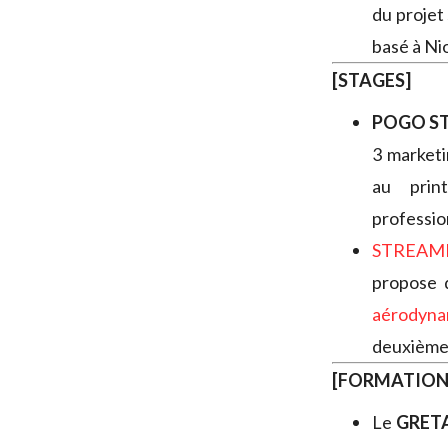
du projet
basé à Nio
[STAGES]
POGO S
3 market
au prin
professio
STREAM
propose 
aérodyna
deuxième 
[FORMATION
Le
GRET