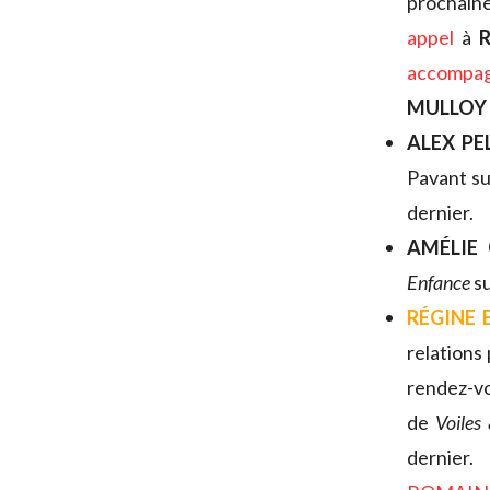
prochai
appel
à
accompa
MULLOY
ALEX PE
Pavant su
dernier.
AMÉLIE 
Enfance
su
RÉGINE 
relations
rendez-v
de
Voiles 
dernier.