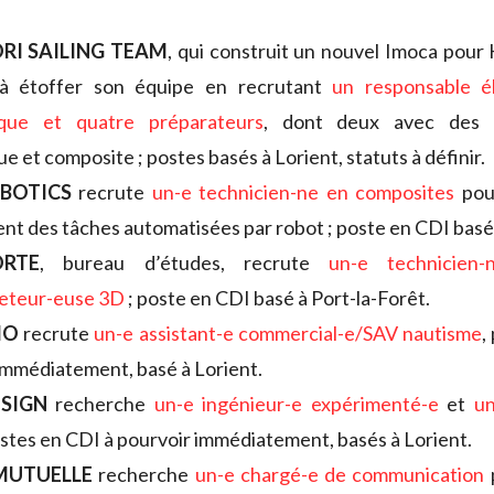
RI SAILING TEAM
, qui construit un nouvel Imoca pour K
à étoffer son équipe en recrutant
un responsable é
ique et quatre préparateurs
, dont deux avec des s
e et composite ; postes basés à Lorient, statuts à définir.
BOTICS
recrute
un-e technicien-ne en composites
pour
t des tâches automatisées par robot ; poste en CDI basé 
RTE
, bureau d’études, recrute
un-e technicien-
jeteur-euse 3D
; poste en CDI basé à Port-la-Forêt.
MO
recrute
un-e assistant-e commercial-e/SAV nautisme
,
immédiatement, basé à Lorient.
SIGN
recherche
un-e ingénieur-e expérimenté-e
et
un
ostes en CDI à pourvoir immédiatement, basés à Lorient.
MUTUELLE
recherche
un-e chargé-e de communication
p