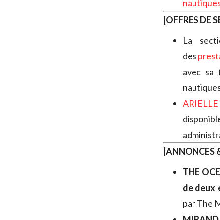
nautique
[OFFRES DE S
La sect
des
prest
avec sa 
nautiques
ARIELL
disponib
administra
[ANNONCES &
THE OC
de deux 
par The M
MIRAND