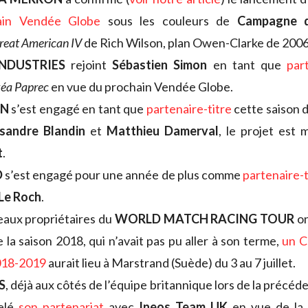
ain Vendée Globe
sous les couleurs de
Campagne d
reat American IV
de Rich Wilson, plan Owen-Clarke de 2006
INDUSTRIES
rejoint
Sébastien Simon
en tant que
par
éa Paprec
en vue du prochain Vendée Globe.
ON
s’est engagé en tant que
partenaire-titre
cette saison 
sandre Blandin
et
Matthieu Damerval
, le projet est
t
.
D
s’est engagé pour une année de plus comme
partenaire-t
Le Roch
.
aux propriétaires du
WORLD MATCH RACING TOUR
on
 la saison 2018, qui n’avait pas pu aller à son terme,
un C
018-2019
aurait lieu à Marstrand (Suède) du 3 au 7 juillet.
S
, déjà aux côtés de l’équipe britannique lors de la préc
elé
son partenariat
avec
Ineos Team UK
en vue de la