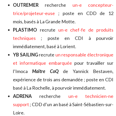
OUTREMER
recherche
un-e concepteur-
trice/projeteur-euse
; poste en CDD de 12
mois, basés à La Grande Motte.
PLASTIMO
recrute
un-e chef-fe de produits
techniques
; poste en CDI à pourvoir
immédiatement, basé à Lorient.
YB SAILING
recrute
un responsable électronique
et informatique embarquée
pour travailler sur
l’Imoca
Maître CoQ
de Yannick Bestaven,
expérience de trois ans demandée ; poste en CDI
basé à La Rochelle, à pourvoir immédiatement.
ADRENA
recherche
un-e technicien-ne
support
; CDD d’un an basé à Saint-Sébastien-sur-
Loire.