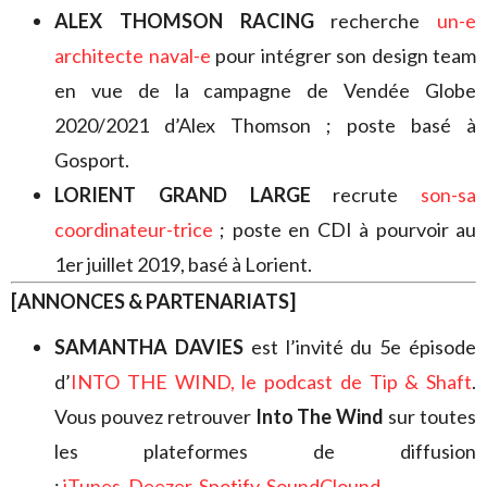
ALEX THOMSON RACING
recherche
un-e
architecte naval-e
pour intégrer son design team
en vue de la campagne de Vendée Globe
2020/2021 d’Alex Thomson ; poste basé à
Gosport.
LORIENT GRAND LARGE
recrute
son-sa
coordinateur-trice
; poste en CDI à pourvoir au
1er juillet 2019, basé à Lorient.
[ANNONCES & PARTENARIATS]
SAMANTHA DAVIES
est l’invité du 5e épisode
d’
INTO THE WIND, le podcast de Tip & Shaft
.
Vous pouvez retrouver
Into The Wind
sur toutes
les plateformes de diffusion
:
iTunes
,
Deezer
,
Spotify
,
SoundClound
…