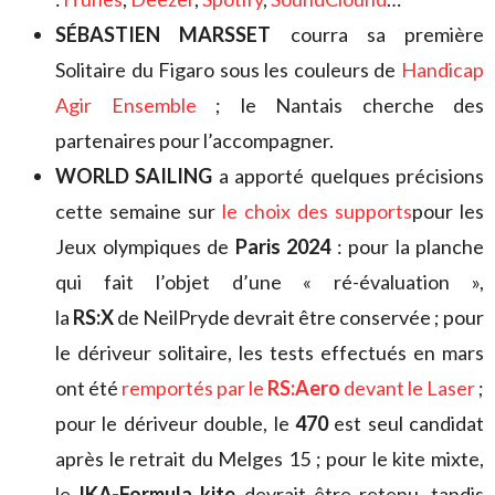
SÉBASTIEN MARSSET
courra sa première
Solitaire du Figaro sous les couleurs de
Handicap
Agir Ensemble
; le Nantais cherche des
partenaires pour l’accompagner.
WORLD SAILING
a apporté quelques précisions
cette semaine sur
le choix des supports
pour les
Jeux olympiques de
Paris 2024
: pour la planche
qui fait l’objet d’une « ré-évaluation »,
la
RS:X
de NeilPryde devrait être conservée ; pour
le dériveur solitaire, les tests effectués en mars
ont été
remportés par le
RS:Aero
devant le Laser
;
pour le dériveur double, le
470
est seul candidat
après le retrait du Melges 15 ; pour le kite mixte,
le
IKA-Formula kite
devrait être retenu, tandis