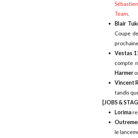
Sébastie
Team
.
Blair Tuk
Coupe de
prochain
Vestas 1
compte n
Harmer
o
Vincent 
tandis qu
[JOBS & STAG
Lorima
re
Outremer
le lancem