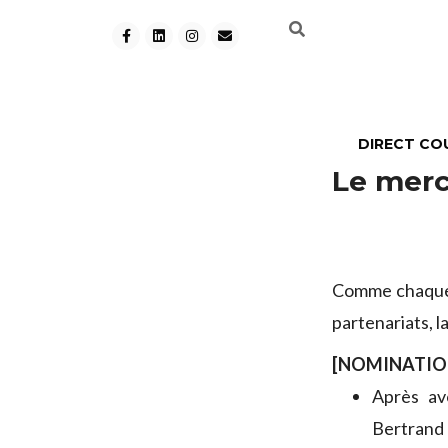
DIRECT CO
Le merc
Comme chaque m
partenariats, 
[NOMINATIO
Après av
Bertran