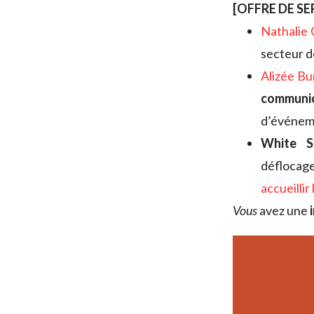
[OFFRE DE SE
Nathalie
secteur de
Alizée B
communi
d’événem
White Sa
déflocag
accueillir
V
ous
avez une