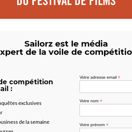
Sailorz est le média
xpert de la voile de compétiti
*
Votre adresse email
 de compétition
il :
*
Votre nom
enquêtes exclusives
ur
business de la semaine
*
Votre prénom
ourses