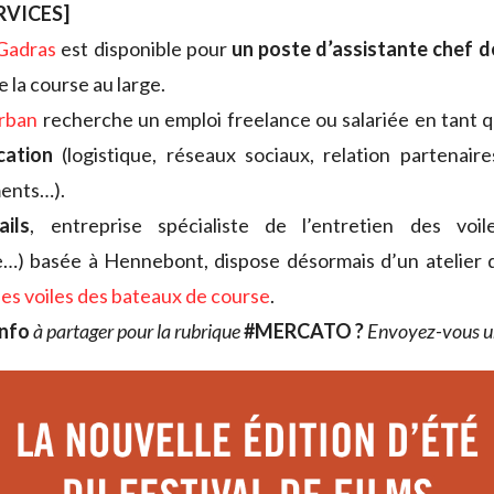
RVICES]
 Gadras
est disponible pour
un poste d’assistante chef d
 la course au large.
urban
recherche un emploi freelance ou salariée en tant 
cation
(logistique, réseaux sociaux, relation partenaire
ents…).
ils
, entreprise spécialiste de l’entretien des voil
e…) basée à Hennebont, dispose désormais d’un atelier
 les voiles des bateaux de course
.
info
à partager pour la rubrique
#MERCATO ?
Envoyez-vous 