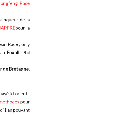
 Dongfeng Race
ainqueur de la
 MAPFRE
pour la
ean Race ; on y
ian
Foxall
, Phil
r de Bretagne
,
basé à Lorient.
/ méthodes
pour
d’1 an pouvant