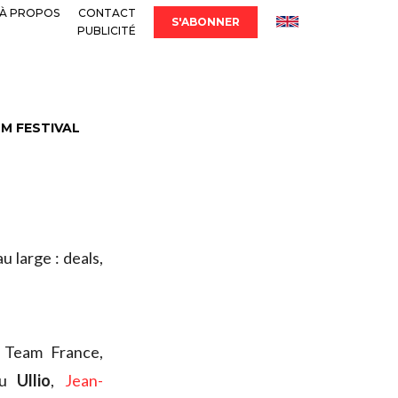
À PROPOS
CONTACT
S'ABONNER
PUBLICITÉ
LM FESTIVAL
 large : deals,
a Team France,
eu
Ullio
,
Jean-