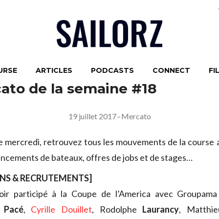
URSE
ARTICLES
PODCASTS
CONNECT
FI
ato de la semaine #18
19 juillet 2017
–
Mercato
ercredi, retrouvez tous les mouvements de la course au
lancements de bateaux, offres de jobs et de stages…
NS & RECRUTEMENTS]
oir participé à la Coupe de l’America avec Groupam
d
Pacé
,
Cyrille Douillet
, Rodolphe
Laurancy
, Matthi