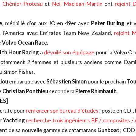
n Chénier-Proteau
et
Neil Maclean-Martin
ont
rejoint
e
, médaillé d’or aux JO en 49er avec
Peter Burling
et v
 l’America avec Emirates Team New Zealand,
rejoint
e
Volvo Ocean Rac
e.
1th Hour Racing
a
dévoilé son équipage
pour la Volvo Oc
otamment 2 femmes et plusieurs anciens comme Dam
u Simon
Fisher
.
Riou
embarque avec
Sébastien Simon
pour le prochain
Tou
e
Christian Ponthieu
secondera
Pierre Rhimbault
.
ES]
crute pour
renforcer son bureau d’études
; poste en CDI, 
 Yachting
recherche trois ingénieurs BE / composites 
ent de sa nouvelle gamme de catamarans
Gunboat
; CDD 