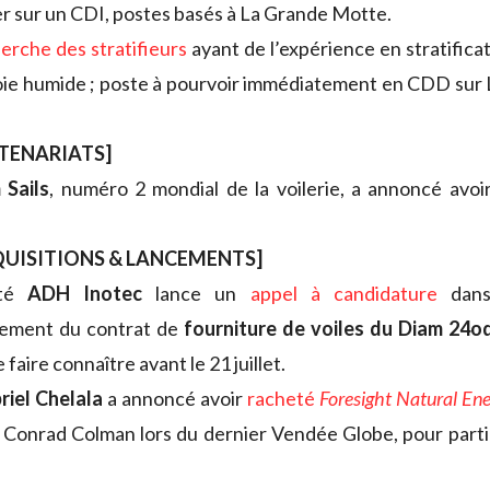
 sur un CDI, postes basés à La Grande Motte.
erche des stratifieurs
ayant de l’expérience en stratifica
oie humide ; poste à pourvoir immédiatement en CDD sur 
RTENARIATS]
Sails
, numéro 2 mondial de la voilerie, a annoncé avoi
QUISITIONS & LANCEMENTS]
été
ADH Inotec
lance un
appel à candidature
dans
lement du contrat de
fourniture de voiles du Diam 24o
 faire connaître avant le 21 juillet.
riel Chelala
a annoncé avoir
racheté
Foresight Natural En
Conrad Colman lors du dernier Vendée Globe, pour partic