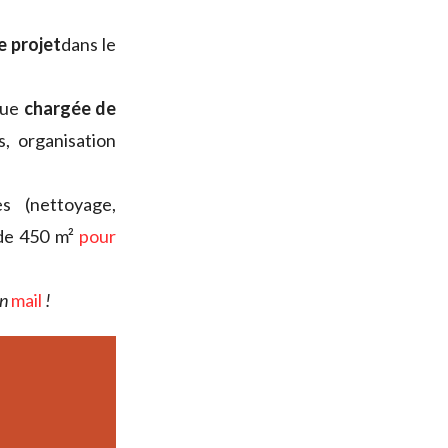
e projet
dans le
que
chargée de
s, organisation
es (nettoyage,
 de 450 m²
pour
un
mail
!