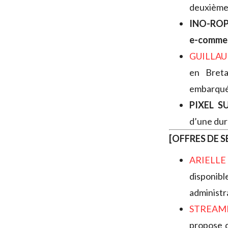
deuxième 
INO-RO
e-comme
GUILLA
en Breta
embarquée
PIXEL S
d’une duré
[OFFRES DE S
ARIELL
disponib
administra
STREAM
propose d