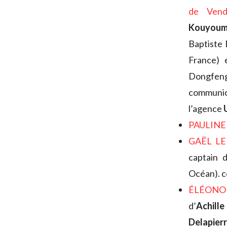
de Vend
Kouyoum
Baptiste 
France) 
Dongfeng,
communica
l’agence
PAULINE
GAËL LE
captain 
Océan). 
ÉLÉONO
d’
Achill
Delapier