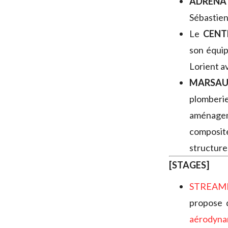
ADRENA
Sébastien
Le
CENT
son équip
Lorient a
MARSAU
plomberie
aménage
composit
structure
[STAGES]
STREAM
propose 
aérodyna