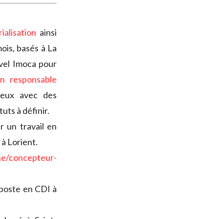
ialisation
ainsi
ois, basés à La
uvel Imoca pour
n responsable
deux avec des
uts à définir.
 un travail en
à Lorient.
ne/concepteur-
 poste en CDI à