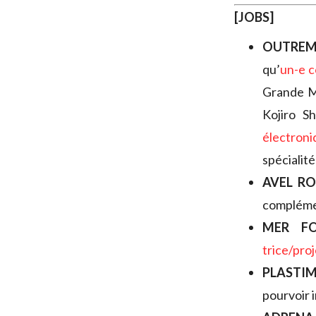
[JOBS]
OUTREM
qu’
un-e c
Grande M
Kojiro S
électron
spécialité
AVEL RO
complémen
MER FO
trice/pro
PLASTI
pourvoir 