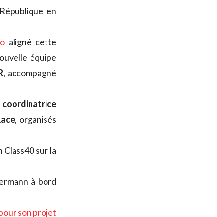
 République en
go
aligné cette
nouvelle équipe
R
, accompagné
e
coordinatrice
Race
, organisés
 Class40 sur la
Hermann à bord
 pour son projet