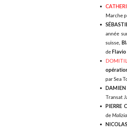
CATHER
Marche 
SÉBASTI
année su
suisse,
Bl
de
Flavio
DOMITI
opératio
par Sea T
DAMIEN
Transat J
PIERRE 
de
Malizia
NICOLAS