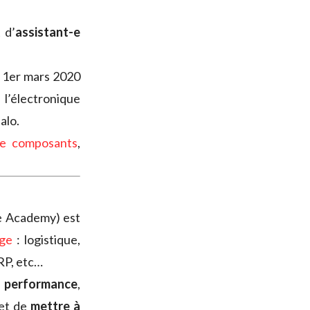
 d’
assistant-e
 1er mars 2020
’électronique
alo.
de composants
,
e Academy) est
rge
: logistique,
 RP, etc…
a performance
,
 et de
mettre à