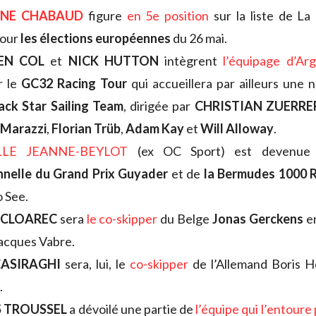
INE CHABAUD
figure
en 5e position
sur la liste de La
pour
les élections européennes
du 26 mai.
EN COL
et
NICK HUTTON
intègrent
l’équipage d’Ar
r le
GC32 Racing Tour
qui accueillera par ailleurs une 
ack Star Sailing Team
, dirigée par
CHRISTIAN ZUERRE
 Marazzi
,
Florian Trüb
,
Adam Kay
et
Will Alloway
.
LLE JEANNE-BEYLOT
(ex OC Sport) est devenu
nnelle du Grand Prix Guyader
et de
la Bermudes 1000 
o See.
 CLOAREC
sera
le co-skipper
du Belge
Jonas Gerckens
en
acques Vabre.
CASIRAGHI
sera, lui, le
co-skipper
de l’Allemand Boris 
.
 TROUSSEL
a dévoilé une partie de
l’équipe qui l’entoure