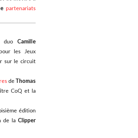
 de
partenariats
e duo
Camille
pour les Jeux
sur le circuit
tres
de
Thomas
ître CoQ et la
oisième édition
n de la
Clipper