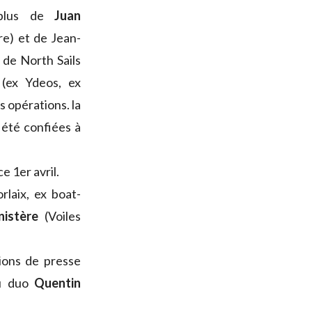
 plus de
Juan
re) et de Jean-
de North Sails
(ex Ydeos, ex
opérations. la
t été confiées à
ce 1er avril.
laix, ex boat-
nistère
(Voiles
ions de presse
du duo
Quentin