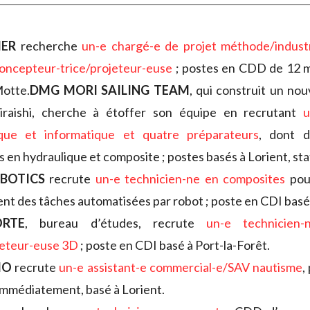
ER
recherche
un-e chargé-e de projet méthode/industr
oncepteur-trice/projeteur-euse
; postes en CDD de 12 m
otte.
DMG MORI SAILING TEAM
, qui construit un no
hiraishi, cherche à étoffer son équipe en recrutant
u
ique et informatique et quatre préparateurs
, dont 
s en hydraulique et composite ; postes basés à Lorient, stat
BOTICS
recrute
un-e technicien-ne en composites
pour
t des tâches automatisées par robot ; poste en CDI basé 
RTE
, bureau d’études, recrute
un-e technicien-
jeteur-euse 3D
; poste en CDI basé à Port-la-Forêt.
MO
recrute
un-e assistant-e commercial-e/SAV nautisme
,
immédiatement, basé à Lorient.