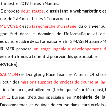
trimestre 2019, basés à Nantes.
PE
propose
deux stages
, d’
assistant-e webmarketing
et
rce
, de 2 à 4 mois, basés à Concarneau.
UME VOYER
est
à la recherche d’un stage
du 6 janvier au
gne Sud dans le domaine de l’informatique et de l
, dans le cadre de sa formation en BTS MASEN à Saint-M
UR MER
propose
un stage ingénieur-développement 
e de 4 à 6 mois à Lorient, à pourvoir dès que possible.
ERVICES]
E SALMON
(ex Dongfeng Race Team, ex Artemis Offshor
le pour des
missions support de projets de course au la
tion, finances, avitaillement (technique, sécurité, repas),
LINE
, bureau d’études spécialisé en
ingénierie de l
’accompagner les équipes de course dans leurs projets