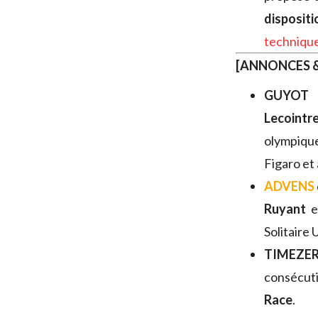
disposit
techniqu
[ANNONCES &
GUYOT
Lecointr
olympique
Figaro et
ADVENS
Ruyant
e
Solitaire 
TIMEZE
consécuti
Race
.