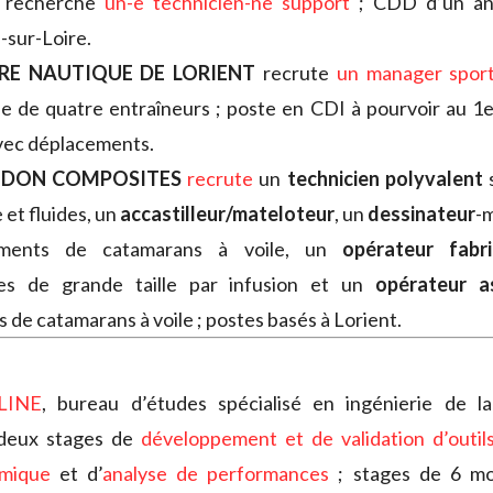
recherche
un-e technicien-ne support
; CDD d’un an 
-sur-Loire.
RE NAUTIQUE DE LORIENT
recrute
un manager sport
e de quatre entraîneurs ; poste en CDI à pourvoir au 1er 
vec déplacements.
DON COMPOSITES
recrute
un
technicien polyvalent
 et fluides, un
accastilleur/mateloteur
, un
dessinateur
-m
ments de catamarans à voile, un
opérateur fabr
es de grande taille par infusion et un
opérateur 
s de catamarans à voile ; postes basés à Lorient.
LINE
, bureau d’études spécialisé en ingénierie de l
deux stages de
développement et de validation d’outil
mique
et d’
analyse de performances
; stages de 6 moi