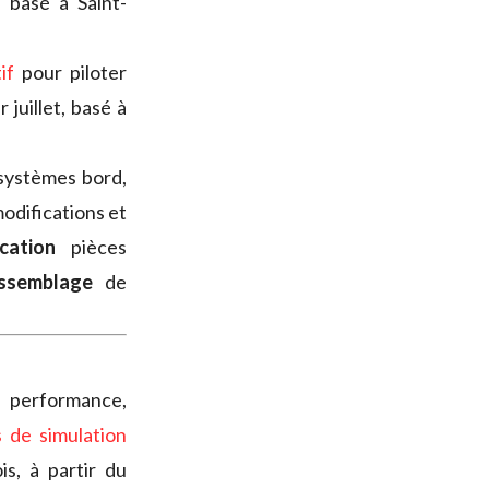
basé à Saint-
if
pour piloter
juillet, basé à
systèmes bord,
odifications et
ication
pièces
assemblage
de
a performance,
s de simulation
s, à partir du