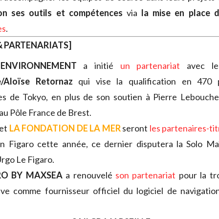
ion ses outils et compétences
via
la mise en place
es
.
 PARTENARIATS]
 ENVIRONNEMENT
a initié
un partenariat
avec l
e/Aloïse Retornaz
qui vise la qualification en 470 
s de Tokyo, en plus de son soutien à Pierre Leboucher 
 au Pôle France de Brest.
et
LA FONDATION DE LA MER
seront
les partenaires-ti
n Figaro cette année, ce dernier disputera la Solo Ma
Urgo Le Figaro.
RO BY MAXSEA
a renouvelé
son partenariat
pour la tr
ve comme fournisseur officiel du logiciel de navigatio