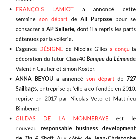
FRANÇOIS LAMIOT
a annoncé cette
semaine
son départ
de
All Purpose
pour se
consacrer à
AP Sellerie
, dont il a repris les parts
détenues par la voilerie.
L’agence
DÉSIGNE
de Nicolas Gilles
a conçu
la
décoration du futur Class40
Banque du Léman
de
Valentin Gautier et Simon Koster.
ANNA BEYOU
a annoncé
son départ
de
727
Sailbags
, entreprise qu’elle a co-fondée en 2010,
reprise en 2017 par Nicolas Veto et Matthieu
Bimbenet.
GILDAS DE LA MONNERAYE
est le
nouveau
responsable business development
de
Tip & Shaft
. Aux côtés de
Jean-Christophe