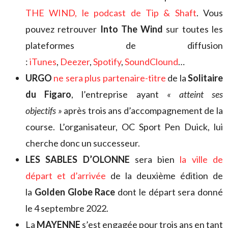
THE WIND, le podcast de Tip & Shaft
. Vous
pouvez retrouver
Into The Wind
sur toutes les
plateformes de diffusion
:
iTunes
,
Deezer
,
Spotify
,
SoundClound
…
URGO
ne sera plus partenaire-titre
de la
Solitaire
du Figaro
, l’entreprise ayant
« atteint ses
objectifs »
après trois ans d’accompagnement de la
course. L’organisateur, OC Sport Pen Duick, lui
cherche donc un successeur.
LES SABLES D’OLONNE
sera bien
la ville de
départ et d’arrivée
de la deuxième édition de
la
Golden Globe Race
dont le départ sera donné
le 4 septembre 2022.
La
MAYENNE
s’est engagée pour trois ans en tant