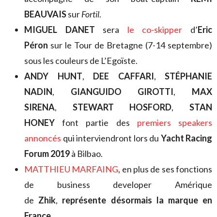
BEAUVAIS
sur
Fortil
.
MIGUEL DANET
sera
le co-skipper
d’
Eric
Péron
sur le Tour de Bretagne (7-14 septembre)
sous les couleurs de L’Egoïste.
ANDY HUNT
,
DEE CAFFARI
,
STÉPHANIE
NADIN
,
GIANGUIDO GIROTTI
,
MAX
SIRENA
,
STEWART HOSFORD
,
STAN
HONEY
font partie des
premiers speakers
annoncés
qui interviendront lors du
Yacht Racing
Forum 2019
à Bilbao.
MATTHIEU MARFAING
, en plus de ses fonctions
de business developer Amérique
de
Zhik
,
représente désormais la marque en
France
.