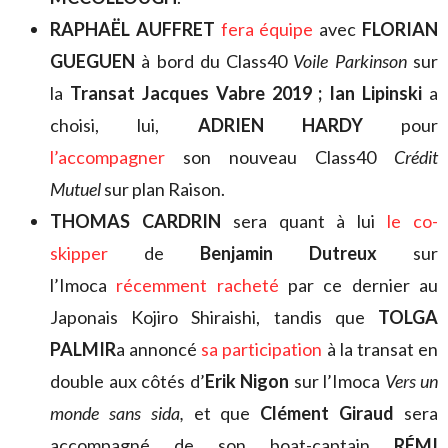
RAPHAËL AUFFRET
fera équipe
avec
FLORIAN
GUEGUEN
à bord du Class40
Voile Parkinson
sur
la
Transat Jacques Vabre 2019 ; Ian Lipinski
a
choisi, lui,
ADRIEN HARDY
pour
l’accompagner
son nouveau Class40
Crédit
Mutuel
sur plan Raison.
THOMAS CARDRIN
sera quant à lui
le co-
skipper
de
Benjamin Dutreux
sur
l’Imoca
récemment racheté
par ce dernier au
Japonais Kojiro Shiraishi, tandis que
TOLGA
PALMIR
a annoncé
sa participation
à la transat en
double aux côtés d’
Erik Nigon
sur l’Imoca
Vers un
monde sans sida,
et que
Clément Giraud
sera
accompagné de son boat-captain
RÉMI