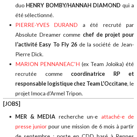
duo
HENRY BOMBY/HANNAH DIAMOND
qui a
été sélectionné.
PIERRE-YVES DURAND
a été recruté par
Absolute Dreamer comme
chef de projet pour
l’activité Easy To Fly 26
de la société de Jean-
Pierre Dick.
MARION PENNANEAC’H
(ex Team Joloika) été
recrutée comme
coordinatrice RP et
responsable logistique chez Team L’Occitane
, le
projet Imoca d’Armel Tripon.
[JOBS]
MER & MEDIA
recherche un-e
attaché-e de
presse junior
pour une mission de 6 mois à partir
de septembre ; poste en CDD basé à Rennes