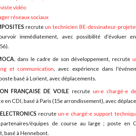
iviste vidéo
ger réseaux sociaux
POSITES
recrute
un technicien BE-dessinateur-projete
rvoir immédiatement, avec possibilité d’évoluer e
56).
IMOCA
, dans le cadre de son développement, recrute
u
ing et communication
, avec expérience dans l’événeme
 poste basé à Lorient, avec déplacements.
ION FRANÇAISE DE VOILE
recrute
un-e chargé-e de
te en CDI, basé à Paris (15e arrondissement), avec déplac
 ELECTRONICS
recrute
un-e chargé-e support techniqu
 partenaires/équipes de course au large ; poste en 
, basé à Hennebont.