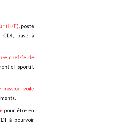
ur (H/F)
,
poste
n CDI, basé à
n-e chef-fe de
ntiel sportif.
 mission voile
ements.
e
pour être en
CDI à pourvoir