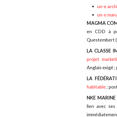
un-e arch
un-e mana
MAGMA COM
en CDD à pou
Questembert (
LA CLASSE 
projet market
Anglais exigé ;
LA FÉDÉRAT
habitable
; pos
NKE MARINE
lien avec ses
immédiatement