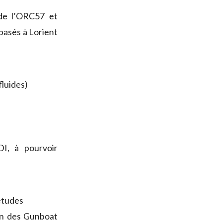
de l’ORC57 et
basés à Lorient
fluides)
I, à pourvoir
études
on des Gunboat