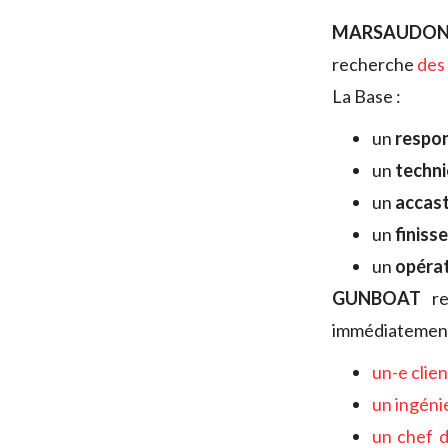
MARSAUDON
recherche
des
La Base :
un
respo
un
techni
un
accast
un
finiss
un
opéra
GUNBOAT
re
immédiatement
un-e clie
un ingéni
un chef 