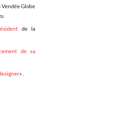
du Vendée Globe
es
.
ésident
de la
cement de sa
designer
« .