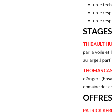
un-e tech
un-e resp
un-e resp
STAGES
THIBAULT H
par la voile et
au large à pa
THOMAS CAS
d’Angers (Ens
domaine des co
OFFRES
PATRICK KER