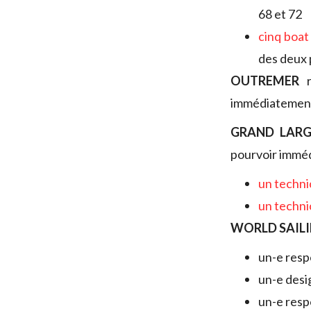
68 et 72
cinq boat
des deux 
OUTREMER
r
immédiatement
GRAND LARG
pourvoir imméd
un techni
un techni
WORLD SAIL
un-e resp
un-e desi
un-e resp