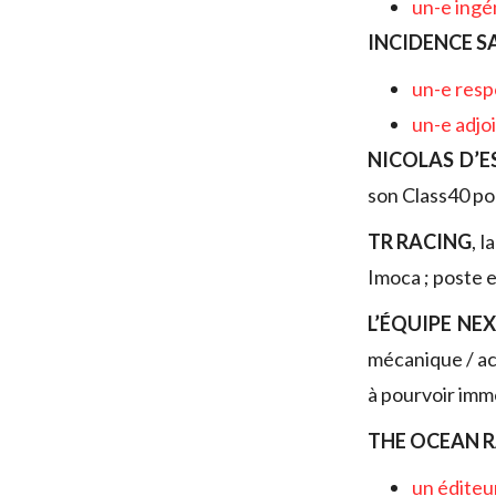
un-e ingé
INCIDENCE S
un-e res
un-e adjo
NICOLAS D’E
son Class40 po
TR RACING
, 
Imoca ; poste e
L’ÉQUIPE NE
mécanique / ac
à pourvoir im
THE OCEAN 
un éditeu