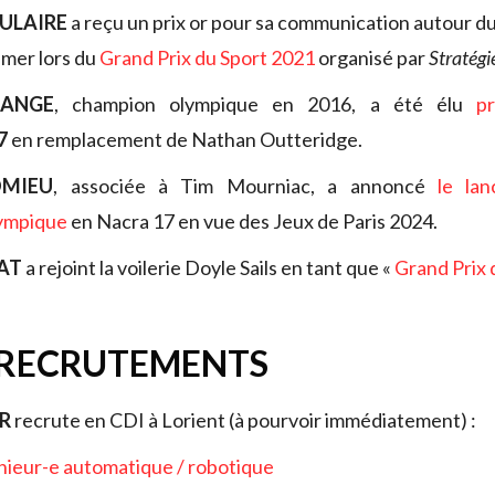
ULAIRE
a reçu un prix or pour sa communication autour 
émer lors du
Grand Prix du Sport 2021
organisé par
Stratégi
LANGE
, champion olympique en 2016, a été élu
pr
7
en remplacement de Nathan Outteridge.
OMIEU
, associée à Tim Mourniac, a annoncé
le lan
lympique
en Nacra 17 en vue des Jeux de Paris 2024.
AT
a rejoint la voilerie Doyle Sails en tant que «
Grand Prix 
 RECRUTEMENTS
ER
recrute en CDI à Lorient (à pourvoir immédiatement) :
nieur-e automatique / robotique