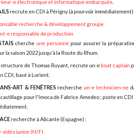
nieur-e électronique et informatique embarquée
.
AILS
recrute en CDI à Périgny (à pourvoir immédiatement) 
ponsable recherche & développement groupe
int-e responsable de production
STAIS
cherche
une personne
pour assurer la préparatio
ur la saison 2022 jusqu’à la Route du Rhum.
la structure de Thomas Ruyant, recrute un-e
boat captain
p
n CDI, basé à Lorient.
XANS-ART & FENÊTRES
recherche
un-e technicien-ne
da
castillage pour l’Imoca de Fabrice Amedeo ; poste en CDI 
médiatement.
RACE
recherche à Alicante (Espagne) :
r vidéo junior (H/F)