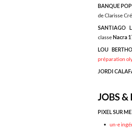
BANQUE POP
de Clarisse Cr
SANTIAGO 
classe
Nacra 1
LOU BERTH
préparation o
JORDI CALAF
JOBS &
PIXEL SUR M
un-e ingé