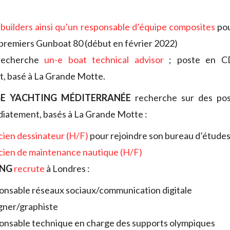
 builders ainsi qu’un responsable d’équipe composites
pou
premiers Gunboat 80 (début en février 2022)
echerche
un-e boat technical advisor
; poste en CD
, basé à La Grande Motte.
E YACHTING MÉDITERRANÉE
recherche sur des pos
iatement, basés à La Grande Motte :
cien dessinateur (H/F)
pour rejoindre son bureau d’étude
cien de maintenance nautique (H/F)
ING
recrute
à Londres :
onsable réseaux sociaux/communication digitale
gner/graphiste
onsable technique en charge des supports olympiques