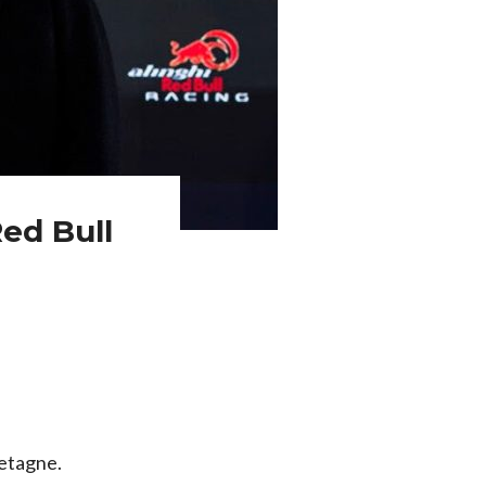
Red Bull
retagne.