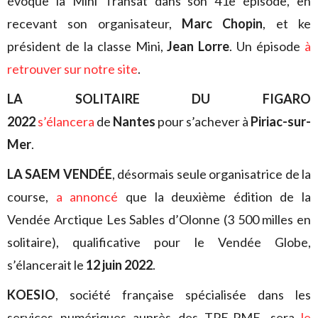
évoque la Mini Transat dans son 41e épisode, en
recevant son organisateur,
Marc Chopin
, et ke
président de la classe Mini,
Jean Lorre
. Un épisode
à
retrouver sur notre site
.
LA SOLITAIRE DU FIGARO
2022
s’élancera
de
Nantes
pour s’achever à
Piriac-sur-
Mer
.
LA SAEM VENDÉE
, désormais seule organisatrice de la
course,
a annoncé
que la deuxième édition de la
Vendée Arctique Les Sables d’Olonne (3 500 milles en
solitaire), qualificative pour le Vendée Globe,
s’élancerait le
12 juin 2022
.
KOESIO
, société française spécialisée dans les
services numériques auprès des TPE-PME, sera
le