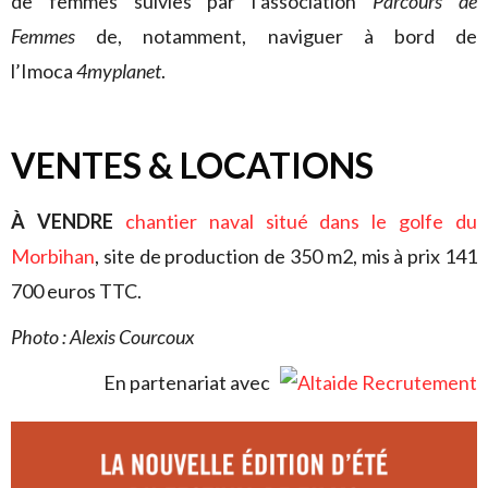
de femmes suivies par l’association
Parcours de
Femmes
de, notamment, naviguer à bord de
l’Imoca
4myplanet
.
VENTES & LOCATIONS
À VENDRE
chantier naval situé dans le golfe du
Morbihan
, site de production de 350 m2, mis à prix 141
700 euros TTC.
Photo : Alexis Courcoux
En partenariat avec